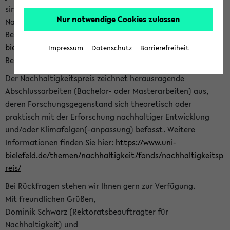
sind herzlich eingeladen sich mit Ihrer Abschlussarbeit beim
Nur notwendige Cookies zulassen
Nachhaltigkeitsbüro zu bewerben. Bitte nutzen Sie für Ihre
Bewerbung dieses Formular<
https://formulare.uni-
bielefeld.de/frontend-server/form/provide/913/
>. Die
Impressum
Datenschutz
Barrierefreiheit
Bewerbungsfrist endet am 30.09.2026.
Der Nachhaltigkeitspreis zeichnet herausragende
Abschlussarbeiten (Bachelor- oder Masterarbeiten) aus,
deren Forschungsgegenstand sich theoretisch oder
praktisch mit der Erforschung nachhaltiger Entwicklung
und/oder Klimafolgen(-anpassung) befasst. Weitere
Informationen finden Sie hier:
https://www.uni-
bielefeld.de/themen/nachhaltigkeit/fonds/nachhaltigkeitsp
reis/
Bei Rückfragen stehen wir Ihnen gern zur Verfügung.
Mit freundlichen Grüßen,
Dominik Schwarz (Rektoratsbeauftragter für
Nachhaltigkeit) und