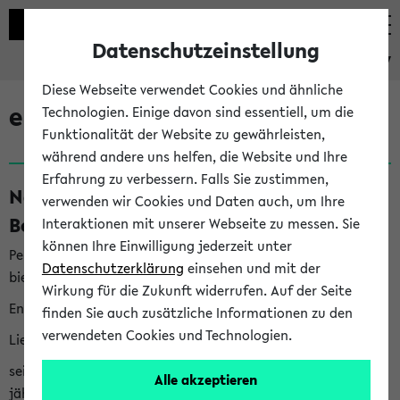
Datenschutzeinstellung
eKVV
Diese Webseite verwendet Cookies und ähnliche
eKVV News
Technologien. Einige davon sind essentiell, um die
Funktionalität der Website zu gewährleisten,
während andere uns helfen, die Website und Ihre
Erfahrung zu verbessern. Falls Sie zustimmen,
Nachhaltigkeitspreis 2026:
verwenden wir Cookies und Daten auch, um Ihre
Bewerbungsphase gestartet (06.08.26)
Interaktionen mit unserer Webseite zu messen. Sie
können Ihre Einwilligung jederzeit unter
Per E-Mail eingestellt von nachhaltigkeitsbuero@uni-
Datenschutzerklärung
einsehen und mit der
bielefeld.de an den Verteiler 'Alle Studierenden':
Wirkung für die Zukunft widerrufen. Auf der Seite
English version below
finden Sie auch zusätzliche Informationen zu den
verwendeten Cookies und Technologien.
Liebe Studierende,
seit 2023 verleiht das Rektorat der Universität Bielefeld
Alle akzeptieren
jährlich den Nachhaltigkeitspreis für Abschlussarbeiten. Sie