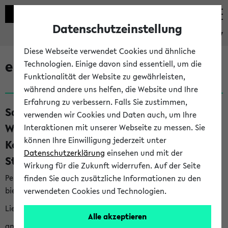
Datenschutzeinstellung
eKVV
Diese Webseite verwendet Cookies und ähnliche
eKVV News
Technologien. Einige davon sind essentiell, um die
Funktionalität der Website zu gewährleisten,
während andere uns helfen, die Website und Ihre
Erfahrung zu verbessern. Falls Sie zustimmen,
Save the Date: BI.teach am 25.11.2026:
verwenden wir Cookies und Daten auch, um Ihre
Was heißt Studieren heute?
Interaktionen mit unserer Webseite zu messen. Sie
können Ihre Einwilligung jederzeit unter
Kompetenzen für ein erfolgreiches
Datenschutzerklärung
einsehen und mit der
Studium (10.08.26)
Wirkung für die Zukunft widerrufen. Auf der Seite
Per E-Mail eingestellt von prorektorat.studium-lehre@uni-
finden Sie auch zusätzliche Informationen zu den
bielefeld.de an den Verteiler 'Alle Studierenden':
verwendeten Cookies und Technologien.
Liebe Studierende,
Alle akzeptieren
am Mittwoch, den 25. November 2026, findet der BI.teach