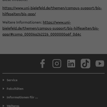
https://www.uni-bielefeld.de/themen/campus-support/bis-
hilfeseiten/bis-app/
Weitere Informationen:
https://www.uni-
bielefeld.de/themen/campus-support/bis-hilfeseiten/bis-
app/#comp_00006a262226_0000000a6f_0d4c
Facebook
Instagram
LinkedIn
TikTok
Youtube
Service
Fakultäten
Informationen für ...
Weiteres