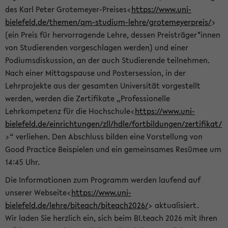
des Karl Peter Grotemeyer-Preises<
https://www.uni-
bielefeld.de/themen/qm-studium-lehre/grotemeyerpreis/
>
(ein Preis für hervorragende Lehre, dessen Preisträger*innen
von Studierenden vorgeschlagen werden) und einer
Podiumsdiskussion, an der auch Studierende teilnehmen.
Nach einer Mittagspause und Postersession, in der
Lehrprojekte aus der gesamten Universität vorgestellt
werden, werden die Zertifikate „Professionelle
Lehrkompetenz für die Hochschule<
https://www.uni-
bielefeld.de/einrichtungen/zll/hdle/fortbildungen/zertifikat/
>“ verliehen. Den Abschluss bilden eine Vorstellung von
Good Practice Beispielen und ein gemeinsames Resümee um
14:45 Uhr.
Die Informationen zum Programm werden laufend auf
unserer Webseite<
https://www.uni-
bielefeld.de/lehre/biteach/biteach2026/
> aktualisiert.
Wir laden Sie herzlich ein, sich beim BI.teach 2026 mit Ihren