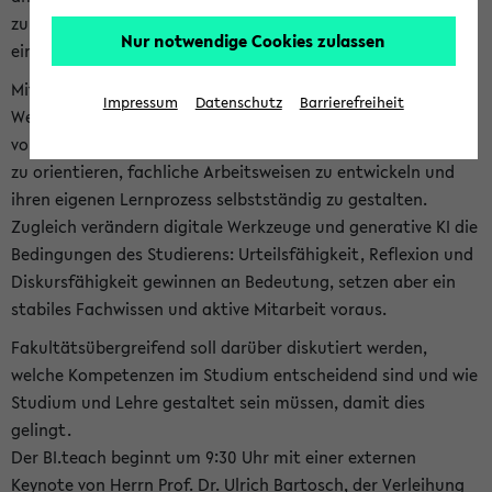
zum Thema: Was heißt Studieren heute? Kompetenzen für
Nur notwendige Cookies zulassen
ein erfolgreiches Studium statt.
Mit dem Beginn des Studiums stellen Sie als Studierende die
Impressum
Datenschutz
Barrierefreiheit
Weichen für einen erfolgreichen Karrierestart und stehen
vor der Aufgabe, sich in einem neuen und komplexen Umfeld
zu orientieren, fachliche Arbeitsweisen zu entwickeln und
ihren eigenen Lernprozess selbstständig zu gestalten.
Zugleich verändern digitale Werkzeuge und generative KI die
Bedingungen des Studierens: Urteilsfähigkeit, Reflexion und
Diskursfähigkeit gewinnen an Bedeutung, setzen aber ein
stabiles Fachwissen und aktive Mitarbeit voraus.
Fakultätsübergreifend soll darüber diskutiert werden,
welche Kompetenzen im Studium entscheidend sind und wie
Studium und Lehre gestaltet sein müssen, damit dies
gelingt.
Der BI.teach beginnt um 9:30 Uhr mit einer externen
Keynote von Herrn Prof. Dr. Ulrich Bartosch, der Verleihung