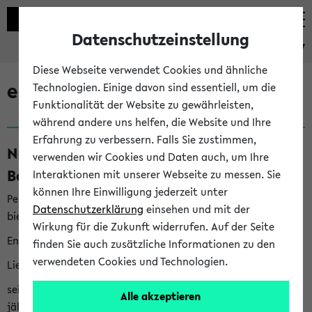
Datenschutzeinstellung
eKVV
Diese Webseite verwendet Cookies und ähnliche
eKVV News
Technologien. Einige davon sind essentiell, um die
Funktionalität der Website zu gewährleisten,
während andere uns helfen, die Website und Ihre
Erfahrung zu verbessern. Falls Sie zustimmen,
Nachhaltigkeitspreis 2026:
verwenden wir Cookies und Daten auch, um Ihre
Bewerbungsphase gestartet (06.08.26)
Interaktionen mit unserer Webseite zu messen. Sie
können Ihre Einwilligung jederzeit unter
Per E-Mail eingestellt von nachhaltigkeitsbuero@uni-
Datenschutzerklärung
einsehen und mit der
bielefeld.de an den Verteiler 'Alle Studierenden':
Wirkung für die Zukunft widerrufen. Auf der Seite
English version below
finden Sie auch zusätzliche Informationen zu den
verwendeten Cookies und Technologien.
Liebe Studierende,
seit 2023 verleiht das Rektorat der Universität Bielefeld
Alle akzeptieren
jährlich den Nachhaltigkeitspreis für Abschlussarbeiten. Sie