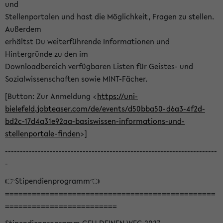
und
Stellenportalen und hast die Möglichkeit, Fragen zu stellen.
Außerdem
erhältst Du weiterführende Informationen und
Hintergründe zu den im
Downloadbereich verfügbaren Listen für Geistes- und
Sozialwissenschaften sowie MINT-Fächer.
[Button: Zur Anmeldung <
https://uni-
bielefeld.jobteaser.com/de/events/d50bba50-d6a3-4f2d-
bd2c-17d4a31e92aa-basiswissen-informations-und-
stellenportale-finden
>]
-----------------------------------------------------------------------
-
👉Stipendienprogramm👈
===============================================
=========================