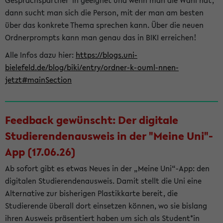
Gesprächspartner*in geeignet und wenn man die Wahl hat,
dann sucht man sich die Person, mit der man am besten
über das konkrete Thema sprechen kann. Über die neuen
Ordnerprompts kann man genau das in BIKI erreichen!
Alle Infos dazu hier:
https://blogs.uni-
bielefeld.de/blog/biki/entry/ordner-k-ouml-nnen-
jetzt#mainSection
Feedback gewünscht: Der digitale
Studierendenausweis in der "Meine Uni"-
App (17.06.26)
Ab sofort gibt es etwas Neues in der „Meine Uni“-App: den
digitalen Studierendenausweis. Damit stellt die Uni eine
Alternative zur bisherigen Plastikkarte bereit, die
Studierende überall dort einsetzen können, wo sie bislang
ihren Ausweis präsentiert haben um sich als Student*in