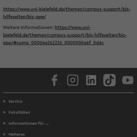
https://www.uni-bielefeld.de/themen/campus-support/bis-
hilfeseiten/bis-app/
Weitere Informationen:
https://www.uni-
bielefeld.de/themen/campus-support/bis-hilfeseiten/bis-
app/#comp_00006a262226_0000000a6f_0d4c
Facebook
Instagram
LinkedIn
TikTok
Youtube
Service
Fakultäten
Informationen für ...
Weiteres