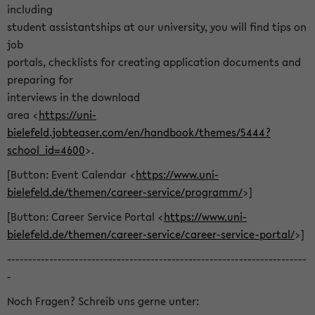
including
student assistantships at our university, you will find tips on
job
portals, checklists for creating application documents and
preparing for
interviews in the download
area <
https://uni-
bielefeld.jobteaser.com/en/handbook/themes/5444?
school_id=4600
>.
[Button: Event Calendar <
https://www.uni-
bielefeld.de/themen/career-service/programm/
>]
[Button: Career Service Portal <
https://www.uni-
bielefeld.de/themen/career-service/career-service-portal/
>]
-----------------------------------------------------------------------
-
Noch Fragen? Schreib uns gerne unter: