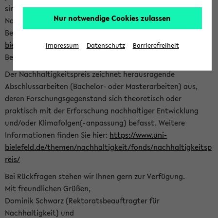
sind herzlich eingeladen sich mit Ihrer Abschlussarbeit beim
Nur notwendige Cookies zulassen
Nachhaltigkeitsbüro zu bewerben. Bitte nutzen Sie für Ihre
Bewerbung dieses Formular<
https://formulare.uni-
bielefeld.de/frontend-server/form/provide/913/
>. Die
Impressum
Datenschutz
Barrierefreiheit
Bewerbungsfrist endet am 30.09.2026.
Der Nachhaltigkeitspreis zeichnet herausragende
Abschlussarbeiten (Bachelor- oder Masterarbeiten) aus,
deren Forschungsgegenstand sich theoretisch oder
praktisch mit der Erforschung nachhaltiger Entwicklung
und/oder Klimafolgen(-anpassung) befasst. Weitere
Informationen finden Sie hier:
https://www.uni-
bielefeld.de/themen/nachhaltigkeit/fonds/nachhaltigkeitsp
reis/
Bei Rückfragen stehen wir Ihnen gern zur Verfügung.
Mit freundlichen Grüßen,
Dominik Schwarz (Rektoratsbeauftragter für
Nachhaltigkeit) und