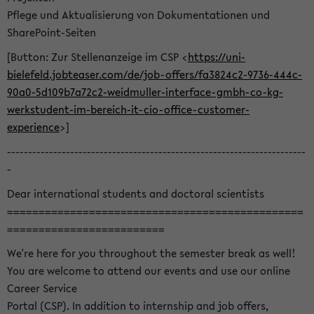
Pflege und Aktualisierung von Dokumentationen und
SharePoint-Seiten
[Button: Zur Stellenanzeige im CSP <
https://uni-
bielefeld.jobteaser.com/de/job-offers/fa3824c2-9736-444c-
90a0-5d109b7a72c2-weidmuller-interface-gmbh-co-kg-
werkstudent-im-bereich-it-cio-office-customer-
experience
>]
-----------------------------------------------------------------------
-
Dear international students and doctoral scientists
===============================================
=========================
We're here for you throughout the semester break as well!
You are welcome to attend our events and use our online
Career Service
Portal (CSP). In addition to internship and job offers,