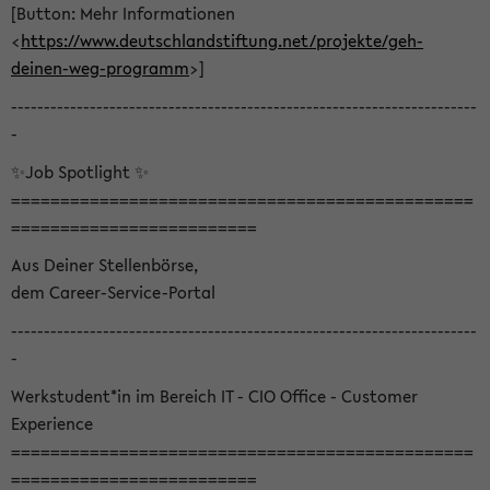
[Button: Mehr Informationen
<
https://www.deutschlandstiftung.net/projekte/geh-
deinen-weg-programm
>]
-----------------------------------------------------------------------
-
✨Job Spotlight ✨
===============================================
=========================
Aus Deiner Stellenbörse,
dem Career-Service-Portal
-----------------------------------------------------------------------
-
Werkstudent*in im Bereich IT - CIO Office - Customer
Experience
===============================================
=========================