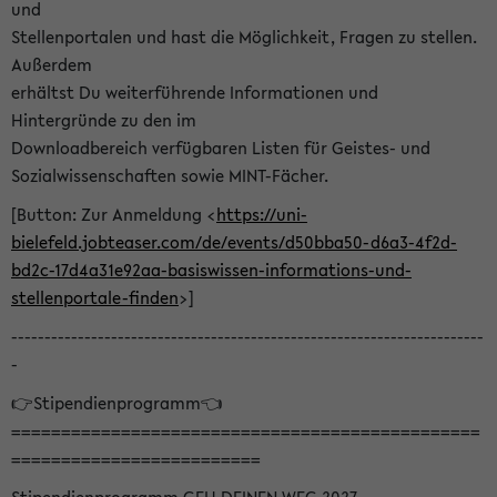
und
Stellenportalen und hast die Möglichkeit, Fragen zu stellen.
Außerdem
erhältst Du weiterführende Informationen und
Hintergründe zu den im
Downloadbereich verfügbaren Listen für Geistes- und
Sozialwissenschaften sowie MINT-Fächer.
[Button: Zur Anmeldung <
https://uni-
bielefeld.jobteaser.com/de/events/d50bba50-d6a3-4f2d-
bd2c-17d4a31e92aa-basiswissen-informations-und-
stellenportale-finden
>]
-----------------------------------------------------------------------
-
👉Stipendienprogramm👈
===============================================
=========================