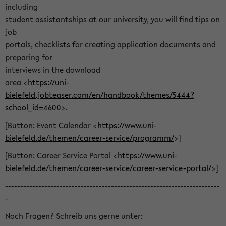
including
student assistantships at our university, you will find tips on
job
portals, checklists for creating application documents and
preparing for
interviews in the download
area <
https://uni-
bielefeld.jobteaser.com/en/handbook/themes/5444?
school_id=4600
>.
[Button: Event Calendar <
https://www.uni-
bielefeld.de/themen/career-service/programm/
>]
[Button: Career Service Portal <
https://www.uni-
bielefeld.de/themen/career-service/career-service-portal/
>]
-----------------------------------------------------------------------
-
Noch Fragen? Schreib uns gerne unter: