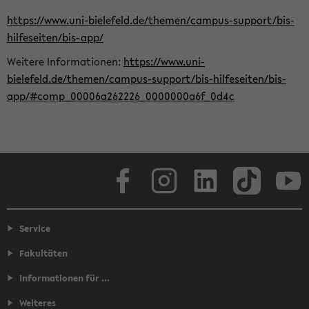
https://www.uni-bielefeld.de/themen/campus-support/bis-
hilfeseiten/bis-app/
Weitere Informationen:
https://www.uni-
bielefeld.de/themen/campus-support/bis-hilfeseiten/bis-
app/#comp_00006a262226_0000000a6f_0d4c
Facebook
Instagram
LinkedIn
TikTok
Youtube
Service
Fakultäten
Informationen für ...
Weiteres