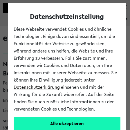
Datenschutzeinstellung
eKVV
Diese Webseite verwendet Cookies und ähnliche
eKVV News
Technologien. Einige davon sind essentiell, um die
Funktionalität der Website zu gewährleisten,
während andere uns helfen, die Website und Ihre
Erfahrung zu verbessern. Falls Sie zustimmen,
Nachhaltigkeitspreis 2026:
verwenden wir Cookies und Daten auch, um Ihre
Bewerbungsphase gestartet (06.08.26)
Interaktionen mit unserer Webseite zu messen. Sie
können Ihre Einwilligung jederzeit unter
Per E-Mail eingestellt von nachhaltigkeitsbuero@uni-
Datenschutzerklärung
einsehen und mit der
bielefeld.de an den Verteiler 'Alle Studierenden':
Wirkung für die Zukunft widerrufen. Auf der Seite
English version below
finden Sie auch zusätzliche Informationen zu den
verwendeten Cookies und Technologien.
Liebe Studierende,
seit 2023 verleiht das Rektorat der Universität Bielefeld
Alle akzeptieren
jährlich den Nachhaltigkeitspreis für Abschlussarbeiten. Sie