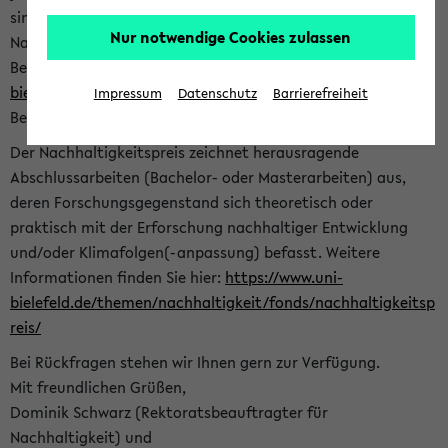
sind herzlich eingeladen sich mit Ihrer Abschlussarbeit beim
Nur notwendige Cookies zulassen
Nachhaltigkeitsbüro zu bewerben. Bitte nutzen Sie für Ihre
Bewerbung dieses Formular<
https://formulare.uni-
bielefeld.de/frontend-server/form/provide/913/
>. Die
Impressum
Datenschutz
Barrierefreiheit
Bewerbungsfrist endet am 30.09.2026.
Der Nachhaltigkeitspreis zeichnet herausragende
Abschlussarbeiten (Bachelor- oder Masterarbeiten) aus,
deren Forschungsgegenstand sich theoretisch oder
praktisch mit der Erforschung nachhaltiger Entwicklung
und/oder Klimafolgen(-anpassung) befasst. Weitere
Informationen finden Sie hier:
https://www.uni-
bielefeld.de/themen/nachhaltigkeit/fonds/nachhaltigkeitsp
reis/
Bei Rückfragen stehen wir Ihnen gern zur Verfügung.
Mit freundlichen Grüßen,
Dominik Schwarz (Rektoratsbeauftragter für
Nachhaltigkeit) und