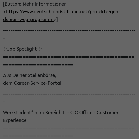
[Button: Mehr Informationen
<
https://www.deutschlandstiftung.net/projekte/geh-
deinen-weg-programm
>]
-----------------------------------------------------------------------
-
✨Job Spotlight ✨
===============================================
=========================
Aus Deiner Stellenbörse,
dem Career-Service-Portal
-----------------------------------------------------------------------
-
Werkstudent*in im Bereich IT - CIO Office - Customer
Experience
===============================================
=========================