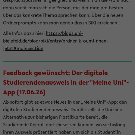
Gesprächspartner*in geeignet und wenn man die Wahl hat,
dann sucht man sich die Person, mit der man am besten
über das konkrete Thema sprechen kann. Über die neuen
Ordnerprompts kann man genau das in BIKI erreichen!
Alle Infos dazu hier:
https://blogs.uni-
bielefeld.de/blog/biki/entry/ordner-k-ouml-nnen-
jetzt#mainSection
Feedback gewünscht: Der digitale
Studierendenausweis in der "Meine Uni"-
App (17.06.26)
Ab sofort gibt es etwas Neues in der „Meine Uni“-App: den
digitalen Studierendenausweis. Damit stellt die Uni eine
Alternative zur bisherigen Plastikkarte bereit, die
Studierende überall dort einsetzen können, wo sie bislang
ihren Ausweis präsentiert haben um sich als Student*in