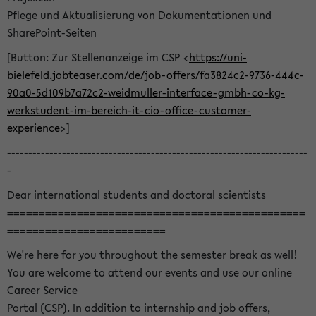
Pflege und Aktualisierung von Dokumentationen und
SharePoint-Seiten
[Button: Zur Stellenanzeige im CSP <
https://uni-
bielefeld.jobteaser.com/de/job-offers/fa3824c2-9736-444c-
90a0-5d109b7a72c2-weidmuller-interface-gmbh-co-kg-
werkstudent-im-bereich-it-cio-office-customer-
experience
>]
-----------------------------------------------------------------------
-
Dear international students and doctoral scientists
===============================================
=========================
We're here for you throughout the semester break as well!
You are welcome to attend our events and use our online
Career Service
Portal (CSP). In addition to internship and job offers,