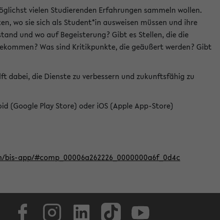
öglichst vielen Studierenden Erfahrungen sammeln wollen.
en, wo sie sich als Student*in ausweisen müssen und ihre
tand und wo auf Begeisterung? Gibt es Stellen, die die
u bekommen? Was sind Kritikpunkte, die geäußert werden? Gibt
ft dabei, die Dienste zu verbessern und zukunftsfähig zu
roid (Google Play Store) oder iOS (Apple App-Store)
iten/bis-app/#comp_00006a262226_0000000a6f_0d4c
Facebook
Instagram
LinkedIn
TikTok
Youtube