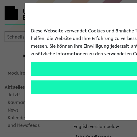
Diese Webseite verwendet Cookies und ähnliche Te
helfen, die Website und Ihre Erfahrung zu verbes
messen. Sie können Ihre Einwilligung jederzeit u
mein
Start
eKVV
zusätzliche Informationen zu den verwendeten C
Universität
Forschung
Studiengangsauswahl
eKVV News
Modulrecherche
Aktuelles
Jetzt!
Raumänderungen
Nachhaltigkeitspr
News
Per E-Mail eingestellt von na
Kalenderintegration
und Newsfeeds
English version below