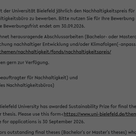
t der Universität Bielefeld jährlich den Nachhaltigkeitspreis für
tigkeitsbüro zu bewerben. Bitte nutzen Sie für Ihre Bewerbung
ie Bewerbungsfrist endet am 30.09.2026.
chnet herausragende Abschlussarbeiten (Bachelor- oder Master
schung nachhaltiger Entwicklung und/oder Klimafolgen(-anpassu
/themen/nachhaltigkeit/fonds/nachhaltigkeitspreis/
nen gern zur Verfügung.
eauftragter für Nachhaltigkeit) und
des Nachhaltigkeitsbüros)
ielefeld University has awarded Sustainability Prize for final the
r thesis. Please use this form<
https://www.uni-bielefeld.de/the
e for applications is 30 September 2026.
rs outstanding final theses (Bachelor's or Master's theses) whos