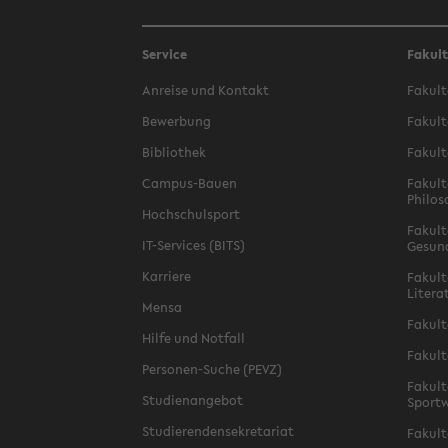
Service
Fakul
Anreise und Kontakt
Fakult
Bewerbung
Fakult
Bibliothek
Fakult
Campus-Bauen
Fakult
Philos
Hochschulsport
Fakult
IT-Services (BITS)
Gesun
Karriere
Fakult
Litera
Mensa
Fakult
Hilfe und Notfall
Fakult
Personen-Suche (PEVZ)
Fakult
Studienangebot
Sportw
Studierendensekretariat
Fakult