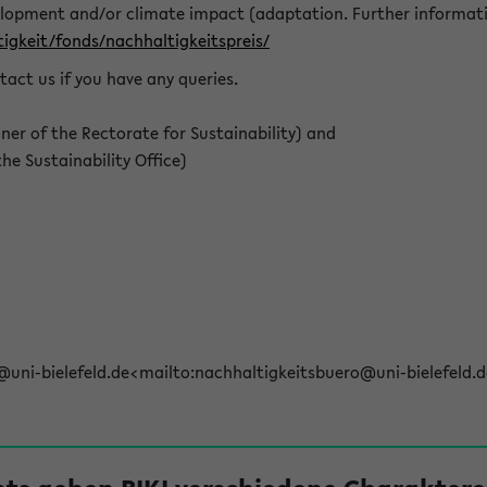
elopment and/or climate impact (adaptation. Further informat
igkeit/fonds/nachhaltigkeitspreis/
tact us if you have any queries.
r of the Rectorate for Sustainability) and
e Sustainability Office)
@uni-bielefeld.de<mailto:nachhaltigkeitsbuero@uni-bielefeld.