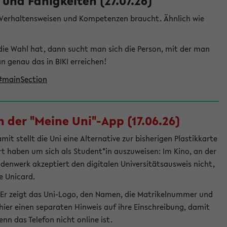
und Fähigkeiten (27.07.26)
e Verhaltensweisen und Kompetenzen braucht. Ähnlich wie
die Wahl hat, dann sucht man sich die Person, mit der man
genau das in BIKI erreichen!
t#mainSection
 der "Meine Uni"-App (17.06.26)
t stellt die Uni eine Alternative zur bisherigen Plastikkarte
ert haben um sich als Student*in auszuweisen: Im Kino, an der
ndenwerk akzeptiert den digitalen Universitätsausweis nicht,
e Unicard.
 Er zeigt das Uni-Logo, den Namen, die Matrikelnummer und
ier einen separaten Hinweis auf ihre Einschreibung, damit
nn das Telefon nicht online ist.