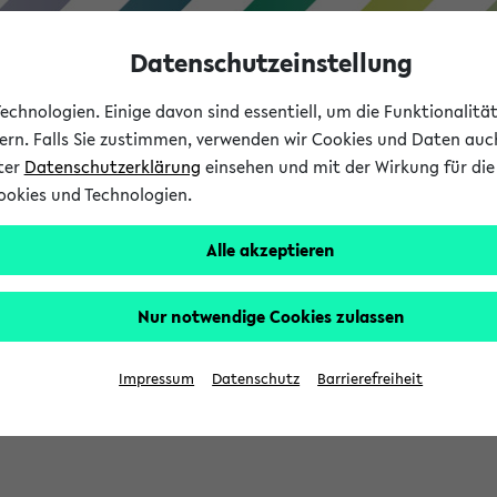
Datenschutzeinstellung
chnologien. Einige davon sind essentiell, um die Funktionalit
sern. Falls Sie zustimmen, verwenden wir Cookies und Daten auc
nter
Datenschutzerklärung
einsehen und mit der Wirkung für die 
ookies und Technologien.
Studium
Lehre
International
Alle akzeptieren
Nur notwendige Cookies zulassen
eis 2026: Bewerbungsphase gestartet (
Impressum
Datenschutz
Barrierefreiheit
chhaltigkeitsbuero@uni-bielefeld.de an den Verteiler 'Alle Studie