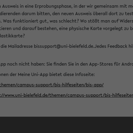
n Ausweis in eine Erprobungsphase, in der wir gemeinsam mit m
dierenden darum bitten, den neuen Ausweis überall dort zu test
n. Was funktioniert gut, was schlecht? Wo stößt man auf Widers
ptieren und darauf bestehen, eine physische Karte vorgelegt z
Plastikkarte?
die Mailadresse bissupport@uni-bielefeld.de.Jedes Feedback hil
-App noch nicht haben: Sie finden Sie in den App-Stores für And
nen der Meine Uni-App bietet diese Infoseite:
/themen/campus-support/bis-hilfeseiten/bis-app/
s://www.uni-bielefeld.de/themen/campus-support/bis-hilfese