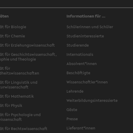
täten
Informationen für ...
ät für Biologie
Schülerinnen und Schüler
ät für Chemie
Studieninteressierte
ät für Erziehungswissenschaft
Studierende
ät für Geschichtswissenschaft,
Internationals
ophie und Theologie
Absolvent*innen
ät für
Beschäftigte
dheitswissenschaften
Wissenschaftler*innen
ät für Linguistik und
turwissenschaft
Lehrende
ät für Mathematik
Weiterbildungsinteressierte
ät für Physik
Gäste
ät für Psychologie und
Presse
issenschaft
Lieferant*innen
ät für Rechtswissenschaft