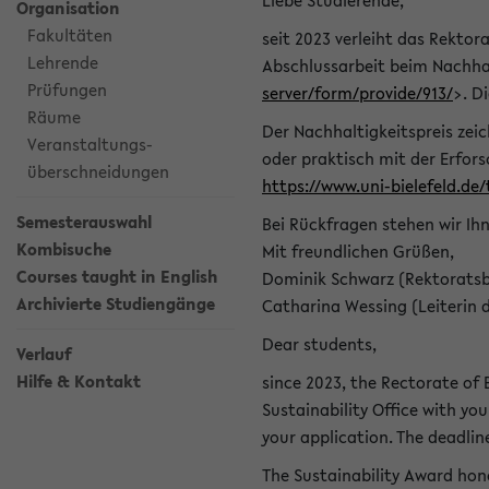
Liebe Studierende,
Organisation
Fakultäten
seit 2023 verleiht das Rektora
Lehrende
Abschlussarbeit beim Nachhal
Prüfungen
server/form/provide/913/
>. D
Räume
Der Nachhaltigkeitspreis zei
Veranstaltungs-
oder praktisch mit der Erfor
überschneidungen
https://www.uni-bielefeld.de
Semesterauswahl
Bei Rückfragen stehen wir Ih
Kombisuche
Mit freundlichen Grüßen,
Courses taught in English
Dominik Schwarz (Rektoratsb
Archivierte Studiengänge
Catharina Wessing (Leiterin 
Dear students,
Verlauf
Hilfe & Kontakt
since 2023, the Rectorate of B
Sustainability Office with you
your application. The deadlin
The Sustainability Award hono