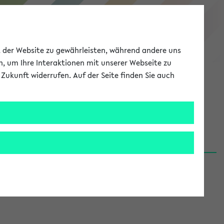
eKVV
ät der Website zu gewährleisten, während andere uns
h, um Ihre Interaktionen mit unserer Webseite zu
Zukunft widerrufen. Auf der Seite finden Sie auch
Meine Uni
EN
ANMELDEN
06.08.26)
renden':