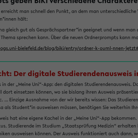
s geben BIKI verschiedene Charaktere 
t erreicht man schnell den Punkt, an dem man unterschiedlich
n*innen hält:
hema gleich gut als Gesprächspartner*in geeignet und wenn man 
 Thema sprechen kann. Über die neuen Ordnerprompts kann man 
logs.uni-bielefeld.de/blog/biki/entry/ordner-k-ouml-nnen-jetz
t: Der digitale Studierendenausweis in
 in der „Meine Uni“-App: den digitalen Studierendenausweis. Dami
ll dort einsetzen können, wo sie bislang ihren Ausweis präsenti
 ... Einzige Ausnahme von der wir bereits wissen: Das Studiere
sa als Student*in ausweisen müssen, benötigen Sie weiterhin Ihr
weis hat eine eigene Kachel in der „Meine Uni“-App bekommen.
tus. Studierende im Studium „Staatsprüfung Medizin“ erhalten h
liniken ausweisen können. Der Ausweis funktioniert auch dann, we