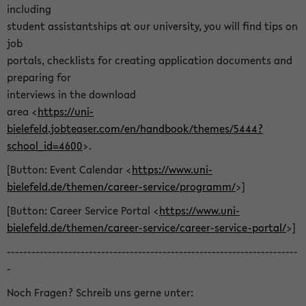
including
student assistantships at our university, you will find tips on
job
portals, checklists for creating application documents and
preparing for
interviews in the download
area <
https://uni-
bielefeld.jobteaser.com/en/handbook/themes/5444?
school_id=4600
>.
[Button: Event Calendar <
https://www.uni-
bielefeld.de/themen/career-service/programm/
>]
[Button: Career Service Portal <
https://www.uni-
bielefeld.de/themen/career-service/career-service-portal/
>]
-----------------------------------------------------------------------
-
Noch Fragen? Schreib uns gerne unter: