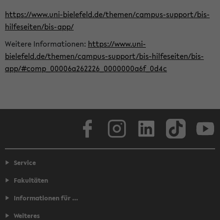
https://www.uni-bielefeld.de/themen/campus-support/bis-
hilfeseiten/bis-app/
Weitere Informationen:
https://www.uni-
bielefeld.de/themen/campus-support/bis-hilfeseiten/bis-
app/#comp_00006a262226_0000000a6f_0d4c
Facebook
Instagram
LinkedIn
TikTok
Youtube
Service
Fakultäten
Informationen für ...
Weiteres