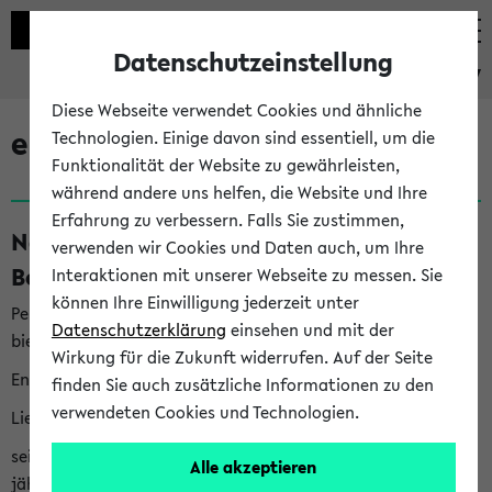
Datenschutzeinstellung
eKVV
Diese Webseite verwendet Cookies und ähnliche
eKVV News
Technologien. Einige davon sind essentiell, um die
Funktionalität der Website zu gewährleisten,
während andere uns helfen, die Website und Ihre
Erfahrung zu verbessern. Falls Sie zustimmen,
Nachhaltigkeitspreis 2026:
verwenden wir Cookies und Daten auch, um Ihre
Bewerbungsphase gestartet (06.08.26)
Interaktionen mit unserer Webseite zu messen. Sie
können Ihre Einwilligung jederzeit unter
Per E-Mail eingestellt von nachhaltigkeitsbuero@uni-
Datenschutzerklärung
einsehen und mit der
bielefeld.de an den Verteiler 'Alle Studierenden':
Wirkung für die Zukunft widerrufen. Auf der Seite
English version below
finden Sie auch zusätzliche Informationen zu den
verwendeten Cookies und Technologien.
Liebe Studierende,
seit 2023 verleiht das Rektorat der Universität Bielefeld
Alle akzeptieren
jährlich den Nachhaltigkeitspreis für Abschlussarbeiten. Sie