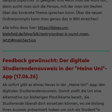
Gesprächspartner*in geeignet und wenn man die Wahl hat,
dann sucht man sich die Person, mit der man am besten
über das konkrete Thema sprechen kann. Über die neuen
Ordnerprompts kann man genau das in BIKI erreichen!
Alle Infos dazu hier:
https://blogs.uni-
bielefeld.de/blog/biki/entry/ordner-k-ouml-nnen-
jetzt#mainSection
Feedback gewünscht: Der digitale
Studierendenausweis in der "Meine Uni"-
App (17.06.26)
Ab sofort gibt es etwas Neues in der „Meine Uni“-App: den
digitalen Studierendenausweis. Damit stellt die Uni eine
Alternative zur bisherigen Plastikkarte bereit, die
Studierende überall dort einsetzen können, wo sie bislang
ihren Ausweis präsentiert haben um sich als Student*in