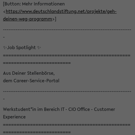
[Button: Mehr Informationen
<
https://www.deutschlandstiftung.net/projekte/geh-
deinen-weg-programm
>]
-----------------------------------------------------------------------
-
✨Job Spotlight ✨
===============================================
=========================
Aus Deiner Stellenbörse,
dem Career-Service-Portal
-----------------------------------------------------------------------
-
Werkstudent*in im Bereich IT - CIO Office - Customer
Experience
===============================================
=========================