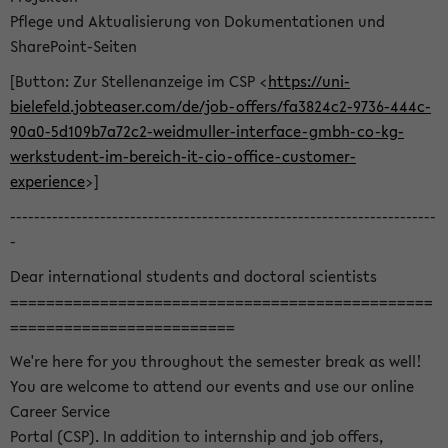
Pflege und Aktualisierung von Dokumentationen und
SharePoint-Seiten
[Button: Zur Stellenanzeige im CSP <
https://uni-
bielefeld.jobteaser.com/de/job-offers/fa3824c2-9736-444c-
90a0-5d109b7a72c2-weidmuller-interface-gmbh-co-kg-
werkstudent-im-bereich-it-cio-office-customer-
experience
>]
-----------------------------------------------------------------------
-
Dear international students and doctoral scientists
===============================================
=========================
We're here for you throughout the semester break as well!
You are welcome to attend our events and use our online
Career Service
Portal (CSP). In addition to internship and job offers,