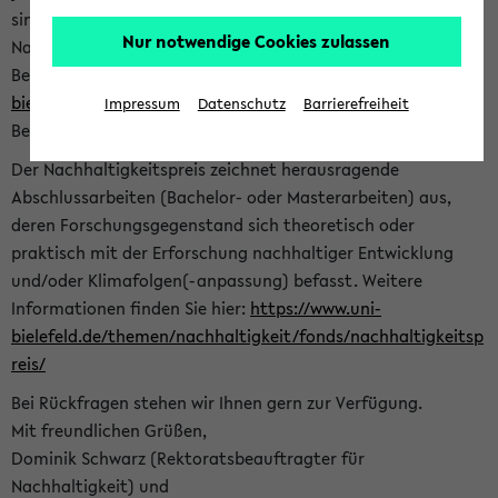
sind herzlich eingeladen sich mit Ihrer Abschlussarbeit beim
Nur notwendige Cookies zulassen
Nachhaltigkeitsbüro zu bewerben. Bitte nutzen Sie für Ihre
Bewerbung dieses Formular<
https://formulare.uni-
bielefeld.de/frontend-server/form/provide/913/
>. Die
Impressum
Datenschutz
Barrierefreiheit
Bewerbungsfrist endet am 30.09.2026.
Der Nachhaltigkeitspreis zeichnet herausragende
Abschlussarbeiten (Bachelor- oder Masterarbeiten) aus,
deren Forschungsgegenstand sich theoretisch oder
praktisch mit der Erforschung nachhaltiger Entwicklung
und/oder Klimafolgen(-anpassung) befasst. Weitere
Informationen finden Sie hier:
https://www.uni-
bielefeld.de/themen/nachhaltigkeit/fonds/nachhaltigkeitsp
reis/
Bei Rückfragen stehen wir Ihnen gern zur Verfügung.
Mit freundlichen Grüßen,
Dominik Schwarz (Rektoratsbeauftragter für
Nachhaltigkeit) und