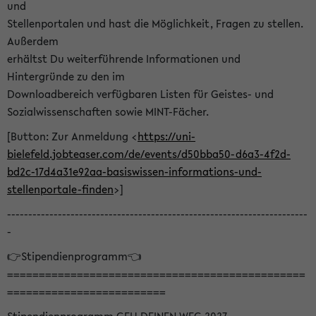
und
Stellenportalen und hast die Möglichkeit, Fragen zu stellen.
Außerdem
erhältst Du weiterführende Informationen und
Hintergründe zu den im
Downloadbereich verfügbaren Listen für Geistes- und
Sozialwissenschaften sowie MINT-Fächer.
[Button: Zur Anmeldung <
https://uni-
bielefeld.jobteaser.com/de/events/d50bba50-d6a3-4f2d-
bd2c-17d4a31e92aa-basiswissen-informations-und-
stellenportale-finden
>]
-----------------------------------------------------------------------
-
👉Stipendienprogramm👈
===============================================
=========================