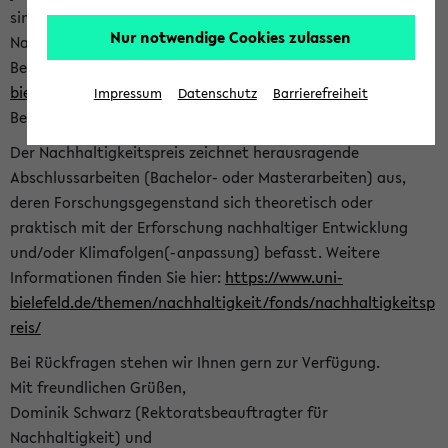
sind herzlich eingeladen sich mit Ihrer Abschlussarbeit beim
Nur notwendige Cookies zulassen
Nachhaltigkeitsbüro zu bewerben. Bitte nutzen Sie für Ihre
Bewerbung dieses Formular<
https://formulare.uni-
bielefeld.de/frontend-server/form/provide/913/
>. Die
Impressum
Datenschutz
Barrierefreiheit
Bewerbungsfrist endet am 30.09.2026.
Der Nachhaltigkeitspreis zeichnet herausragende
Abschlussarbeiten (Bachelor- oder Masterarbeiten) aus,
deren Forschungsgegenstand sich theoretisch oder
praktisch mit der Erforschung nachhaltiger Entwicklung
und/oder Klimafolgen(-anpassung) befasst. Weitere
Informationen finden Sie hier:
https://www.uni-
bielefeld.de/themen/nachhaltigkeit/fonds/nachhaltigkeitsp
reis/
Bei Rückfragen stehen wir Ihnen gern zur Verfügung.
Mit freundlichen Grüßen,
Dominik Schwarz (Rektoratsbeauftragter für
Nachhaltigkeit) und