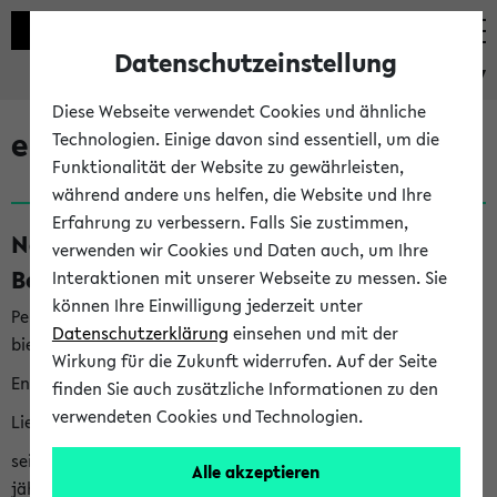
Datenschutzeinstellung
eKVV
Diese Webseite verwendet Cookies und ähnliche
eKVV News
Technologien. Einige davon sind essentiell, um die
Funktionalität der Website zu gewährleisten,
während andere uns helfen, die Website und Ihre
Erfahrung zu verbessern. Falls Sie zustimmen,
Nachhaltigkeitspreis 2026:
verwenden wir Cookies und Daten auch, um Ihre
Bewerbungsphase gestartet (06.08.26)
Interaktionen mit unserer Webseite zu messen. Sie
können Ihre Einwilligung jederzeit unter
Per E-Mail eingestellt von nachhaltigkeitsbuero@uni-
Datenschutzerklärung
einsehen und mit der
bielefeld.de an den Verteiler 'Alle Studierenden':
Wirkung für die Zukunft widerrufen. Auf der Seite
English version below
finden Sie auch zusätzliche Informationen zu den
verwendeten Cookies und Technologien.
Liebe Studierende,
seit 2023 verleiht das Rektorat der Universität Bielefeld
Alle akzeptieren
jährlich den Nachhaltigkeitspreis für Abschlussarbeiten. Sie