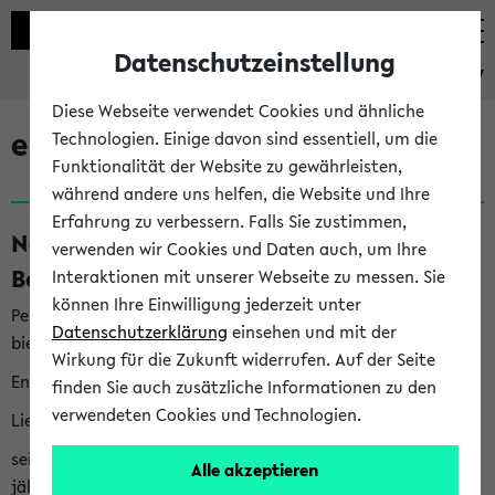
Datenschutzeinstellung
eKVV
Diese Webseite verwendet Cookies und ähnliche
eKVV News
Technologien. Einige davon sind essentiell, um die
Funktionalität der Website zu gewährleisten,
während andere uns helfen, die Website und Ihre
Erfahrung zu verbessern. Falls Sie zustimmen,
Nachhaltigkeitspreis 2026:
verwenden wir Cookies und Daten auch, um Ihre
Bewerbungsphase gestartet (06.08.26)
Interaktionen mit unserer Webseite zu messen. Sie
können Ihre Einwilligung jederzeit unter
Per E-Mail eingestellt von nachhaltigkeitsbuero@uni-
Datenschutzerklärung
einsehen und mit der
bielefeld.de an den Verteiler 'Alle Studierenden':
Wirkung für die Zukunft widerrufen. Auf der Seite
English version below
finden Sie auch zusätzliche Informationen zu den
verwendeten Cookies und Technologien.
Liebe Studierende,
seit 2023 verleiht das Rektorat der Universität Bielefeld
Alle akzeptieren
jährlich den Nachhaltigkeitspreis für Abschlussarbeiten. Sie