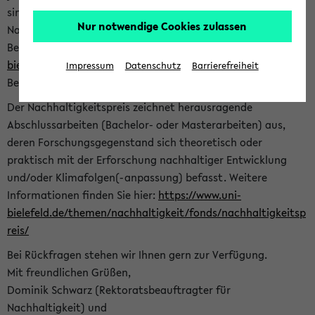
sind herzlich eingeladen sich mit Ihrer Abschlussarbeit beim
Nur notwendige Cookies zulassen
Nachhaltigkeitsbüro zu bewerben. Bitte nutzen Sie für Ihre
Bewerbung dieses Formular<
https://formulare.uni-
bielefeld.de/frontend-server/form/provide/913/
>. Die
Impressum
Datenschutz
Barrierefreiheit
Bewerbungsfrist endet am 30.09.2026.
Der Nachhaltigkeitspreis zeichnet herausragende
Abschlussarbeiten (Bachelor- oder Masterarbeiten) aus,
deren Forschungsgegenstand sich theoretisch oder
praktisch mit der Erforschung nachhaltiger Entwicklung
und/oder Klimafolgen(-anpassung) befasst. Weitere
Informationen finden Sie hier:
https://www.uni-
bielefeld.de/themen/nachhaltigkeit/fonds/nachhaltigkeitsp
reis/
Bei Rückfragen stehen wir Ihnen gern zur Verfügung.
Mit freundlichen Grüßen,
Dominik Schwarz (Rektoratsbeauftragter für
Nachhaltigkeit) und