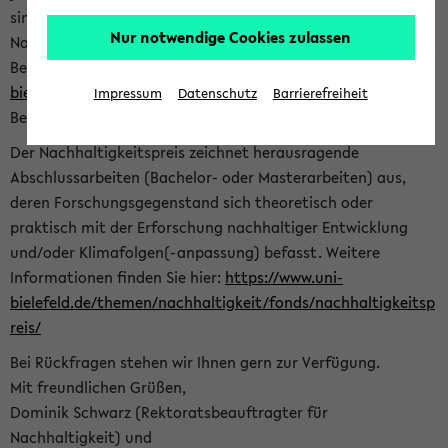
sind herzlich eingeladen sich mit Ihrer Abschlussarbeit beim
Nur notwendige Cookies zulassen
Nachhaltigkeitsbüro zu bewerben. Bitte nutzen Sie für Ihre
Bewerbung dieses Formular<
https://formulare.uni-
bielefeld.de/frontend-server/form/provide/913/
>. Die
Impressum
Datenschutz
Barrierefreiheit
Bewerbungsfrist endet am 30.09.2026.
Der Nachhaltigkeitspreis zeichnet herausragende
Abschlussarbeiten (Bachelor- oder Masterarbeiten) aus,
deren Forschungsgegenstand sich theoretisch oder
praktisch mit der Erforschung nachhaltiger Entwicklung
und/oder Klimafolgen(-anpassung) befasst. Weitere
Informationen finden Sie hier:
https://www.uni-
bielefeld.de/themen/nachhaltigkeit/fonds/nachhaltigkeitsp
reis/
Bei Rückfragen stehen wir Ihnen gern zur Verfügung.
Mit freundlichen Grüßen,
Dominik Schwarz (Rektoratsbeauftragter für
Nachhaltigkeit) und