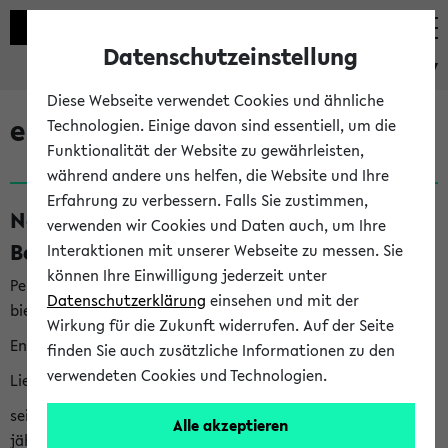
Datenschutzeinstellung
eKVV
Diese Webseite verwendet Cookies und ähnliche
eKVV News
Technologien. Einige davon sind essentiell, um die
Funktionalität der Website zu gewährleisten,
während andere uns helfen, die Website und Ihre
Erfahrung zu verbessern. Falls Sie zustimmen,
Nachhaltigkeitspreis 2026:
verwenden wir Cookies und Daten auch, um Ihre
Bewerbungsphase gestartet (06.08.26)
Interaktionen mit unserer Webseite zu messen. Sie
können Ihre Einwilligung jederzeit unter
Per E-Mail eingestellt von nachhaltigkeitsbuero@uni-
Datenschutzerklärung
einsehen und mit der
bielefeld.de an den Verteiler 'Alle Studierenden':
Wirkung für die Zukunft widerrufen. Auf der Seite
English version below
finden Sie auch zusätzliche Informationen zu den
verwendeten Cookies und Technologien.
Liebe Studierende,
seit 2023 verleiht das Rektorat der Universität Bielefeld
Alle akzeptieren
jährlich den Nachhaltigkeitspreis für Abschlussarbeiten. Sie