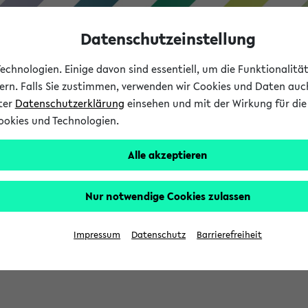
Datenschutzeinstellung
chnologien. Einige davon sind essentiell, um die Funktionalit
sern. Falls Sie zustimmen, verwenden wir Cookies und Daten auc
nter
Datenschutzerklärung
einsehen und mit der Wirkung für die 
ookies und Technologien.
Studium
Lehre
International
Alle akzeptieren
Nur notwendige Cookies zulassen
eis 2026: Bewerbungsphase gestartet (
Impressum
Datenschutz
Barrierefreiheit
chhaltigkeitsbuero@uni-bielefeld.de an den Verteiler 'Alle Studie