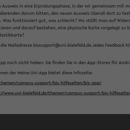
n Ausweis in eine Erprobungsphase, in der wir gemeinsam mit m
dierenden darum bitten, den neuen Ausweis überall dort zu test
n. Was funktioniert gut, was schlecht? Wo stößt man auf Widers
ptieren und darauf bestehen, eine physische Karte vorgelegt z
Plastikkarte?
die Mailadresse bissupport@uni-bielefeld.de.Jedes Feedback hil
-App noch nicht haben: Sie finden Sie in den App-Stores für And
nen der Meine Uni-App bietet diese Infoseite:
/themen/campus-support/bis-hilfeseiten/bis-app/
s://www.uni-bielefeld.de/themen/campus-support/bis-hilfese