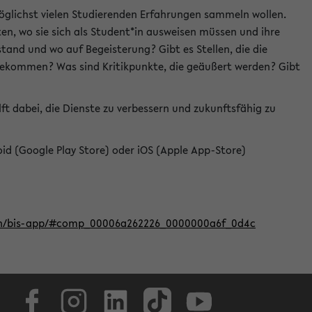
öglichst vielen Studierenden Erfahrungen sammeln wollen.
en, wo sie sich als Student*in ausweisen müssen und ihre
tand und wo auf Begeisterung? Gibt es Stellen, die die
u bekommen? Was sind Kritikpunkte, die geäußert werden? Gibt
ft dabei, die Dienste zu verbessern und zukunftsfähig zu
roid (Google Play Store) oder iOS (Apple App-Store)
iten/bis-app/#comp_00006a262226_0000000a6f_0d4c
Facebook
Instagram
LinkedIn
TikTok
Youtube