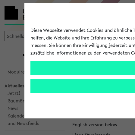
Diese Webseite verwendet Cookies und ähnliche Te
helfen, die Website und Ihre Erfahrung zu verbes
messen. Sie können Ihre Einwilligung jederzeit u
mein
Start
eKVV
zusätzliche Informationen zu den verwendeten C
Universität
Forschung
Studiengangsauswahl
eKVV News
Modulrecherche
Aktuelles
Jetzt!
Raumänderungen
Nachhaltigkeitspr
News
Per E-Mail eingestellt von na
Kalenderintegration
und Newsfeeds
English version below