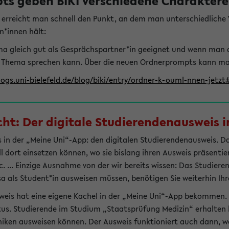
s geben BIKI verschiedene Charaktere 
t erreicht man schnell den Punkt, an dem man unterschiedlich
n*innen hält:
hema gleich gut als Gesprächspartner*in geeignet und wenn man 
 Thema sprechen kann. Über die neuen Ordnerprompts kann man 
logs.uni-bielefeld.de/blog/biki/entry/ordner-k-ouml-nnen-jetz
t: Der digitale Studierendenausweis in
 in der „Meine Uni“-App: den digitalen Studierendenausweis. Dami
ll dort einsetzen können, wo sie bislang ihren Ausweis präsenti
 ... Einzige Ausnahme von der wir bereits wissen: Das Studiere
sa als Student*in ausweisen müssen, benötigen Sie weiterhin Ihr
weis hat eine eigene Kachel in der „Meine Uni“-App bekommen.
tus. Studierende im Studium „Staatsprüfung Medizin“ erhalten h
liniken ausweisen können. Der Ausweis funktioniert auch dann, we