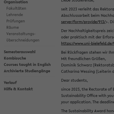
Liebe Studierende,
Organisation
Fakultäten
seit 2023 verleiht das Rektora
Lehrende
Abschlussarbeit beim Nachhal
Prüfungen
server/form/provide/913/
>. D
Räume
Der Nachhaltigkeitspreis zei
Veranstaltungs-
oder praktisch mit der Erfor
überschneidungen
https://www.uni-bielefeld.de
Semesterauswahl
Bei Rückfragen stehen wir Ih
Kombisuche
Mit freundlichen Grüßen,
Courses taught in English
Dominik Schwarz (Rektoratsb
Archivierte Studiengänge
Catharina Wessing (Leiterin 
Dear students,
Verlauf
Hilfe & Kontakt
since 2023, the Rectorate of B
Sustainability Office with you
your application. The deadlin
The Sustainability Award hono