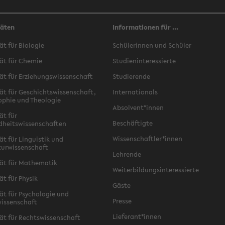
täten
Informationen für ...
ät für Biologie
Schülerinnen und Schüler
ät für Chemie
Studieninteressierte
ät für Erziehungswissenschaft
Studierende
ät für Geschichtswissenschaft,
Internationals
ophie und Theologie
Absolvent*innen
ät für
Beschäftigte
dheitswissenschaften
Wissenschaftler*innen
ät für Linguistik und
turwissenschaft
Lehrende
ät für Mathematik
Weiterbildungsinteressierte
ät für Physik
Gäste
ät für Psychologie und
Presse
issenschaft
Lieferant*innen
ät für Rechtswissenschaft