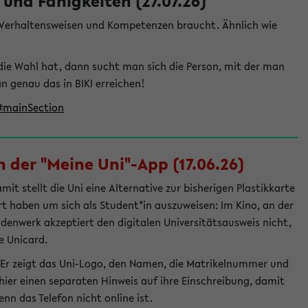
und Fähigkeiten (27.07.26)
e Verhaltensweisen und Kompetenzen braucht. Ähnlich wie
die Wahl hat, dann sucht man sich die Person, mit der man
genau das in BIKI erreichen!
t#mainSection
 der "Meine Uni"-App (17.06.26)
t stellt die Uni eine Alternative zur bisherigen Plastikkarte
ert haben um sich als Student*in auszuweisen: Im Kino, an der
ndenwerk akzeptiert den digitalen Universitätsausweis nicht,
e Unicard.
 Er zeigt das Uni-Logo, den Namen, die Matrikelnummer und
ier einen separaten Hinweis auf ihre Einschreibung, damit
nn das Telefon nicht online ist.