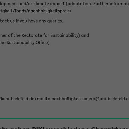
elopment and/or climate impact (adaptation. Further informat
igkeit/fonds/nachhaltigkeitspreis/
tact us if you have any queries.
r of the Rectorate for Sustainability) and
e Sustainability Office)
@uni-bielefeld.de<mailto:nachhaltigkeitsbuero@uni-bielefeld.