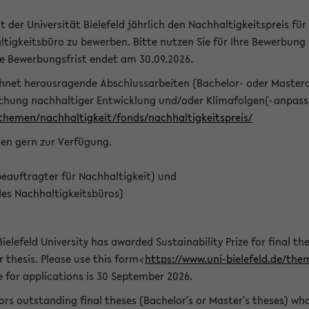
t der Universität Bielefeld jährlich den Nachhaltigkeitspreis für
tigkeitsbüro zu bewerben. Bitte nutzen Sie für Ihre Bewerbung
ie Bewerbungsfrist endet am 30.09.2026.
chnet herausragende Abschlussarbeiten (Bachelor- oder Master
schung nachhaltiger Entwicklung und/oder Klimafolgen(-anpassu
/themen/nachhaltigkeit/fonds/nachhaltigkeitspreis/
nen gern zur Verfügung.
eauftragter für Nachhaltigkeit) und
des Nachhaltigkeitsbüros)
ielefeld University has awarded Sustainability Prize for final the
r thesis. Please use this form<
https://www.uni-bielefeld.de/the
e for applications is 30 September 2026.
rs outstanding final theses (Bachelor's or Master's theses) whos