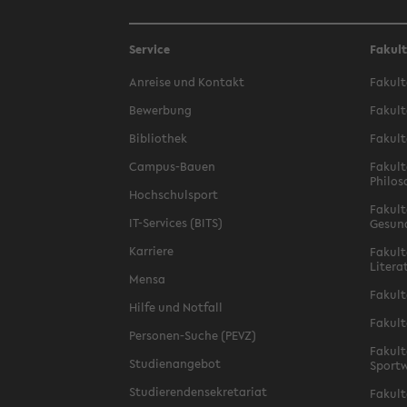
Service
Fakul
Anreise und Kontakt
Fakult
Bewerbung
Fakult
Bibliothek
Fakult
Campus-Bauen
Fakult
Philos
Hochschulsport
Fakult
IT-Services (BITS)
Gesun
Karriere
Fakult
Litera
Mensa
Fakult
Hilfe und Notfall
Fakult
Personen-Suche (PEVZ)
Fakult
Studienangebot
Sportw
Studierendensekretariat
Fakult