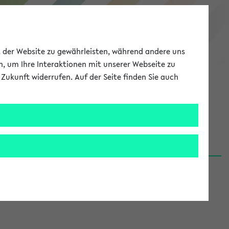
eKVV
ät der Website zu gewährleisten, während andere uns
h, um Ihre Interaktionen mit unserer Webseite zu
Zukunft widerrufen. Auf der Seite finden Sie auch
Meine Uni
EN
ANMELDEN
06.08.26)
renden':