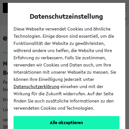
Datenschutzeinstellung
eKVV
Diese Webseite verwendet Cookies und ähnliche
eKVV News
Technologien. Einige davon sind essentiell, um die
Funktionalität der Website zu gewährleisten,
während andere uns helfen, die Website und Ihre
Erfahrung zu verbessern. Falls Sie zustimmen,
Nachhaltigkeitspreis 2026:
verwenden wir Cookies und Daten auch, um Ihre
Bewerbungsphase gestartet (06.08.26)
Interaktionen mit unserer Webseite zu messen. Sie
können Ihre Einwilligung jederzeit unter
Per E-Mail eingestellt von nachhaltigkeitsbuero@uni-
Datenschutzerklärung
einsehen und mit der
bielefeld.de an den Verteiler 'Alle Studierenden':
Wirkung für die Zukunft widerrufen. Auf der Seite
English version below
finden Sie auch zusätzliche Informationen zu den
verwendeten Cookies und Technologien.
Liebe Studierende,
seit 2023 verleiht das Rektorat der Universität Bielefeld
Alle akzeptieren
jährlich den Nachhaltigkeitspreis für Abschlussarbeiten. Sie