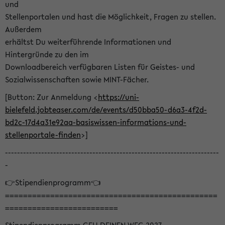
und
Stellenportalen und hast die Möglichkeit, Fragen zu stellen.
Außerdem
erhältst Du weiterführende Informationen und
Hintergründe zu den im
Downloadbereich verfügbaren Listen für Geistes- und
Sozialwissenschaften sowie MINT-Fächer.
[Button: Zur Anmeldung <
https://uni-
bielefeld.jobteaser.com/de/events/d50bba50-d6a3-4f2d-
bd2c-17d4a31e92aa-basiswissen-informations-und-
stellenportale-finden
>]
-----------------------------------------------------------------------
-
👉Stipendienprogramm👈
===============================================
=========================