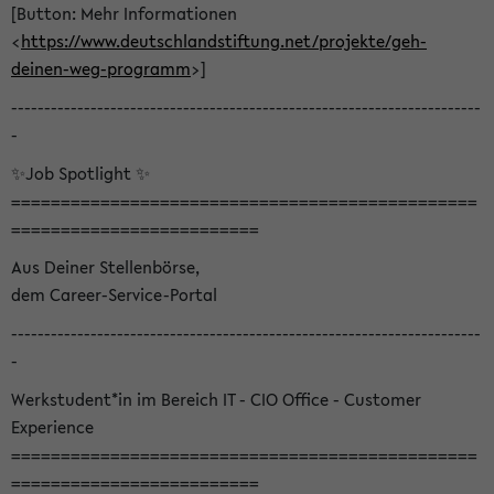
[Button: Mehr Informationen
<
https://www.deutschlandstiftung.net/projekte/geh-
deinen-weg-programm
>]
-----------------------------------------------------------------------
-
✨Job Spotlight ✨
===============================================
=========================
Aus Deiner Stellenbörse,
dem Career-Service-Portal
-----------------------------------------------------------------------
-
Werkstudent*in im Bereich IT - CIO Office - Customer
Experience
===============================================
=========================