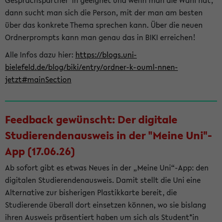
Gesprächspartner*in geeignet und wenn man die Wahl hat,
dann sucht man sich die Person, mit der man am besten
über das konkrete Thema sprechen kann. Über die neuen
Ordnerprompts kann man genau das in BIKI erreichen!
Alle Infos dazu hier:
https://blogs.uni-
bielefeld.de/blog/biki/entry/ordner-k-ouml-nnen-
jetzt#mainSection
Feedback gewünscht: Der digitale
Studierendenausweis in der "Meine Uni"-
App (17.06.26)
Ab sofort gibt es etwas Neues in der „Meine Uni“-App: den
digitalen Studierendenausweis. Damit stellt die Uni eine
Alternative zur bisherigen Plastikkarte bereit, die
Studierende überall dort einsetzen können, wo sie bislang
ihren Ausweis präsentiert haben um sich als Student*in