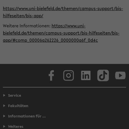
https://www.uni-bielefeld.de/themen/campus-support/bis-
hilfeseiten/bis-app/
Weitere Informationen:
https://www.uni-
bielefeld.de/themen/campus-support/bis-hilfeseiten/bis-
app/#comp_00006a262226_0000000a6f_0d4c
Facebook
Instagram
LinkedIn
TikTok
Youtube
Service
Fakultäten
Informationen für ...
Weiteres