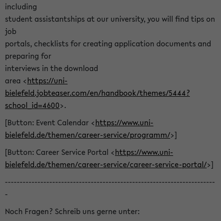
including
student assistantships at our university, you will find tips on
job
portals, checklists for creating application documents and
preparing for
interviews in the download
area <
https://uni-
bielefeld.jobteaser.com/en/handbook/themes/5444?
school_id=4600
>.
[Button: Event Calendar <
https://www.uni-
bielefeld.de/themen/career-service/programm/
>]
[Button: Career Service Portal <
https://www.uni-
bielefeld.de/themen/career-service/career-service-portal/
>]
-----------------------------------------------------------------------
-
Noch Fragen? Schreib uns gerne unter: