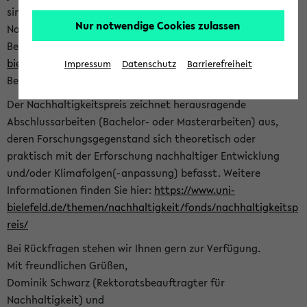
sind herzlich eingeladen sich mit Ihrer Abschlussarbeit beim
Nur notwendige Cookies zulassen
Nachhaltigkeitsbüro zu bewerben. Bitte nutzen Sie für Ihre
Bewerbung dieses Formular<
https://formulare.uni-
bielefeld.de/frontend-server/form/provide/913/
>. Die
Impressum
Datenschutz
Barrierefreiheit
Bewerbungsfrist endet am 30.09.2026.
Der Nachhaltigkeitspreis zeichnet herausragende
Abschlussarbeiten (Bachelor- oder Masterarbeiten) aus,
deren Forschungsgegenstand sich theoretisch oder
praktisch mit der Erforschung nachhaltiger Entwicklung
und/oder Klimafolgen(-anpassung) befasst. Weitere
Informationen finden Sie hier:
https://www.uni-
bielefeld.de/themen/nachhaltigkeit/fonds/nachhaltigkeitsp
reis/
Bei Rückfragen stehen wir Ihnen gern zur Verfügung.
Mit freundlichen Grüßen,
Dominik Schwarz (Rektoratsbeauftragter für
Nachhaltigkeit) und