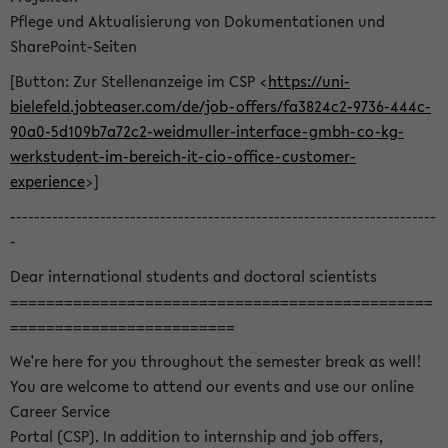
Pflege und Aktualisierung von Dokumentationen und
SharePoint-Seiten
[Button: Zur Stellenanzeige im CSP <
https://uni-
bielefeld.jobteaser.com/de/job-offers/fa3824c2-9736-444c-
90a0-5d109b7a72c2-weidmuller-interface-gmbh-co-kg-
werkstudent-im-bereich-it-cio-office-customer-
experience
>]
-----------------------------------------------------------------------
-
Dear international students and doctoral scientists
===============================================
=========================
We're here for you throughout the semester break as well!
You are welcome to attend our events and use our online
Career Service
Portal (CSP). In addition to internship and job offers,