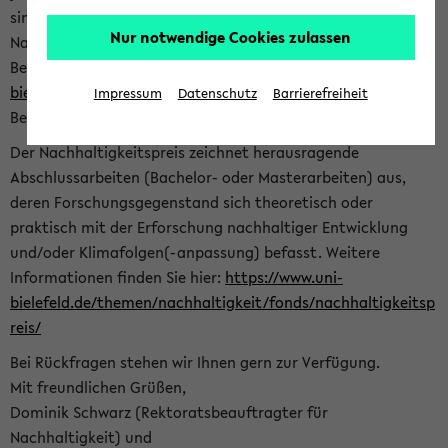
sind herzlich eingeladen sich mit Ihrer Abschlussarbeit beim
Nur notwendige Cookies zulassen
Nachhaltigkeitsbüro zu bewerben. Bitte nutzen Sie für Ihre
Bewerbung dieses Formular<
https://formulare.uni-
bielefeld.de/frontend-server/form/provide/913/
>. Die
Impressum
Datenschutz
Barrierefreiheit
Bewerbungsfrist endet am 30.09.2026.
Der Nachhaltigkeitspreis zeichnet herausragende
Abschlussarbeiten (Bachelor- oder Masterarbeiten) aus,
deren Forschungsgegenstand sich theoretisch oder
praktisch mit der Erforschung nachhaltiger Entwicklung
und/oder Klimafolgen(-anpassung) befasst. Weitere
Informationen finden Sie hier:
https://www.uni-
bielefeld.de/themen/nachhaltigkeit/fonds/nachhaltigkeitsp
reis/
Bei Rückfragen stehen wir Ihnen gern zur Verfügung.
Mit freundlichen Grüßen,
Dominik Schwarz (Rektoratsbeauftragter für
Nachhaltigkeit) und