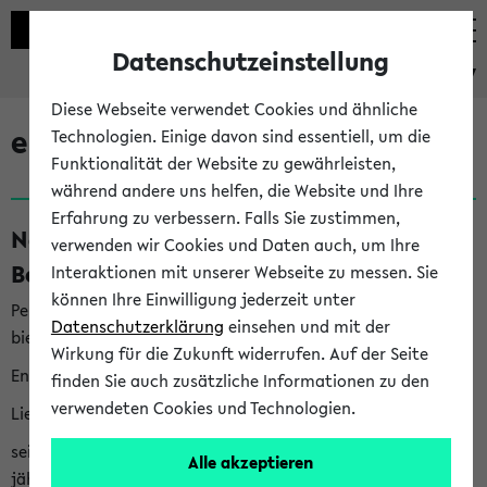
Datenschutzeinstellung
eKVV
Diese Webseite verwendet Cookies und ähnliche
eKVV News
Technologien. Einige davon sind essentiell, um die
Funktionalität der Website zu gewährleisten,
während andere uns helfen, die Website und Ihre
Erfahrung zu verbessern. Falls Sie zustimmen,
Nachhaltigkeitspreis 2026:
verwenden wir Cookies und Daten auch, um Ihre
Bewerbungsphase gestartet (06.08.26)
Interaktionen mit unserer Webseite zu messen. Sie
können Ihre Einwilligung jederzeit unter
Per E-Mail eingestellt von nachhaltigkeitsbuero@uni-
Datenschutzerklärung
einsehen und mit der
bielefeld.de an den Verteiler 'Alle Studierenden':
Wirkung für die Zukunft widerrufen. Auf der Seite
English version below
finden Sie auch zusätzliche Informationen zu den
verwendeten Cookies und Technologien.
Liebe Studierende,
seit 2023 verleiht das Rektorat der Universität Bielefeld
Alle akzeptieren
jährlich den Nachhaltigkeitspreis für Abschlussarbeiten. Sie