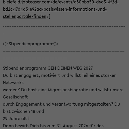
bielefeld.jobteaser.com/de/events/d50bba50-d6a3-4f2d-
bd2c-17d4a31e92aa-basiswissen-informations-und-
stellenportale-finden
>]
-----------------------------------------------------------------------
-
👉Stipendienprogramm👈
===============================================
=========================
Stipendienprogramm GEH DEINEN WEG 2027
Du bist engagiert, motiviert und willst Teil eines starken
Netzwerks
werden? Du hast eine Migrationsbiografie und willst unsere
Gesellschaft
durch Engagement und Verantwortung mitgestalten? Du
bist zwischen 18 und
29 Jahre alt?
Dann bewirb Dich bis zum 31. August 2026 für das