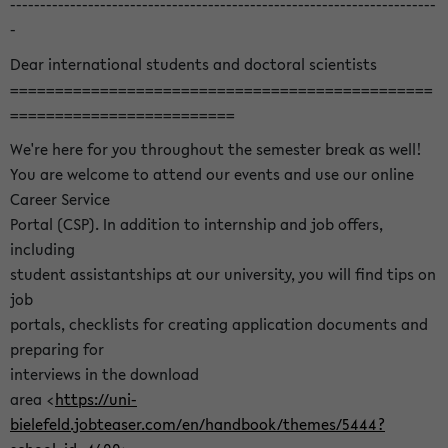
-----------------------------------------------------------------------
-
Dear international students and doctoral scientists
===============================================
=========================
We're here for you throughout the semester break as well!
You are welcome to attend our events and use our online
Career Service
Portal (CSP). In addition to internship and job offers,
including
student assistantships at our university, you will find tips on
job
portals, checklists for creating application documents and
preparing for
interviews in the download
area <
https://uni-
bielefeld.jobteaser.com/en/handbook/themes/5444?