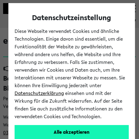
Datenschutzeinstellung
eKVV
Diese Webseite verwendet Cookies und ähnliche
eKVV News
Technologien. Einige davon sind essentiell, um die
Funktionalität der Website zu gewährleisten,
während andere uns helfen, die Website und Ihre
Erfahrung zu verbessern. Falls Sie zustimmen,
👉 Neue Angebote zur
verwenden wir Cookies und Daten auch, um Ihre
Berufsorientierung an der Universität
Interaktionen mit unserer Webseite zu messen. Sie
können Ihre Einwilligung jederzeit unter
Bielefeld (31.07.26)
Datenschutzerklärung
einsehen und mit der
Per E-Mail eingestellt von career@uni-bielefeld.de an den
Wirkung für die Zukunft widerrufen. Auf der Seite
Verteiler 'Alle Studierenden':
finden Sie auch zusätzliche Informationen zu den
verwendeten Cookies und Technologien.
Webansicht /
Webview <
https://t9be21bfb.emailsys1a.net/mailing/203/932
Alle akzeptieren
0396/1007481/2/5c029be88e/index.html
>