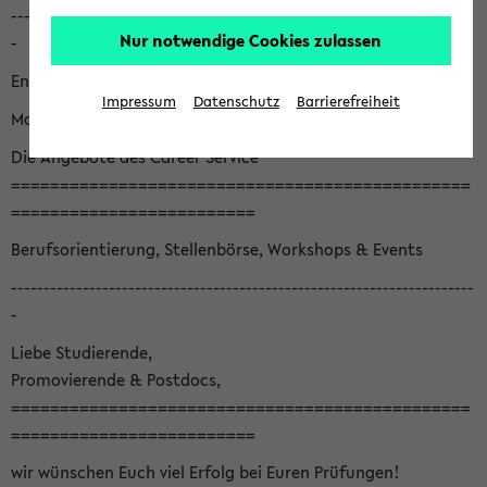
-----------------------------------------------------------------------
Nur notwendige Cookies zulassen
-
English version below
Impressum
Datenschutz
Barrierefreiheit
Monatsnewsletter August '26
Die Angebote des Career Service
===============================================
=========================
Berufsorientierung, Stellenbörse, Workshops & Events
-----------------------------------------------------------------------
-
Liebe Studierende,
Promovierende & Postdocs,
===============================================
=========================
wir wünschen Euch viel Erfolg bei Euren Prüfungen!