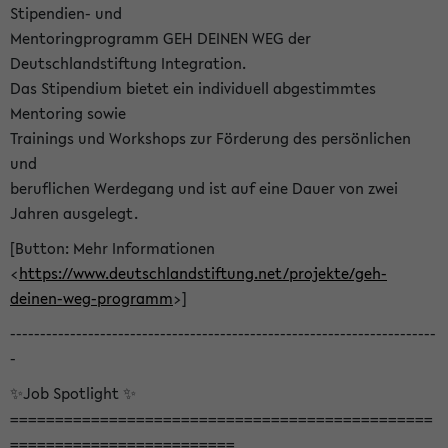
Stipendien- und
Mentoringprogramm GEH DEINEN WEG der
Deutschlandstiftung Integration.
Das Stipendium bietet ein individuell abgestimmtes
Mentoring sowie
Trainings und Workshops zur Förderung des persönlichen
und
beruflichen Werdegang und ist auf eine Dauer von zwei
Jahren ausgelegt.
[Button: Mehr Informationen
<
https://www.deutschlandstiftung.net/projekte/geh-
deinen-weg-programm
>]
-----------------------------------------------------------------------
-
✨Job Spotlight ✨
===============================================
=========================