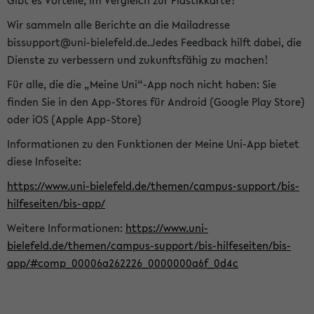
Gibt es Vorteile, im Vergleich zur Plastikkarte?
Wir sammeln alle Berichte an die Mailadresse
bissupport@uni-bielefeld.de.Jedes Feedback hilft dabei, die
Dienste zu verbessern und zukunftsfähig zu machen!
Für alle, die die „Meine Uni“-App noch nicht haben: Sie
finden Sie in den App-Stores für Android (Google Play Store)
oder iOS (Apple App-Store)
Informationen zu den Funktionen der Meine Uni-App bietet
diese Infoseite:
https://www.uni-bielefeld.de/themen/campus-support/bis-
hilfeseiten/bis-app/
Weitere Informationen:
https://www.uni-
bielefeld.de/themen/campus-support/bis-hilfeseiten/bis-
app/#comp_00006a262226_0000000a6f_0d4c