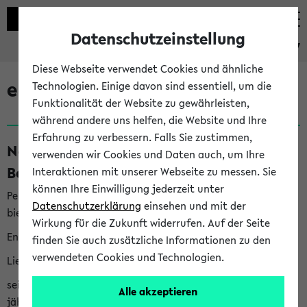
Datenschutzeinstellung
eKVV
Diese Webseite verwendet Cookies und ähnliche
eKVV News
Technologien. Einige davon sind essentiell, um die
Funktionalität der Website zu gewährleisten,
während andere uns helfen, die Website und Ihre
Erfahrung zu verbessern. Falls Sie zustimmen,
Nachhaltigkeitspreis 2026:
verwenden wir Cookies und Daten auch, um Ihre
Bewerbungsphase gestartet (06.08.26)
Interaktionen mit unserer Webseite zu messen. Sie
können Ihre Einwilligung jederzeit unter
Per E-Mail eingestellt von nachhaltigkeitsbuero@uni-
Datenschutzerklärung
einsehen und mit der
bielefeld.de an den Verteiler 'Alle Studierenden':
Wirkung für die Zukunft widerrufen. Auf der Seite
English version below
finden Sie auch zusätzliche Informationen zu den
verwendeten Cookies und Technologien.
Liebe Studierende,
seit 2023 verleiht das Rektorat der Universität Bielefeld
Alle akzeptieren
jährlich den Nachhaltigkeitspreis für Abschlussarbeiten. Sie