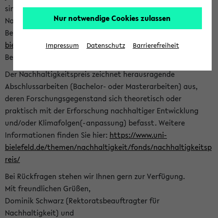
sind herzlich eingeladen sich mit Ihrer Abschlussarbeit beim
Nur notwendige Cookies zulassen
Nachhaltigkeitsbüro zu bewerben. Bitte nutzen Sie für Ihre
Bewerbung dieses Formular<
https://formulare.uni-
bielefeld.de/frontend-server/form/provide/913/
>. Die
Impressum
Datenschutz
Barrierefreiheit
Bewerbungsfrist endet am 30.09.2026.
Der Nachhaltigkeitspreis zeichnet herausragende
Abschlussarbeiten (Bachelor- oder Masterarbeiten) aus,
deren Forschungsgegenstand sich theoretisch oder
praktisch mit der Erforschung nachhaltiger Entwicklung
und/oder Klimafolgen(-anpassung) befasst. Weitere
Informationen finden Sie hier:
https://www.uni-
bielefeld.de/themen/nachhaltigkeit/fonds/nachhaltigkeitsp
reis/
Bei Rückfragen stehen wir Ihnen gern zur Verfügung.
Mit freundlichen Grüßen,
Dominik Schwarz (Rektoratsbeauftragter für
Nachhaltigkeit) und