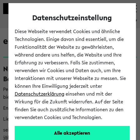
Datenschutzeinstellung
eKVV
Diese Webseite verwendet Cookies und ähnliche
eKVV News
Technologien. Einige davon sind essentiell, um die
Funktionalität der Website zu gewährleisten,
während andere uns helfen, die Website und Ihre
Erfahrung zu verbessern. Falls Sie zustimmen,
Nachhaltigkeitspreis 2026:
verwenden wir Cookies und Daten auch, um Ihre
Bewerbungsphase gestartet (06.08.26)
Interaktionen mit unserer Webseite zu messen. Sie
können Ihre Einwilligung jederzeit unter
Per E-Mail eingestellt von nachhaltigkeitsbuero@uni-
Datenschutzerklärung
einsehen und mit der
bielefeld.de an den Verteiler 'Alle Studierenden':
Wirkung für die Zukunft widerrufen. Auf der Seite
English version below
finden Sie auch zusätzliche Informationen zu den
verwendeten Cookies und Technologien.
Liebe Studierende,
seit 2023 verleiht das Rektorat der Universität Bielefeld
Alle akzeptieren
jährlich den Nachhaltigkeitspreis für Abschlussarbeiten. Sie