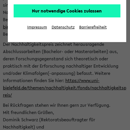
sind herzlich eingeladen sich mit Ihrer Abschlussarbeit beim
Nur notwendige Cookies zulassen
Nachhaltigkeitsbüro zu bewerben. Bitte nutzen Sie für Ihre
Bewerbung dieses Formular<
https://formulare.uni-
bielefeld.de/frontend-server/form/provide/913/
>. Die
Impressum
Datenschutz
Barrierefreiheit
Bewerbungsfrist endet am 30.09.2026.
Der Nachhaltigkeitspreis zeichnet herausragende
Abschlussarbeiten (Bachelor- oder Masterarbeiten) aus,
deren Forschungsgegenstand sich theoretisch oder
praktisch mit der Erforschung nachhaltiger Entwicklung
und/oder Klimafolgen(-anpassung) befasst. Weitere
Informationen finden Sie hier:
https://www.uni-
bielefeld.de/themen/nachhaltigkeit/fonds/nachhaltigkeitsp
reis/
Bei Rückfragen stehen wir Ihnen gern zur Verfügung.
Mit freundlichen Grüßen,
Dominik Schwarz (Rektoratsbeauftragter für
Nachhaltigkeit) und