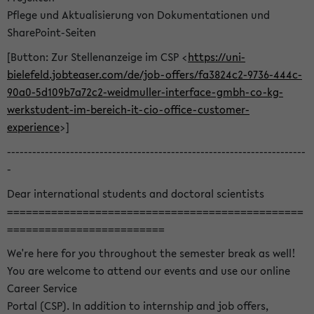
Pflege und Aktualisierung von Dokumentationen und
SharePoint-Seiten
[Button: Zur Stellenanzeige im CSP <
https://uni-
bielefeld.jobteaser.com/de/job-offers/fa3824c2-9736-444c-
90a0-5d109b7a72c2-weidmuller-interface-gmbh-co-kg-
werkstudent-im-bereich-it-cio-office-customer-
experience
>]
-----------------------------------------------------------------------
-
Dear international students and doctoral scientists
===============================================
=========================
We're here for you throughout the semester break as well!
You are welcome to attend our events and use our online
Career Service
Portal (CSP). In addition to internship and job offers,