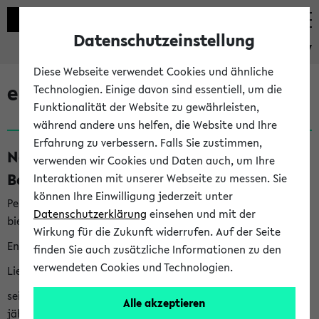
Datenschutzeinstellung
eKVV
Diese Webseite verwendet Cookies und ähnliche
eKVV News
Technologien. Einige davon sind essentiell, um die
Funktionalität der Website zu gewährleisten,
während andere uns helfen, die Website und Ihre
Erfahrung zu verbessern. Falls Sie zustimmen,
Nachhaltigkeitspreis 2026:
verwenden wir Cookies und Daten auch, um Ihre
Bewerbungsphase gestartet (06.08.26)
Interaktionen mit unserer Webseite zu messen. Sie
können Ihre Einwilligung jederzeit unter
Per E-Mail eingestellt von nachhaltigkeitsbuero@uni-
Datenschutzerklärung
einsehen und mit der
bielefeld.de an den Verteiler 'Alle Studierenden':
Wirkung für die Zukunft widerrufen. Auf der Seite
English version below
finden Sie auch zusätzliche Informationen zu den
verwendeten Cookies und Technologien.
Liebe Studierende,
seit 2023 verleiht das Rektorat der Universität Bielefeld
Alle akzeptieren
jährlich den Nachhaltigkeitspreis für Abschlussarbeiten. Sie