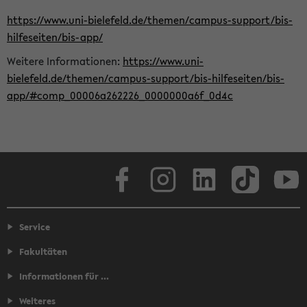
https://www.uni-bielefeld.de/themen/campus-support/bis-
hilfeseiten/bis-app/
Weitere Informationen:
https://www.uni-
bielefeld.de/themen/campus-support/bis-hilfeseiten/bis-
app/#comp_00006a262226_0000000a6f_0d4c
Facebook
Instagram
LinkedIn
TikTok
Youtube
Service
Fakultäten
Informationen für ...
Weiteres