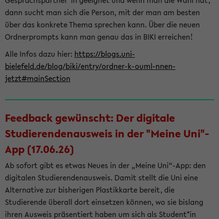
Gesprächspartner*in geeignet und wenn man die Wahl hat,
dann sucht man sich die Person, mit der man am besten
über das konkrete Thema sprechen kann. Über die neuen
Ordnerprompts kann man genau das in BIKI erreichen!
Alle Infos dazu hier:
https://blogs.uni-
bielefeld.de/blog/biki/entry/ordner-k-ouml-nnen-
jetzt#mainSection
Feedback gewünscht: Der digitale
Studierendenausweis in der "Meine Uni"-
App (17.06.26)
Ab sofort gibt es etwas Neues in der „Meine Uni“-App: den
digitalen Studierendenausweis. Damit stellt die Uni eine
Alternative zur bisherigen Plastikkarte bereit, die
Studierende überall dort einsetzen können, wo sie bislang
ihren Ausweis präsentiert haben um sich als Student*in