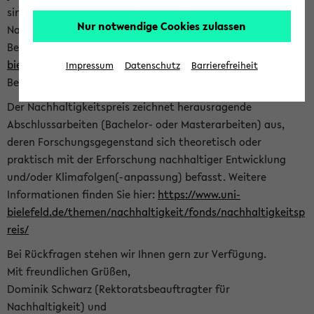
sind herzlich eingeladen sich mit Ihrer Abschlussarbeit beim
Nur notwendige Cookies zulassen
Nachhaltigkeitsbüro zu bewerben. Bitte nutzen Sie für Ihre
Bewerbung dieses Formular<
https://formulare.uni-
bielefeld.de/frontend-server/form/provide/913/
>. Die
Impressum
Datenschutz
Barrierefreiheit
Bewerbungsfrist endet am 30.09.2026.
Der Nachhaltigkeitspreis zeichnet herausragende
Abschlussarbeiten (Bachelor- oder Masterarbeiten) aus,
deren Forschungsgegenstand sich theoretisch oder
praktisch mit der Erforschung nachhaltiger Entwicklung
und/oder Klimafolgen(-anpassung) befasst. Weitere
Informationen finden Sie hier:
https://www.uni-
bielefeld.de/themen/nachhaltigkeit/fonds/nachhaltigkeitsp
reis/
Bei Rückfragen stehen wir Ihnen gern zur Verfügung.
Mit freundlichen Grüßen,
Dominik Schwarz (Rektoratsbeauftragter für
Nachhaltigkeit) und