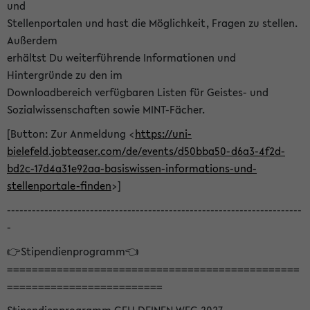
und
Stellenportalen und hast die Möglichkeit, Fragen zu stellen.
Außerdem
erhältst Du weiterführende Informationen und
Hintergründe zu den im
Downloadbereich verfügbaren Listen für Geistes- und
Sozialwissenschaften sowie MINT-Fächer.
[Button: Zur Anmeldung <
https://uni-
bielefeld.jobteaser.com/de/events/d50bba50-d6a3-4f2d-
bd2c-17d4a31e92aa-basiswissen-informations-und-
stellenportale-finden
>]
-----------------------------------------------------------------------
-
👉Stipendienprogramm👈
===============================================
=========================