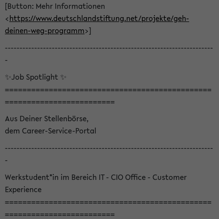
[Button: Mehr Informationen
<
https://www.deutschlandstiftung.net/projekte/geh-
deinen-weg-programm
>]
-----------------------------------------------------------------------
-
✨Job Spotlight ✨
===============================================
=========================
Aus Deiner Stellenbörse,
dem Career-Service-Portal
-----------------------------------------------------------------------
-
Werkstudent*in im Bereich IT - CIO Office - Customer
Experience
===============================================
=========================