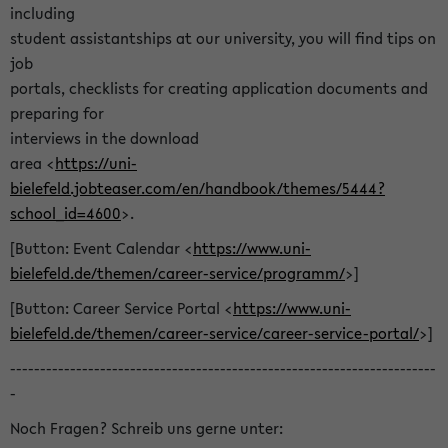
including
student assistantships at our university, you will find tips on
job
portals, checklists for creating application documents and
preparing for
interviews in the download
area <
https://uni-
bielefeld.jobteaser.com/en/handbook/themes/5444?
school_id=4600
>.
[Button: Event Calendar <
https://www.uni-
bielefeld.de/themen/career-service/programm/
>]
[Button: Career Service Portal <
https://www.uni-
bielefeld.de/themen/career-service/career-service-portal/
>]
-----------------------------------------------------------------------
-
Noch Fragen? Schreib uns gerne unter: