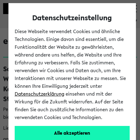
Datenschutzeinstellung
eKVV
Diese Webseite verwendet Cookies und ähnliche
eKVV News
Technologien. Einige davon sind essentiell, um die
Funktionalität der Website zu gewährleisten,
während andere uns helfen, die Website und Ihre
Erfahrung zu verbessern. Falls Sie zustimmen,
Save the Date: BI.teach am 25.11.2026:
verwenden wir Cookies und Daten auch, um Ihre
Was heißt Studieren heute?
Interaktionen mit unserer Webseite zu messen. Sie
können Ihre Einwilligung jederzeit unter
Kompetenzen für ein erfolgreiches
Datenschutzerklärung
einsehen und mit der
Studium (10.08.26)
Wirkung für die Zukunft widerrufen. Auf der Seite
Per E-Mail eingestellt von prorektorat.studium-lehre@uni-
finden Sie auch zusätzliche Informationen zu den
bielefeld.de an den Verteiler 'Alle Studierenden':
verwendeten Cookies und Technologien.
Liebe Studierende,
Alle akzeptieren
am Mittwoch, den 25. November 2026, findet der BI.teach