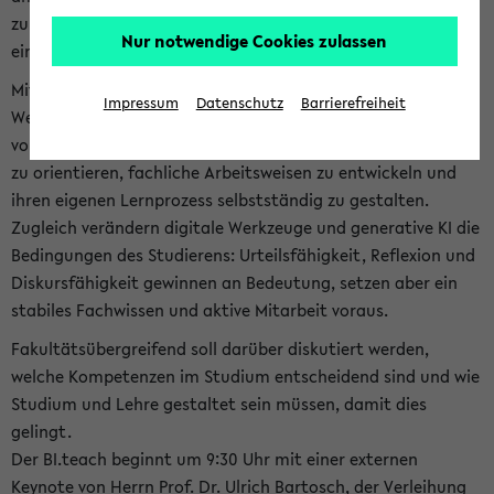
zum Thema: Was heißt Studieren heute? Kompetenzen für
Nur notwendige Cookies zulassen
ein erfolgreiches Studium statt.
Mit dem Beginn des Studiums stellen Sie als Studierende die
Impressum
Datenschutz
Barrierefreiheit
Weichen für einen erfolgreichen Karrierestart und stehen
vor der Aufgabe, sich in einem neuen und komplexen Umfeld
zu orientieren, fachliche Arbeitsweisen zu entwickeln und
ihren eigenen Lernprozess selbstständig zu gestalten.
Zugleich verändern digitale Werkzeuge und generative KI die
Bedingungen des Studierens: Urteilsfähigkeit, Reflexion und
Diskursfähigkeit gewinnen an Bedeutung, setzen aber ein
stabiles Fachwissen und aktive Mitarbeit voraus.
Fakultätsübergreifend soll darüber diskutiert werden,
welche Kompetenzen im Studium entscheidend sind und wie
Studium und Lehre gestaltet sein müssen, damit dies
gelingt.
Der BI.teach beginnt um 9:30 Uhr mit einer externen
Keynote von Herrn Prof. Dr. Ulrich Bartosch, der Verleihung