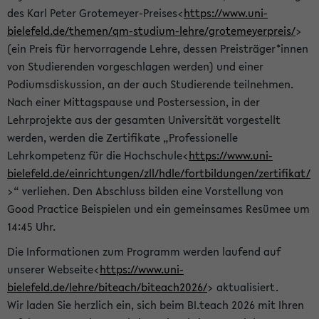
des Karl Peter Grotemeyer-Preises<
https://www.uni-
bielefeld.de/themen/qm-studium-lehre/grotemeyerpreis/
>
(ein Preis für hervorragende Lehre, dessen Preisträger*innen
von Studierenden vorgeschlagen werden) und einer
Podiumsdiskussion, an der auch Studierende teilnehmen.
Nach einer Mittagspause und Postersession, in der
Lehrprojekte aus der gesamten Universität vorgestellt
werden, werden die Zertifikate „Professionelle
Lehrkompetenz für die Hochschule<
https://www.uni-
bielefeld.de/einrichtungen/zll/hdle/fortbildungen/zertifikat/
>“ verliehen. Den Abschluss bilden eine Vorstellung von
Good Practice Beispielen und ein gemeinsames Resümee um
14:45 Uhr.
Die Informationen zum Programm werden laufend auf
unserer Webseite<
https://www.uni-
bielefeld.de/lehre/biteach/biteach2026/
> aktualisiert.
Wir laden Sie herzlich ein, sich beim BI.teach 2026 mit Ihren