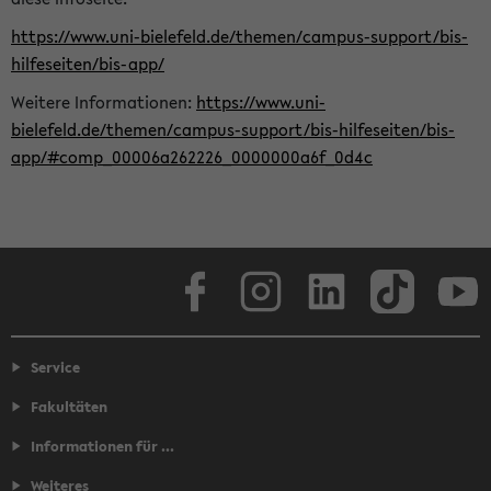
https://www.uni-bielefeld.de/themen/campus-support/bis-
hilfeseiten/bis-app/
Weitere Informationen:
https://www.uni-
bielefeld.de/themen/campus-support/bis-hilfeseiten/bis-
app/#comp_00006a262226_0000000a6f_0d4c
Facebook
Instagram
LinkedIn
TikTok
Youtube
Service
Fakultäten
Informationen für ...
Weiteres