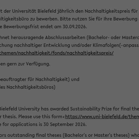
t der Universität Bielefeld jährlich den Nachhaltigkeitspreis für
tigkeitsbüro zu bewerben. Bitte nutzen Sie für Ihre Bewerbung
ie Bewerbungsfrist endet am 30.09.2026.
chnet herausragende Abschlussarbeiten (Bachelor- oder Master
schung nachhaltiger Entwicklung und/oder Klimafolgen(-anpassu
/themen/nachhaltigkeit/fonds/nachhaltigkeitspreis/
nen gern zur Verfügung.
eauftragter für Nachhaltigkeit) und
des Nachhaltigkeitsbüros)
ielefeld University has awarded Sustainability Prize for final the
r thesis. Please use this form<
https://www.uni-bielefeld.de/the
e for applications is 30 September 2026.
rs outstanding final theses (Bachelor's or Master's theses) whos