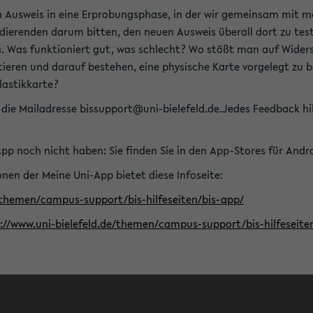
n Ausweis in eine Erprobungsphase, in der wir gemeinsam mit m
dierenden darum bitten, den neuen Ausweis überall dort zu test
n. Was funktioniert gut, was schlecht? Wo stößt man auf Widers
ptieren und darauf bestehen, eine physische Karte vorgelegt z
Plastikkarte?
die Mailadresse bissupport@uni-bielefeld.de.Jedes Feedback hil
-App noch nicht haben: Sie finden Sie in den App-Stores für And
nen der Meine Uni-App bietet diese Infoseite:
/themen/campus-support/bis-hilfeseiten/bis-app/
s://www.uni-bielefeld.de/themen/campus-support/bis-hilfese