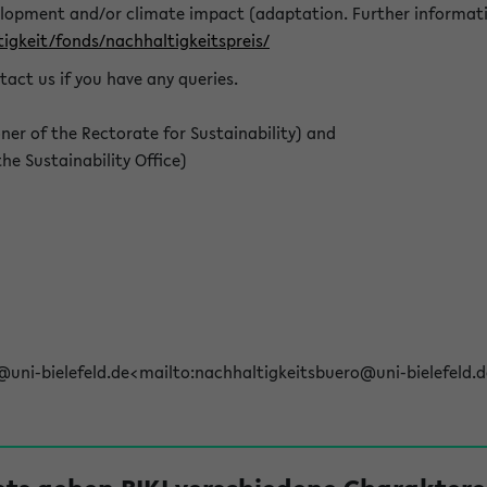
elopment and/or climate impact (adaptation. Further informat
igkeit/fonds/nachhaltigkeitspreis/
tact us if you have any queries.
r of the Rectorate for Sustainability) and
e Sustainability Office)
@uni-bielefeld.de<mailto:nachhaltigkeitsbuero@uni-bielefeld.