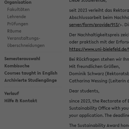
Liebe Studierende,
Organisation
Fakultäten
seit 2023 verleiht das Rektora
Lehrende
Abschlussarbeit beim Nachhal
Prüfungen
server/form/provide/913/
>. D
Räume
Der Nachhaltigkeitspreis zei
Veranstaltungs-
oder praktisch mit der Erfor
überschneidungen
https://www.uni-bielefeld.de
Semesterauswahl
Bei Rückfragen stehen wir Ih
Kombisuche
Mit freundlichen Grüßen,
Courses taught in English
Dominik Schwarz (Rektoratsb
Archivierte Studiengänge
Catharina Wessing (Leiterin 
Dear students,
Verlauf
Hilfe & Kontakt
since 2023, the Rectorate of B
Sustainability Office with you
your application. The deadlin
The Sustainability Award hono