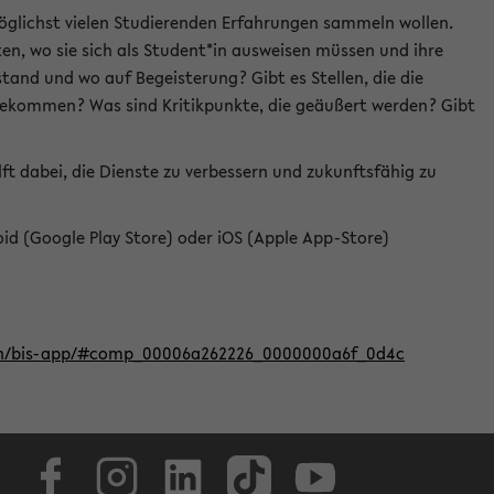
öglichst vielen Studierenden Erfahrungen sammeln wollen.
en, wo sie sich als Student*in ausweisen müssen und ihre
tand und wo auf Begeisterung? Gibt es Stellen, die die
u bekommen? Was sind Kritikpunkte, die geäußert werden? Gibt
ft dabei, die Dienste zu verbessern und zukunftsfähig zu
roid (Google Play Store) oder iOS (Apple App-Store)
iten/bis-app/#comp_00006a262226_0000000a6f_0d4c
Facebook
Instagram
LinkedIn
TikTok
Youtube