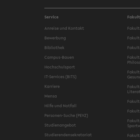
Service
Fakul
Anreise und Kontakt
Fakult
Bewerbung
Fakult
Bibliothek
Fakult
Campus-Bauen
Fakult
Philos
Hochschulsport
Fakult
IT-Services (BITS)
Gesun
Karriere
Fakult
Litera
Mensa
Fakult
Hilfe und Notfall
Fakult
Personen-Suche (PEVZ)
Fakult
Studienangebot
Sportw
Studierendensekretariat
Fakult