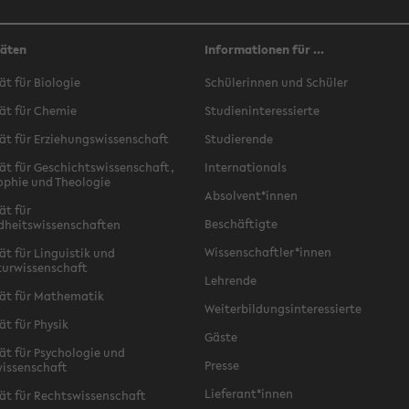
täten
Informationen für ...
ät für Biologie
Schülerinnen und Schüler
ät für Chemie
Studieninteressierte
ät für Erziehungswissenschaft
Studierende
ät für Geschichtswissenschaft,
Internationals
ophie und Theologie
Absolvent*innen
ät für
Beschäftigte
dheitswissenschaften
Wissenschaftler*innen
ät für Linguistik und
turwissenschaft
Lehrende
ät für Mathematik
Weiterbildungsinteressierte
ät für Physik
Gäste
ät für Psychologie und
Presse
issenschaft
Lieferant*innen
ät für Rechtswissenschaft