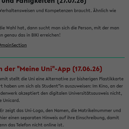
und Fähigkeiten (27.07.26)
e Verhaltensweisen und Kompetenzen braucht. Ähnlich wie
die Wahl hat, dann sucht man sich die Person, mit der man
genau das in BIKI erreichen!
t#mainSection
 der "Meine Uni"-App (17.06.26)
t stellt die Uni eine Alternative zur bisherigen Plastikkarte
ert haben um sich als Student*in auszuweisen: Im Kino, an der
ndenwerk akzeptiert den digitalen Universitätsausweis nicht,
e Unicard.
 Er zeigt das Uni-Logo, den Namen, die Matrikelnummer und
ier einen separaten Hinweis auf ihre Einschreibung, damit
nn das Telefon nicht online ist.