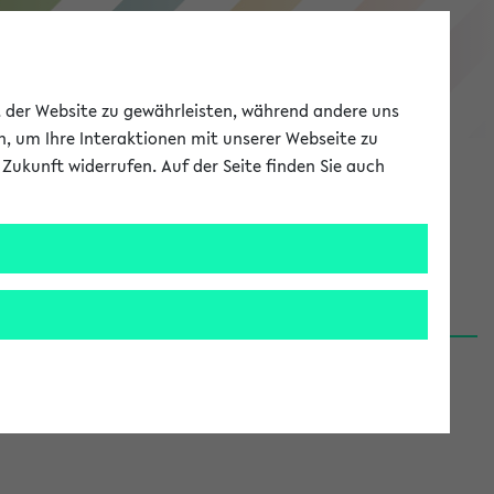
eKVV
ät der Website zu gewährleisten, während andere uns
h, um Ihre Interaktionen mit unserer Webseite zu
Zukunft widerrufen. Auf der Seite finden Sie auch
Meine Uni
EN
ANMELDEN
06.08.26)
renden':