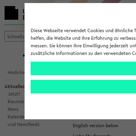
Diese Webseite verwendet Cookies und ähnliche Te
helfen, die Website und Ihre Erfahrung zu verbes
messen. Sie können Ihre Einwilligung jederzeit u
mein
Start
eKVV
zusätzliche Informationen zu den verwendeten C
Universität
Forschung
Studiengangsauswahl
eKVV News
Modulrecherche
Aktuelles
Jetzt!
Raumänderungen
Nachhaltigkeitspr
News
Per E-Mail eingestellt von na
Kalenderintegration
und Newsfeeds
English version below