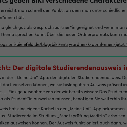
s geben BIKI verschiedene Charaktere 
t erreicht man schnell den Punkt, an dem man unterschiedlich
n*innen hält:
hema gleich gut als Gesprächspartner*in geeignet und wenn man 
 Thema sprechen kann. Über die neuen Ordnerprompts kann man 
logs.uni-bielefeld.de/blog/biki/entry/ordner-k-ouml-nnen-jetz
t: Der digitale Studierendenausweis in
 in der „Meine Uni“-App: den digitalen Studierendenausweis. Dami
ll dort einsetzen können, wo sie bislang ihren Ausweis präsenti
 ... Einzige Ausnahme von der wir bereits wissen: Das Studiere
sa als Student*in ausweisen müssen, benötigen Sie weiterhin Ihr
weis hat eine eigene Kachel in der „Meine Uni“-App bekommen.
tus. Studierende im Studium „Staatsprüfung Medizin“ erhalten h
liniken ausweisen können. Der Ausweis funktioniert auch dann, we