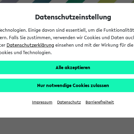
Datenschutzeinstellung
chnologien. Einige davon sind essentiell, um die Funktionalit
sern. Falls Sie zustimmen, verwenden wir Cookies und Daten auc
nter
Datenschutzerklärung
einsehen und mit der Wirkung für die 
ookies und Technologien.
Studium
Lehre
International
Alle akzeptieren
Nur notwendige Cookies zulassen
eis 2026: Bewerbungsphase gestartet (
Impressum
Datenschutz
Barrierefreiheit
chhaltigkeitsbuero@uni-bielefeld.de an den Verteiler 'Alle Studie