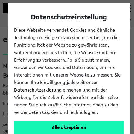
Datenschutzeinstellung
eKVV
Diese Webseite verwendet Cookies und ähnliche
eKVV News
Technologien. Einige davon sind essentiell, um die
Funktionalität der Website zu gewährleisten,
während andere uns helfen, die Website und Ihre
Erfahrung zu verbessern. Falls Sie zustimmen,
Nachhaltigkeitspreis 2026:
verwenden wir Cookies und Daten auch, um Ihre
Bewerbungsphase gestartet (06.08.26)
Interaktionen mit unserer Webseite zu messen. Sie
können Ihre Einwilligung jederzeit unter
Per E-Mail eingestellt von nachhaltigkeitsbuero@uni-
Datenschutzerklärung
einsehen und mit der
bielefeld.de an den Verteiler 'Alle Studierenden':
Wirkung für die Zukunft widerrufen. Auf der Seite
English version below
finden Sie auch zusätzliche Informationen zu den
verwendeten Cookies und Technologien.
Liebe Studierende,
seit 2023 verleiht das Rektorat der Universität Bielefeld
Alle akzeptieren
jährlich den Nachhaltigkeitspreis für Abschlussarbeiten. Sie