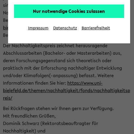
sind herzlich eingeladen sich mit Ihrer Abschlussarbeit beim
Nur notwendige Cookies zulassen
Nachhaltigkeitsbüro zu bewerben. Bitte nutzen Sie für Ihre
Bewerbung dieses Formular<
https://formulare.uni-
bielefeld.de/frontend-server/form/provide/913/
>. Die
Impressum
Datenschutz
Barrierefreiheit
Bewerbungsfrist endet am 30.09.2026.
Der Nachhaltigkeitspreis zeichnet herausragende
Abschlussarbeiten (Bachelor- oder Masterarbeiten) aus,
deren Forschungsgegenstand sich theoretisch oder
praktisch mit der Erforschung nachhaltiger Entwicklung
und/oder Klimafolgen(-anpassung) befasst. Weitere
Informationen finden Sie hier:
https://www.uni-
bielefeld.de/themen/nachhaltigkeit/fonds/nachhaltigkeitsp
reis/
Bei Rückfragen stehen wir Ihnen gern zur Verfügung.
Mit freundlichen Grüßen,
Dominik Schwarz (Rektoratsbeauftragter für
Nachhaltigkeit) und