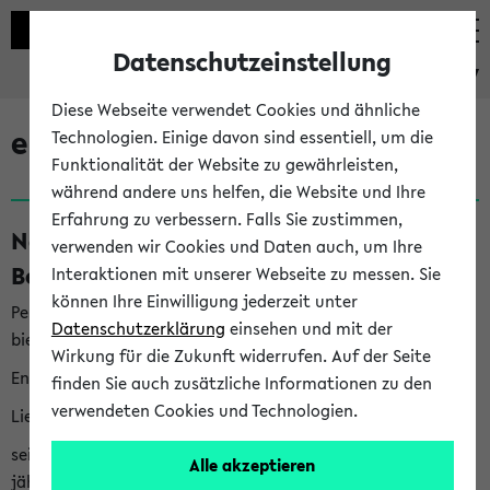
Datenschutzeinstellung
eKVV
Diese Webseite verwendet Cookies und ähnliche
eKVV News
Technologien. Einige davon sind essentiell, um die
Funktionalität der Website zu gewährleisten,
während andere uns helfen, die Website und Ihre
Erfahrung zu verbessern. Falls Sie zustimmen,
Nachhaltigkeitspreis 2026:
verwenden wir Cookies und Daten auch, um Ihre
Bewerbungsphase gestartet (06.08.26)
Interaktionen mit unserer Webseite zu messen. Sie
können Ihre Einwilligung jederzeit unter
Per E-Mail eingestellt von nachhaltigkeitsbuero@uni-
Datenschutzerklärung
einsehen und mit der
bielefeld.de an den Verteiler 'Alle Studierenden':
Wirkung für die Zukunft widerrufen. Auf der Seite
English version below
finden Sie auch zusätzliche Informationen zu den
verwendeten Cookies und Technologien.
Liebe Studierende,
seit 2023 verleiht das Rektorat der Universität Bielefeld
Alle akzeptieren
jährlich den Nachhaltigkeitspreis für Abschlussarbeiten. Sie