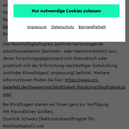
sind herzlich eingeladen sich mit Ihrer Abschlussarbeit beim
Nur notwendige Cookies zulassen
Nachhaltigkeitsbüro zu bewerben. Bitte nutzen Sie für Ihre
Bewerbung dieses Formular<
https://formulare.uni-
bielefeld.de/frontend-server/form/provide/913/
>. Die
Impressum
Datenschutz
Barrierefreiheit
Bewerbungsfrist endet am 30.09.2026.
Der Nachhaltigkeitspreis zeichnet herausragende
Abschlussarbeiten (Bachelor- oder Masterarbeiten) aus,
deren Forschungsgegenstand sich theoretisch oder
praktisch mit der Erforschung nachhaltiger Entwicklung
und/oder Klimafolgen(-anpassung) befasst. Weitere
Informationen finden Sie hier:
https://www.uni-
bielefeld.de/themen/nachhaltigkeit/fonds/nachhaltigkeitsp
reis/
Bei Rückfragen stehen wir Ihnen gern zur Verfügung.
Mit freundlichen Grüßen,
Dominik Schwarz (Rektoratsbeauftragter für
Nachhaltigkeit) und