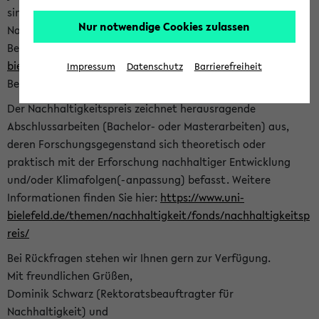
sind herzlich eingeladen sich mit Ihrer Abschlussarbeit beim
Nur notwendige Cookies zulassen
Nachhaltigkeitsbüro zu bewerben. Bitte nutzen Sie für Ihre
Bewerbung dieses Formular<
https://formulare.uni-
bielefeld.de/frontend-server/form/provide/913/
>. Die
Impressum
Datenschutz
Barrierefreiheit
Bewerbungsfrist endet am 30.09.2026.
Der Nachhaltigkeitspreis zeichnet herausragende
Abschlussarbeiten (Bachelor- oder Masterarbeiten) aus,
deren Forschungsgegenstand sich theoretisch oder
praktisch mit der Erforschung nachhaltiger Entwicklung
und/oder Klimafolgen(-anpassung) befasst. Weitere
Informationen finden Sie hier:
https://www.uni-
bielefeld.de/themen/nachhaltigkeit/fonds/nachhaltigkeitsp
reis/
Bei Rückfragen stehen wir Ihnen gern zur Verfügung.
Mit freundlichen Grüßen,
Dominik Schwarz (Rektoratsbeauftragter für
Nachhaltigkeit) und