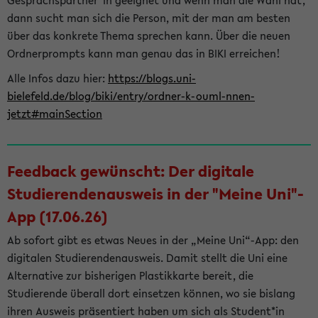
Gesprächspartner*in geeignet und wenn man die Wahl hat,
dann sucht man sich die Person, mit der man am besten
über das konkrete Thema sprechen kann. Über die neuen
Ordnerprompts kann man genau das in BIKI erreichen!
Alle Infos dazu hier:
https://blogs.uni-
bielefeld.de/blog/biki/entry/ordner-k-ouml-nnen-
jetzt#mainSection
Feedback gewünscht: Der digitale
Studierendenausweis in der "Meine Uni"-
App (17.06.26)
Ab sofort gibt es etwas Neues in der „Meine Uni“-App: den
digitalen Studierendenausweis. Damit stellt die Uni eine
Alternative zur bisherigen Plastikkarte bereit, die
Studierende überall dort einsetzen können, wo sie bislang
ihren Ausweis präsentiert haben um sich als Student*in