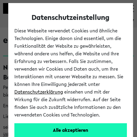
Datenschutzeinstellung
eKVV
Diese Webseite verwendet Cookies und ähnliche
eKVV News
Technologien. Einige davon sind essentiell, um die
Funktionalität der Website zu gewährleisten,
während andere uns helfen, die Website und Ihre
Erfahrung zu verbessern. Falls Sie zustimmen,
Nachhaltigkeitspreis 2026:
verwenden wir Cookies und Daten auch, um Ihre
Bewerbungsphase gestartet (06.08.26)
Interaktionen mit unserer Webseite zu messen. Sie
können Ihre Einwilligung jederzeit unter
Per E-Mail eingestellt von nachhaltigkeitsbuero@uni-
Datenschutzerklärung
einsehen und mit der
bielefeld.de an den Verteiler 'Alle Studierenden':
Wirkung für die Zukunft widerrufen. Auf der Seite
English version below
finden Sie auch zusätzliche Informationen zu den
verwendeten Cookies und Technologien.
Liebe Studierende,
seit 2023 verleiht das Rektorat der Universität Bielefeld
Alle akzeptieren
jährlich den Nachhaltigkeitspreis für Abschlussarbeiten. Sie