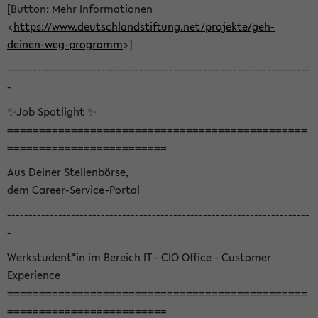
[Button: Mehr Informationen
<
https://www.deutschlandstiftung.net/projekte/geh-
deinen-weg-programm
>]
-----------------------------------------------------------------------
-
✨Job Spotlight ✨
===============================================
=========================
Aus Deiner Stellenbörse,
dem Career-Service-Portal
-----------------------------------------------------------------------
-
Werkstudent*in im Bereich IT - CIO Office - Customer
Experience
===============================================
=========================