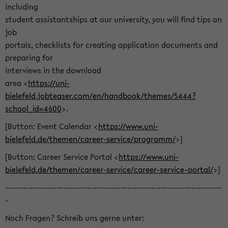
including
student assistantships at our university, you will find tips on
job
portals, checklists for creating application documents and
preparing for
interviews in the download
area <
https://uni-
bielefeld.jobteaser.com/en/handbook/themes/5444?
school_id=4600
>.
[Button: Event Calendar <
https://www.uni-
bielefeld.de/themen/career-service/programm/
>]
[Button: Career Service Portal <
https://www.uni-
bielefeld.de/themen/career-service/career-service-portal/
>]
-----------------------------------------------------------------------
-
Noch Fragen? Schreib uns gerne unter: