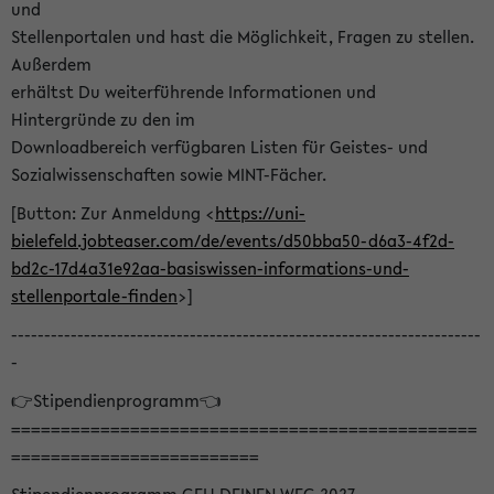
und
Stellenportalen und hast die Möglichkeit, Fragen zu stellen.
Außerdem
erhältst Du weiterführende Informationen und
Hintergründe zu den im
Downloadbereich verfügbaren Listen für Geistes- und
Sozialwissenschaften sowie MINT-Fächer.
[Button: Zur Anmeldung <
https://uni-
bielefeld.jobteaser.com/de/events/d50bba50-d6a3-4f2d-
bd2c-17d4a31e92aa-basiswissen-informations-und-
stellenportale-finden
>]
-----------------------------------------------------------------------
-
👉Stipendienprogramm👈
===============================================
=========================