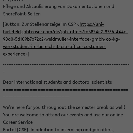
Pflege und Aktualisierung von Dokumentationen und
SharePoint-Seiten
[Button: Zur Stellenanzeige im CSP <
https://uni-
bielefeld.jobteaser.com/de/job-offers/fa3824c2-9736-444c-
90a0-5d109b7a72c2-weidmuller-interface-gmbh-co-kg-
werkstudent-im-bereich-it-cio-office-customer-
experience
>]
-----------------------------------------------------------------------
-
Dear international students and doctoral scientists
===============================================
=========================
We're here for you throughout the semester break as well!
You are welcome to attend our events and use our online
Career Service
Portal (CSP). In addition to internship and job offers,