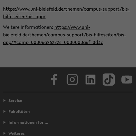
https://www.uni-bielefeld.de/themen/campus-support/bis-
hilfeseiten/bis-app/
Weitere Informationen:
https://www.uni-
bielefeld.de/themen/campus-support/bis-hilfeseiten/bis-
app/#comp_00006a262226_0000000a6f_0d4c
Facebook
Instagram
LinkedIn
TikTok
Youtube
Service
Fakultäten
Informationen für ...
Weiteres