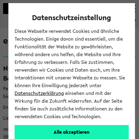
Datenschutzeinstellung
eKVV
Diese Webseite verwendet Cookies und ähnliche
eKVV News
Technologien. Einige davon sind essentiell, um die
Funktionalität der Website zu gewährleisten,
während andere uns helfen, die Website und Ihre
Erfahrung zu verbessern. Falls Sie zustimmen,
Nachhaltigkeitspreis 2026:
verwenden wir Cookies und Daten auch, um Ihre
Bewerbungsphase gestartet (06.08.26)
Interaktionen mit unserer Webseite zu messen. Sie
können Ihre Einwilligung jederzeit unter
Per E-Mail eingestellt von nachhaltigkeitsbuero@uni-
Datenschutzerklärung
einsehen und mit der
bielefeld.de an den Verteiler 'Alle Studierenden':
Wirkung für die Zukunft widerrufen. Auf der Seite
English version below
finden Sie auch zusätzliche Informationen zu den
verwendeten Cookies und Technologien.
Liebe Studierende,
seit 2023 verleiht das Rektorat der Universität Bielefeld
Alle akzeptieren
jährlich den Nachhaltigkeitspreis für Abschlussarbeiten. Sie