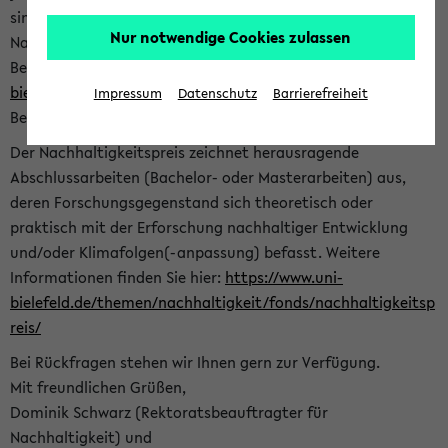
sind herzlich eingeladen sich mit Ihrer Abschlussarbeit beim
Nur notwendige Cookies zulassen
Nachhaltigkeitsbüro zu bewerben. Bitte nutzen Sie für Ihre
Bewerbung dieses Formular<
https://formulare.uni-
bielefeld.de/frontend-server/form/provide/913/
>. Die
Impressum
Datenschutz
Barrierefreiheit
Bewerbungsfrist endet am 30.09.2026.
Der Nachhaltigkeitspreis zeichnet herausragende
Abschlussarbeiten (Bachelor- oder Masterarbeiten) aus,
deren Forschungsgegenstand sich theoretisch oder
praktisch mit der Erforschung nachhaltiger Entwicklung
und/oder Klimafolgen(-anpassung) befasst. Weitere
Informationen finden Sie hier:
https://www.uni-
bielefeld.de/themen/nachhaltigkeit/fonds/nachhaltigkeitsp
reis/
Bei Rückfragen stehen wir Ihnen gern zur Verfügung.
Mit freundlichen Grüßen,
Dominik Schwarz (Rektoratsbeauftragter für
Nachhaltigkeit) und