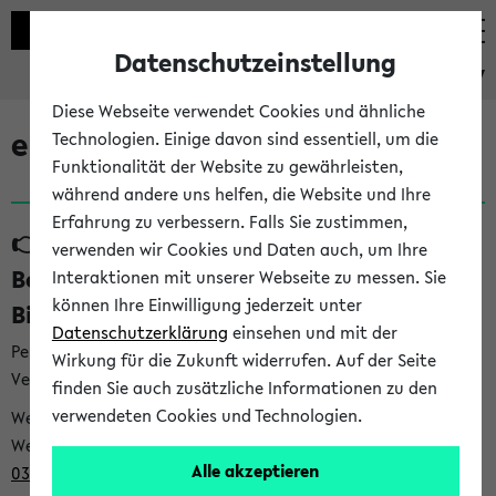
Datenschutzeinstellung
eKVV
Diese Webseite verwendet Cookies und ähnliche
eKVV News
Technologien. Einige davon sind essentiell, um die
Funktionalität der Website zu gewährleisten,
während andere uns helfen, die Website und Ihre
Erfahrung zu verbessern. Falls Sie zustimmen,
👉 Neue Angebote zur
verwenden wir Cookies und Daten auch, um Ihre
Berufsorientierung an der Universität
Interaktionen mit unserer Webseite zu messen. Sie
können Ihre Einwilligung jederzeit unter
Bielefeld (31.07.26)
Datenschutzerklärung
einsehen und mit der
Per E-Mail eingestellt von career@uni-bielefeld.de an den
Wirkung für die Zukunft widerrufen. Auf der Seite
Verteiler 'Alle Studierenden':
finden Sie auch zusätzliche Informationen zu den
verwendeten Cookies und Technologien.
Webansicht /
Webview <
https://t9be21bfb.emailsys1a.net/mailing/203/932
Alle akzeptieren
0396/1007481/2/5c029be88e/index.html
>