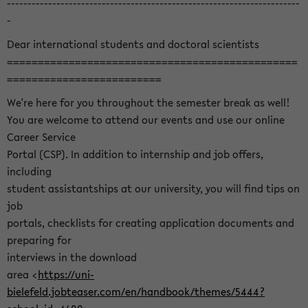
-----------------------------------------------------------------------
-
Dear international students and doctoral scientists
===============================================
=========================
We're here for you throughout the semester break as well!
You are welcome to attend our events and use our online
Career Service
Portal (CSP). In addition to internship and job offers,
including
student assistantships at our university, you will find tips on
job
portals, checklists for creating application documents and
preparing for
interviews in the download
area <
https://uni-
bielefeld.jobteaser.com/en/handbook/themes/5444?