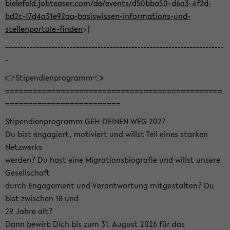
bielefeld.jobteaser.com/de/events/d50bba50-d6a3-4f2d-
bd2c-17d4a31e92aa-basiswissen-informations-und-
stellenportale-finden
>]
-----------------------------------------------------------------------
-
👉Stipendienprogramm👈
===============================================
=========================
Stipendienprogramm GEH DEINEN WEG 2027
Du bist engagiert, motiviert und willst Teil eines starken
Netzwerks
werden? Du hast eine Migrationsbiografie und willst unsere
Gesellschaft
durch Engagement und Verantwortung mitgestalten? Du
bist zwischen 18 und
29 Jahre alt?
Dann bewirb Dich bis zum 31. August 2026 für das