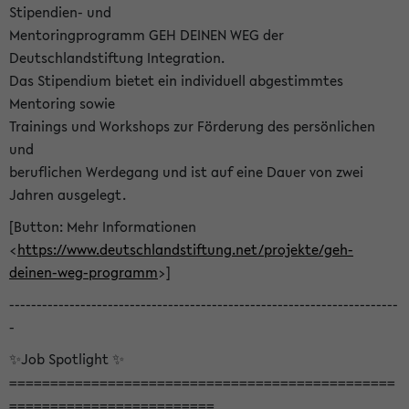
Stipendien- und
Mentoringprogramm GEH DEINEN WEG der
Deutschlandstiftung Integration.
Das Stipendium bietet ein individuell abgestimmtes
Mentoring sowie
Trainings und Workshops zur Förderung des persönlichen
und
beruflichen Werdegang und ist auf eine Dauer von zwei
Jahren ausgelegt.
[Button: Mehr Informationen
<
https://www.deutschlandstiftung.net/projekte/geh-
deinen-weg-programm
>]
-----------------------------------------------------------------------
-
✨Job Spotlight ✨
===============================================
=========================