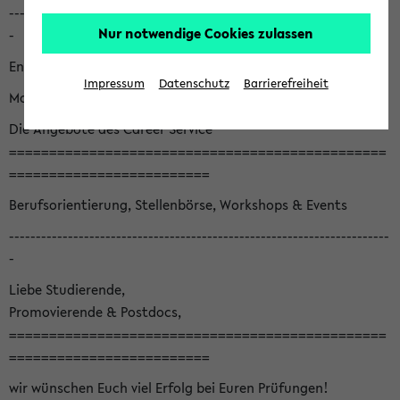
-----------------------------------------------------------------------
Nur notwendige Cookies zulassen
-
English version below
Impressum
Datenschutz
Barrierefreiheit
Monatsnewsletter August '26
Die Angebote des Career Service
===============================================
=========================
Berufsorientierung, Stellenbörse, Workshops & Events
-----------------------------------------------------------------------
-
Liebe Studierende,
Promovierende & Postdocs,
===============================================
=========================
wir wünschen Euch viel Erfolg bei Euren Prüfungen!