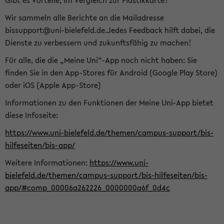
Gibt es Vorteile, im Vergleich zur Plastikkarte?
Wir sammeln alle Berichte an die Mailadresse
bissupport@uni-bielefeld.de.Jedes Feedback hilft dabei, die
Dienste zu verbessern und zukunftsfähig zu machen!
Für alle, die die „Meine Uni“-App noch nicht haben: Sie
finden Sie in den App-Stores für Android (Google Play Store)
oder iOS (Apple App-Store)
Informationen zu den Funktionen der Meine Uni-App bietet
diese Infoseite:
https://www.uni-bielefeld.de/themen/campus-support/bis-
hilfeseiten/bis-app/
Weitere Informationen:
https://www.uni-
bielefeld.de/themen/campus-support/bis-hilfeseiten/bis-
app/#comp_00006a262226_0000000a6f_0d4c