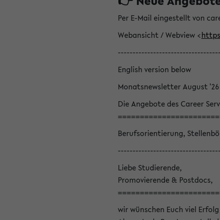
👉 Neue Angebote z
Per E-Mail eingestellt von car
Webansicht / Webview <
https
----------------------------------
English version below
Monatsnewsletter August '26
Die Angebote des Career Serv
=======================
Berufsorientierung, Stellenb
----------------------------------
Liebe Studierende,
Promovierende & Postdocs,
=======================
wir wünschen Euch viel Erfolg