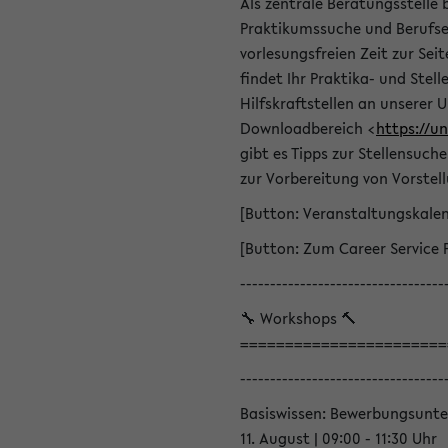
Als zentrale Beratungsstelle 
Praktikumssuche und Berufsei
vorlesungsfreien Zeit zur Seit
findet Ihr Praktika- und Ste
Hilfskraftstellen an unserer U
Downloadbereich <
https://u
gibt es Tipps zur Stellensuc
zur Vorbereitung von Vorstel
[Button: Veranstaltungskale
[Button: Zum Career Service 
----------------------------------
🔧 Workshops 🔨
=======================
----------------------------------
Basiswissen: Bewerbungsunte
11. August | 09:00 - 11:30 Uhr