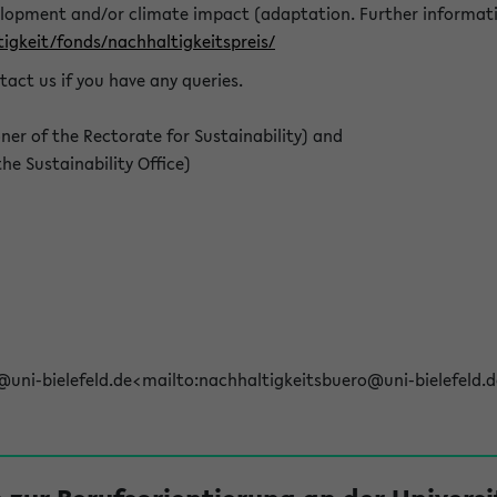
elopment and/or climate impact (adaptation. Further informat
igkeit/fonds/nachhaltigkeitspreis/
tact us if you have any queries.
r of the Rectorate for Sustainability) and
e Sustainability Office)
@uni-bielefeld.de<mailto:nachhaltigkeitsbuero@uni-bielefeld.