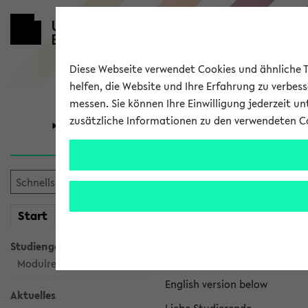
Diese Webseite verwendet Cookies und ähnliche Te
helfen, die Website und Ihre Erfahrung zu verbes
messen. Sie können Ihre Einwilligung jederzeit u
zusätzliche Informationen zu den verwendeten C
Universität
Forschung
eKVV News
mein
Start
eKVV
Nachhaltigkeitspr
Studiengangsauswahl
Per E-Mail eingestellt von na
Modulrecherche
English version below
Aktuelles