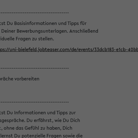
--------------------------------------
ltst Du Basisinformationen und Tipps für
 Deiner Bewerbungsunterlagen. Anschließend
iduelle Fragen zu stellen.
ps://uni-bielefeld.jobteaser.com/de/events/33dcb183-e1cb-40
--------------------------------------
präche vorbereiten
--------------------------------------
ltst Du Informationen und Tipps zur
sgespräche. Du erfährst, wie Du Dich
, ohne das Gefühl zu haben, Dich
ernst Du potenzielle Fragen sowie die