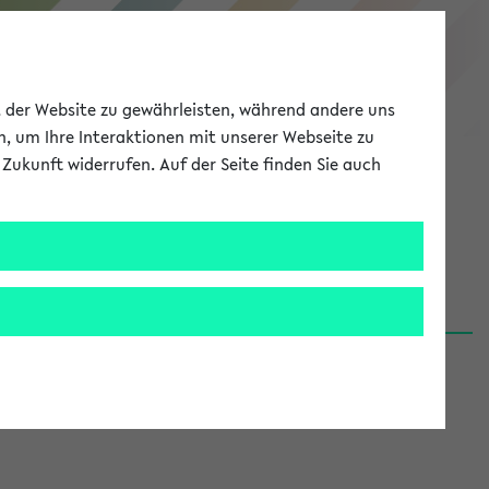
eKVV
ät der Website zu gewährleisten, während andere uns
h, um Ihre Interaktionen mit unserer Webseite zu
Zukunft widerrufen. Auf der Seite finden Sie auch
Meine Uni
EN
ANMELDEN
06.08.26)
renden':