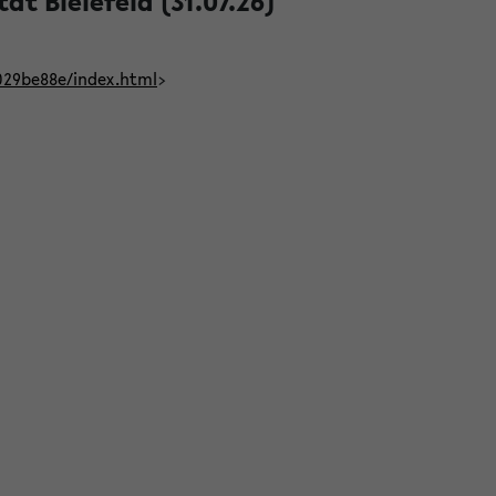
t Bielefeld (31.07.26)
029be88e/index.html
>