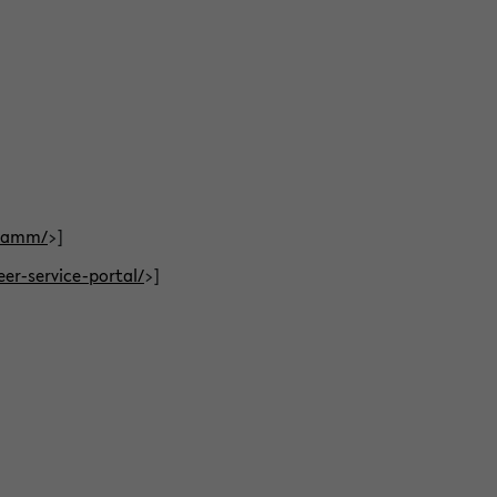
gramm/
>]
eer-service-portal/
>]