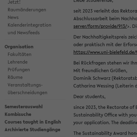
Liebe Studierende,
Jetzt!
Raumänderungen
seit 2023 verleiht das Rektora
News
Abschlussarbeit beim Nachhal
Kalenderintegration
server/form/provide/913/
>. D
und Newsfeeds
Der Nachhaltigkeitspreis zei
oder praktisch mit der Erfor
Organisation
https://www.uni-bielefeld.de
Fakultäten
Lehrende
Bei Rückfragen stehen wir Ih
Prüfungen
Mit freundlichen Grüßen,
Räume
Dominik Schwarz (Rektoratsb
Veranstaltungs-
Catharina Wessing (Leiterin 
überschneidungen
Dear students,
Semesterauswahl
since 2023, the Rectorate of B
Kombisuche
Sustainability Office with you
Courses taught in English
your application. The deadlin
Archivierte Studiengänge
The Sustainability Award hono