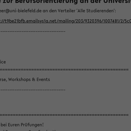
ur Berufsorientierung an der Universitä
eer@uni-bielefeld.de an den Verteiler 'Alle Studierenden':
://t9be21bfb.emailsys1a.net/mailing/203/9320396/1007481/2/5c
--------------------------------------
ice
=================================================
örse, Workshops & Events
--------------------------------------
=================================================
 bei Euren Prüfungen!