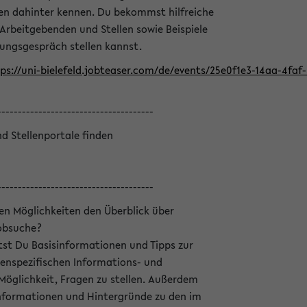
en dahinter kennen. Du bekommst hilfreiche
 Arbeitgebenden und Stellen sowie Beispiele
lungsgespräch stellen kannst.
ps://uni-bielefeld.jobteaser.com/de/events/25e0f1e3-14aa-4fa
--------------------------------------
nd Stellenportale finden
--------------------------------------
hen Möglichkeiten den Überblick über
Jobsuche?
ltst Du Basisinformationen und Tipps zur
enspezifischen Informations- und
 Möglichkeit, Fragen zu stellen. Außerdem
Informationen und Hintergründe zu den im