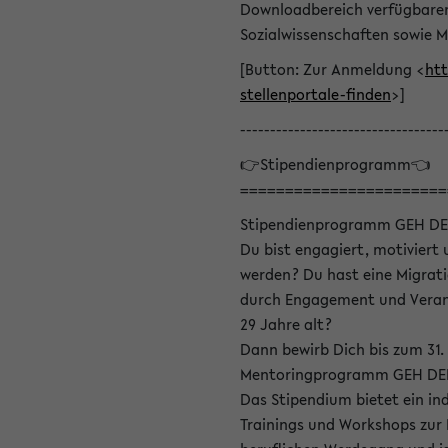
Downloadbereich verfügbaren 
Sozialwissenschaften sowie M
[Button: Zur Anmeldung <
htt
stellenportale-finden
>]
----------------------------------
👉Stipendienprogramm👈
=======================
Stipendienprogramm GEH DE
Du bist engagiert, motiviert u
werden? Du hast eine Migrati
durch Engagement und Verant
29 Jahre alt?
Dann bewirb Dich bis zum 31.
Mentoringprogramm GEH DEIN
Das Stipendium bietet ein in
Trainings und Workshops zur