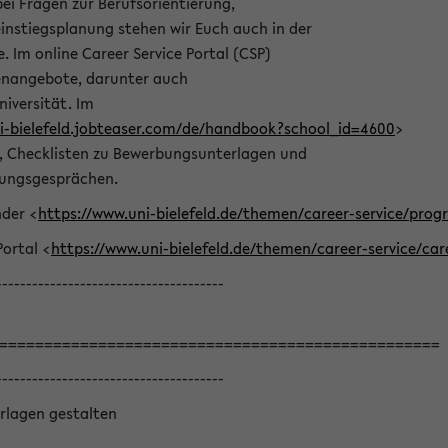
bei Fragen zur Berufsorientierung,
nstiegsplanung stehen wir Euch auch in der
e. Im online Career Service Portal (CSP)
llenangebote, darunter auch
niversität. Im
ni-bielefeld.jobteaser.com/de/handbook?school_id=4600
>
he, Checklisten zu Bewerbungsunterlagen und
lungsgesprächen.
nder <
https://www.uni-bielefeld.de/themen/career-service/pro
Portal <
https://www.uni-bielefeld.de/themen/career-service/car
--------------------------------------
=================================================
--------------------------------------
rlagen gestalten