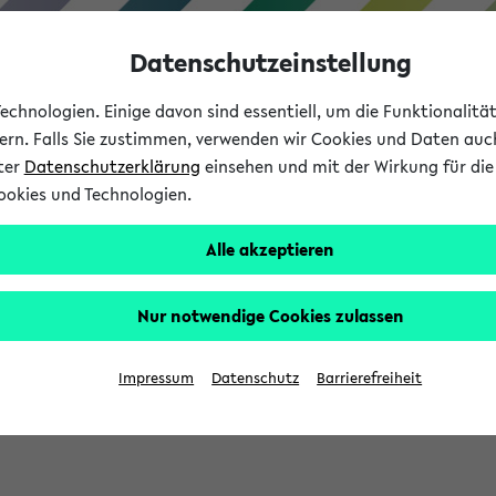
Datenschutzeinstellung
chnologien. Einige davon sind essentiell, um die Funktionalit
sern. Falls Sie zustimmen, verwenden wir Cookies und Daten auc
nter
Datenschutzerklärung
einsehen und mit der Wirkung für die 
ookies und Technologien.
Studium
Lehre
International
Alle akzeptieren
Nur notwendige Cookies zulassen
eis 2026: Bewerbungsphase gestartet (
Impressum
Datenschutz
Barrierefreiheit
chhaltigkeitsbuero@uni-bielefeld.de an den Verteiler 'Alle Studie