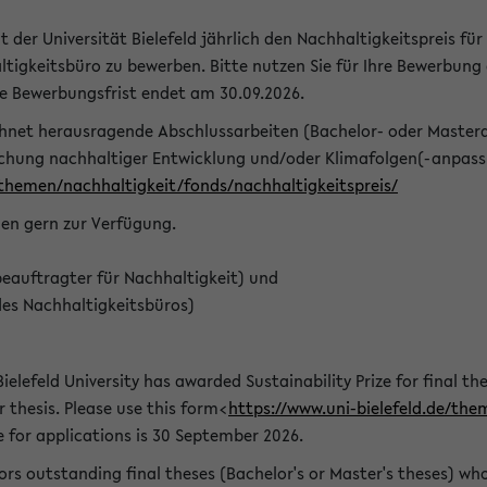
t der Universität Bielefeld jährlich den Nachhaltigkeitspreis für
tigkeitsbüro zu bewerben. Bitte nutzen Sie für Ihre Bewerbung
ie Bewerbungsfrist endet am 30.09.2026.
chnet herausragende Abschlussarbeiten (Bachelor- oder Master
schung nachhaltiger Entwicklung und/oder Klimafolgen(-anpassu
/themen/nachhaltigkeit/fonds/nachhaltigkeitspreis/
nen gern zur Verfügung.
eauftragter für Nachhaltigkeit) und
des Nachhaltigkeitsbüros)
ielefeld University has awarded Sustainability Prize for final the
r thesis. Please use this form<
https://www.uni-bielefeld.de/the
e for applications is 30 September 2026.
rs outstanding final theses (Bachelor's or Master's theses) whos