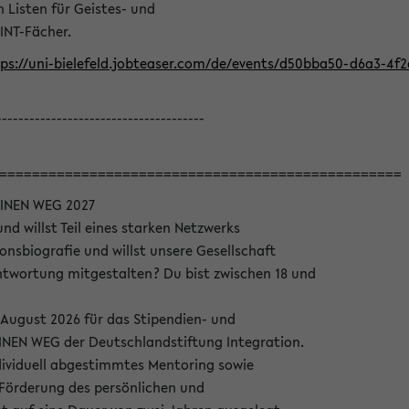
Listen für Geistes- und
INT-Fächer.
ps://uni-bielefeld.jobteaser.com/de/events/d50bba50-d6a3-4f
--------------------------------------
=================================================
INEN WEG 2027
nd willst Teil eines starken Netzwerks
onsbiografie und willst unsere Gesellschaft
wortung mitgestalten? Du bist zwischen 18 und
 August 2026 für das Stipendien- und
EN WEG der Deutschlandstiftung Integration.
dividuell abgestimmtes Mentoring sowie
 Förderung des persönlichen und