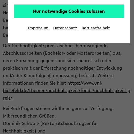
sind herzlich eingeladen sich mit Ihrer Abschlussarbeit beim
Nur notwendige Cookies zulassen
Nachhaltigkeitsbüro zu bewerben. Bitte nutzen Sie für Ihre
Bewerbung dieses Formular<
https://formulare.uni-
bielefeld.de/frontend-server/form/provide/913/
>. Die
Impressum
Datenschutz
Barrierefreiheit
Bewerbungsfrist endet am 30.09.2026.
Der Nachhaltigkeitspreis zeichnet herausragende
Abschlussarbeiten (Bachelor- oder Masterarbeiten) aus,
deren Forschungsgegenstand sich theoretisch oder
praktisch mit der Erforschung nachhaltiger Entwicklung
und/oder Klimafolgen(-anpassung) befasst. Weitere
Informationen finden Sie hier:
https://www.uni-
bielefeld.de/themen/nachhaltigkeit/fonds/nachhaltigkeitsp
reis/
Bei Rückfragen stehen wir Ihnen gern zur Verfügung.
Mit freundlichen Grüßen,
Dominik Schwarz (Rektoratsbeauftragter für
Nachhaltigkeit) und