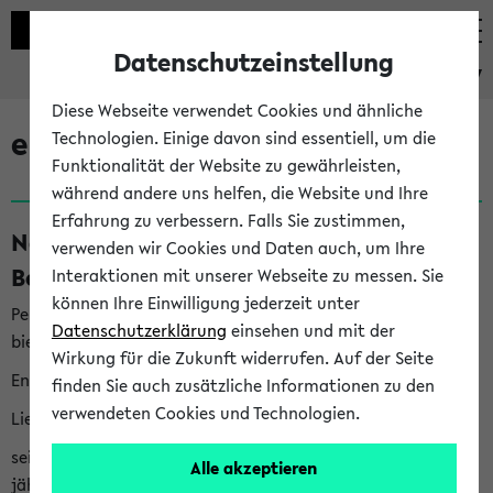
Datenschutzeinstellung
eKVV
Diese Webseite verwendet Cookies und ähnliche
eKVV News
Technologien. Einige davon sind essentiell, um die
Funktionalität der Website zu gewährleisten,
während andere uns helfen, die Website und Ihre
Erfahrung zu verbessern. Falls Sie zustimmen,
Nachhaltigkeitspreis 2026:
verwenden wir Cookies und Daten auch, um Ihre
Bewerbungsphase gestartet (06.08.26)
Interaktionen mit unserer Webseite zu messen. Sie
können Ihre Einwilligung jederzeit unter
Per E-Mail eingestellt von nachhaltigkeitsbuero@uni-
Datenschutzerklärung
einsehen und mit der
bielefeld.de an den Verteiler 'Alle Studierenden':
Wirkung für die Zukunft widerrufen. Auf der Seite
English version below
finden Sie auch zusätzliche Informationen zu den
verwendeten Cookies und Technologien.
Liebe Studierende,
seit 2023 verleiht das Rektorat der Universität Bielefeld
Alle akzeptieren
jährlich den Nachhaltigkeitspreis für Abschlussarbeiten. Sie