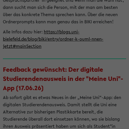
Gesprächspartner*in geeignet und wenn man die Wahl hat,
dann sucht man sich die Person, mit der man am besten
über das konkrete Thema sprechen kann. Über die neuen
Ordnerprompts kann man genau das in BIKI erreichen!
Alle Infos dazu hier:
https://blogs.uni-
bielefeld.de/blog/biki/entry/ordner-k-ouml-nnen-
jetzt#mainSection
Feedback gewünscht: Der digitale
Studierendenausweis in der "Meine Uni"-
App (17.06.26)
Ab sofort gibt es etwas Neues in der „Meine Uni“-App: den
digitalen Studierendenausweis. Damit stellt die Uni eine
Alternative zur bisherigen Plastikkarte bereit, die
Studierende überall dort einsetzen können, wo sie bislang
ihren Ausweis präsentiert haben um sich als Student*in