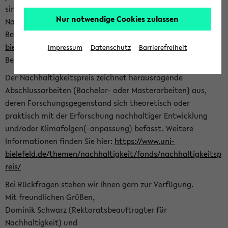
sind herzlich eingeladen sich mit Ihrer Abschlussarbeit beim
Nur notwendige Cookies zulassen
Nachhaltigkeitsbüro zu bewerben. Bitte nutzen Sie für Ihre
Bewerbung dieses Formular<
https://formulare.uni-
bielefeld.de/frontend-server/form/provide/913/
>. Die
Impressum
Datenschutz
Barrierefreiheit
Bewerbungsfrist endet am 30.09.2026.
Der Nachhaltigkeitspreis zeichnet herausragende
Abschlussarbeiten (Bachelor- oder Masterarbeiten) aus,
deren Forschungsgegenstand sich theoretisch oder
praktisch mit der Erforschung nachhaltiger Entwicklung
und/oder Klimafolgen(-anpassung) befasst. Weitere
Informationen finden Sie hier:
https://www.uni-
bielefeld.de/themen/nachhaltigkeit/fonds/nachhaltigkeitsp
reis/
Bei Rückfragen stehen wir Ihnen gern zur Verfügung.
Mit freundlichen Grüßen,
Dominik Schwarz (Rektoratsbeauftragter für
Nachhaltigkeit) und