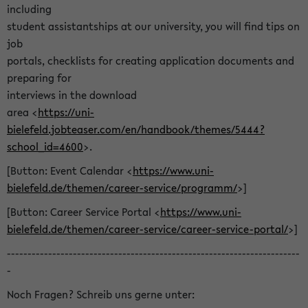
including
student assistantships at our university, you will find tips on
job
portals, checklists for creating application documents and
preparing for
interviews in the download
area <
https://uni-
bielefeld.jobteaser.com/en/handbook/themes/5444?
school_id=4600
>.
[Button: Event Calendar <
https://www.uni-
bielefeld.de/themen/career-service/programm/
>]
[Button: Career Service Portal <
https://www.uni-
bielefeld.de/themen/career-service/career-service-portal/
>]
-----------------------------------------------------------------------
-
Noch Fragen? Schreib uns gerne unter: