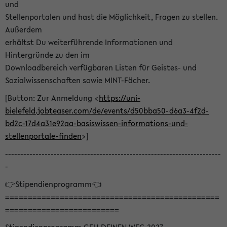
und
Stellenportalen und hast die Möglichkeit, Fragen zu stellen.
Außerdem
erhältst Du weiterführende Informationen und
Hintergründe zu den im
Downloadbereich verfügbaren Listen für Geistes- und
Sozialwissenschaften sowie MINT-Fächer.
[Button: Zur Anmeldung <
https://uni-
bielefeld.jobteaser.com/de/events/d50bba50-d6a3-4f2d-
bd2c-17d4a31e92aa-basiswissen-informations-und-
stellenportale-finden
>]
-----------------------------------------------------------------------
-
👉Stipendienprogramm👈
===============================================
=========================