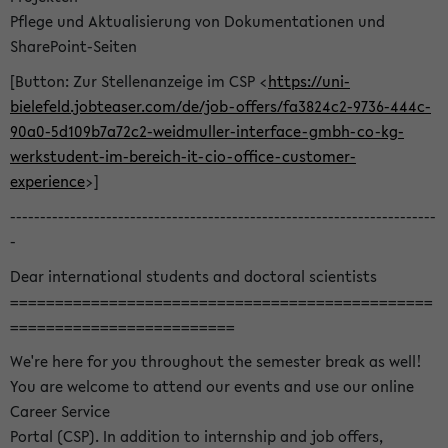
Pflege und Aktualisierung von Dokumentationen und
SharePoint-Seiten
[Button: Zur Stellenanzeige im CSP <
https://uni-
bielefeld.jobteaser.com/de/job-offers/fa3824c2-9736-444c-
90a0-5d109b7a72c2-weidmuller-interface-gmbh-co-kg-
werkstudent-im-bereich-it-cio-office-customer-
experience
>]
-----------------------------------------------------------------------
-
Dear international students and doctoral scientists
===============================================
=========================
We're here for you throughout the semester break as well!
You are welcome to attend our events and use our online
Career Service
Portal (CSP). In addition to internship and job offers,