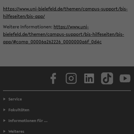
https://www.uni-bielefeld.de/themen/campus-support/bis-
hilfeseiten/bis-app/
Weitere Informationen:
https://www.uni-
bielefeld.de/themen/campus-support/bis-hilfeseiten/bis-
app/#comp_00006a262226_0000000a6f_0d4c
Facebook
Instagram
LinkedIn
TikTok
Youtube
Service
Fakultäten
Informationen für ...
Weiteres