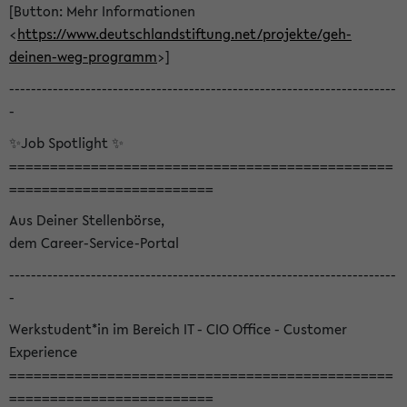
[Button: Mehr Informationen
<
https://www.deutschlandstiftung.net/projekte/geh-
deinen-weg-programm
>]
-----------------------------------------------------------------------
-
✨Job Spotlight ✨
===============================================
=========================
Aus Deiner Stellenbörse,
dem Career-Service-Portal
-----------------------------------------------------------------------
-
Werkstudent*in im Bereich IT - CIO Office - Customer
Experience
===============================================
=========================