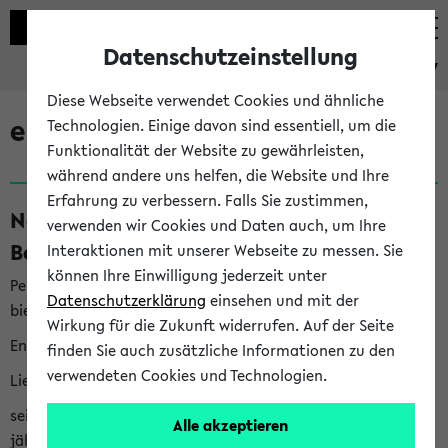
Datenschutzeinstellung
eKVV
Diese Webseite verwendet Cookies und ähnliche
eKVV News
Technologien. Einige davon sind essentiell, um die
Funktionalität der Website zu gewährleisten,
während andere uns helfen, die Website und Ihre
Erfahrung zu verbessern. Falls Sie zustimmen,
Nachhaltigkeitspreis 2026:
verwenden wir Cookies und Daten auch, um Ihre
Bewerbungsphase gestartet (06.08.26)
Interaktionen mit unserer Webseite zu messen. Sie
können Ihre Einwilligung jederzeit unter
Per E-Mail eingestellt von nachhaltigkeitsbuero@uni-
Datenschutzerklärung
einsehen und mit der
bielefeld.de an den Verteiler 'Alle Studierenden':
Wirkung für die Zukunft widerrufen. Auf der Seite
English version below
finden Sie auch zusätzliche Informationen zu den
verwendeten Cookies und Technologien.
Liebe Studierende,
seit 2023 verleiht das Rektorat der Universität Bielefeld
Alle akzeptieren
jährlich den Nachhaltigkeitspreis für Abschlussarbeiten. Sie