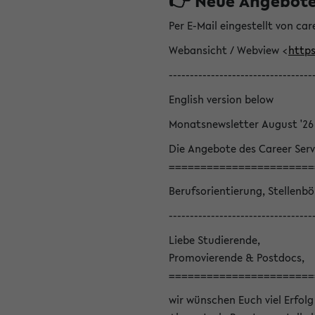
👉 Neue Angebote z
Per E-Mail eingestellt von car
Webansicht / Webview <
https
----------------------------------
English version below
Monatsnewsletter August '26
Die Angebote des Career Serv
=======================
Berufsorientierung, Stellenb
----------------------------------
Liebe Studierende,
Promovierende & Postdocs,
=======================
wir wünschen Euch viel Erfolg