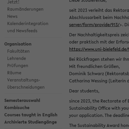
Liebe Studierende,
Jetzt!
Raumänderungen
seit 2023 verleiht das Rektora
News
Abschlussarbeit beim Nachhal
Kalenderintegration
server/form/provide/913/
>. D
und Newsfeeds
Der Nachhaltigkeitspreis zei
oder praktisch mit der Erfor
Organisation
https://www.uni-bielefeld.de
Fakultäten
Lehrende
Bei Rückfragen stehen wir Ih
Prüfungen
Mit freundlichen Grüßen,
Räume
Dominik Schwarz (Rektoratsb
Veranstaltungs-
Catharina Wessing (Leiterin 
überschneidungen
Dear students,
Semesterauswahl
since 2023, the Rectorate of B
Kombisuche
Sustainability Office with you
Courses taught in English
your application. The deadlin
Archivierte Studiengänge
The Sustainability Award hono