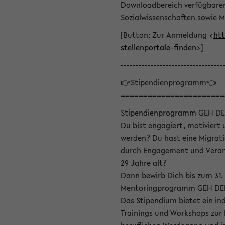
Downloadbereich verfügbaren 
Sozialwissenschaften sowie M
[Button: Zur Anmeldung <
htt
stellenportale-finden
>]
----------------------------------
👉Stipendienprogramm👈
=======================
Stipendienprogramm GEH DE
Du bist engagiert, motiviert u
werden? Du hast eine Migrati
durch Engagement und Verant
29 Jahre alt?
Dann bewirb Dich bis zum 31.
Mentoringprogramm GEH DEIN
Das Stipendium bietet ein in
Trainings und Workshops zur