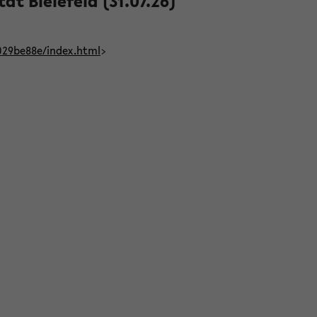
t Bielefeld (31.07.26)
029be88e/index.html
>