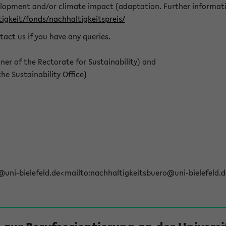
elopment and/or climate impact (adaptation. Further informat
igkeit/fonds/nachhaltigkeitspreis/
tact us if you have any queries.
r of the Rectorate for Sustainability) and
e Sustainability Office)
@uni-bielefeld.de<mailto:nachhaltigkeitsbuero@uni-bielefeld.