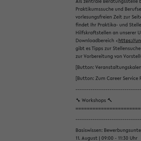
Als zentrale Beratungsstelle 
Praktikumssuche und Berufsei
vorlesungsfreien Zeit zur Seit
findet Ihr Praktika- und Ste
Hilfskraftstellen an unserer U
Downloadbereich <
https://u
gibt es Tipps zur Stellensuc
zur Vorbereitung von Vorstel
[Button: Veranstaltungskale
[Button: Zum Career Service 
----------------------------------
🔧 Workshops 🔨
=======================
----------------------------------
Basiswissen: Bewerbungsunte
11. August | 09:00 - 11:30 Uhr