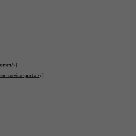
gramm/
>]
eer-service-portal/
>]