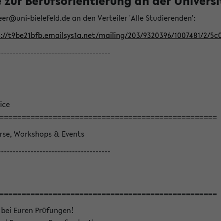
ur Berufsorientierung an der Universitä
eer@uni-bielefeld.de an den Verteiler 'Alle Studierenden':
://t9be21bfb.emailsys1a.net/mailing/203/9320396/1007481/2/5c
--------------------------------------
ice
=================================================
örse, Workshops & Events
--------------------------------------
=================================================
 bei Euren Prüfungen!