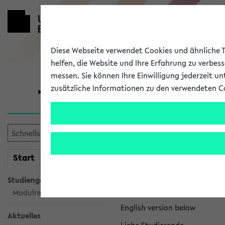
Diese Webseite verwendet Cookies und ähnliche Te
helfen, die Website und Ihre Erfahrung zu verbes
messen. Sie können Ihre Einwilligung jederzeit u
zusätzliche Informationen zu den verwendeten C
Universität
Forschung
eKVV News
mein
Start
eKVV
Nachhaltigkeitspr
Studiengangsauswahl
Per E-Mail eingestellt von na
Modulrecherche
English version below
Aktuelles