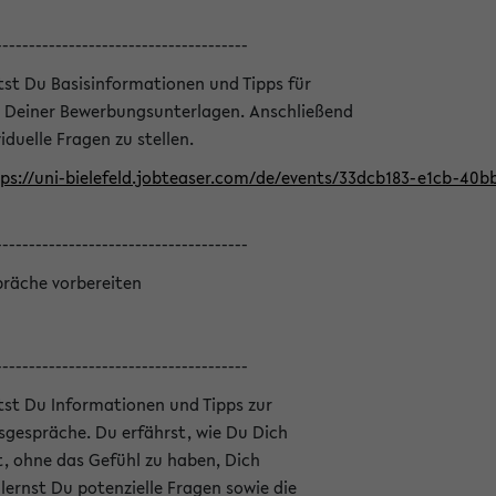
--------------------------------------
ltst Du Basisinformationen und Tipps für
 Deiner Bewerbungsunterlagen. Anschließend
iduelle Fragen zu stellen.
ps://uni-bielefeld.jobteaser.com/de/events/33dcb183-e1cb-40
--------------------------------------
präche vorbereiten
--------------------------------------
ltst Du Informationen und Tipps zur
sgespräche. Du erfährst, wie Du Dich
, ohne das Gefühl zu haben, Dich
ernst Du potenzielle Fragen sowie die