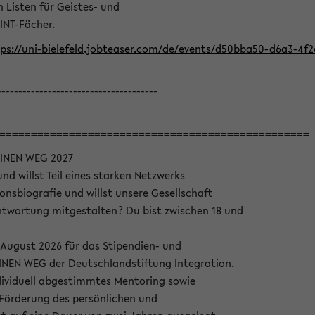
Listen für Geistes- und
INT-Fächer.
ps://uni-bielefeld.jobteaser.com/de/events/d50bba50-d6a3-4f
--------------------------------------
=================================================
INEN WEG 2027
nd willst Teil eines starken Netzwerks
onsbiografie und willst unsere Gesellschaft
wortung mitgestalten? Du bist zwischen 18 und
 August 2026 für das Stipendien- und
EN WEG der Deutschlandstiftung Integration.
dividuell abgestimmtes Mentoring sowie
 Förderung des persönlichen und