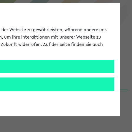
eKVV
ät der Website zu gewährleisten, während andere uns
h, um Ihre Interaktionen mit unserer Webseite zu
Zukunft widerrufen. Auf der Seite finden Sie auch
Meine Uni
EN
ANMELDEN
06.08.26)
renden':