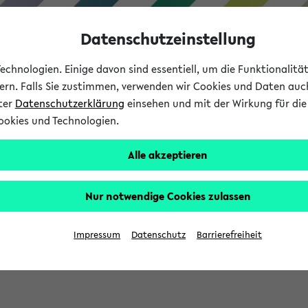
Datenschutzeinstellung
chnologien. Einige davon sind essentiell, um die Funktionalit
sern. Falls Sie zustimmen, verwenden wir Cookies und Daten auc
nter
Datenschutzerklärung
einsehen und mit der Wirkung für die 
ookies und Technologien.
Studium
Lehre
International
Alle akzeptieren
Nur notwendige Cookies zulassen
eis 2026: Bewerbungsphase gestartet (
Impressum
Datenschutz
Barrierefreiheit
chhaltigkeitsbuero@uni-bielefeld.de an den Verteiler 'Alle Studie