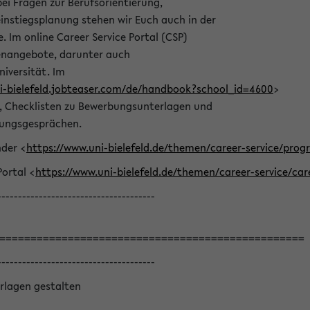
bei Fragen zur Berufsorientierung,
nstiegsplanung stehen wir Euch auch in der
e. Im online Career Service Portal (CSP)
llenangebote, darunter auch
niversität. Im
ni-bielefeld.jobteaser.com/de/handbook?school_id=4600
>
he, Checklisten zu Bewerbungsunterlagen und
lungsgesprächen.
nder <
https://www.uni-bielefeld.de/themen/career-service/pro
Portal <
https://www.uni-bielefeld.de/themen/career-service/car
--------------------------------------
=================================================
--------------------------------------
rlagen gestalten