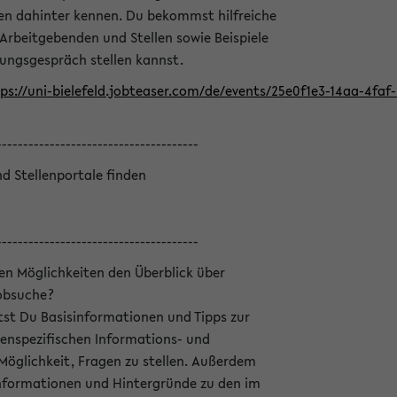
en dahinter kennen. Du bekommst hilfreiche
 Arbeitgebenden und Stellen sowie Beispiele
lungsgespräch stellen kannst.
ps://uni-bielefeld.jobteaser.com/de/events/25e0f1e3-14aa-4fa
--------------------------------------
nd Stellenportale finden
--------------------------------------
hen Möglichkeiten den Überblick über
Jobsuche?
ltst Du Basisinformationen und Tipps zur
enspezifischen Informations- und
 Möglichkeit, Fragen zu stellen. Außerdem
Informationen und Hintergründe zu den im