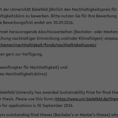
t der Universität Bielefeld jährlich den Nachhaltigkeitspreis für
tigkeitsbüro zu bewerben. Bitte nutzen Sie für Ihre Bewerbung
ie Bewerbungsfrist endet am 30.09.2026.
chnet herausragende Abschlussarbeiten (Bachelor- oder Master
schung nachhaltiger Entwicklung und/oder Klimafolgen(-anpassu
/themen/nachhaltigkeit/fonds/nachhaltigkeitspreis/
nen gern zur Verfügung.
eauftragter für Nachhaltigkeit) und
des Nachhaltigkeitsbüros)
ielefeld University has awarded Sustainability Prize for final the
r thesis. Please use this form<
https://www.uni-bielefeld.de/the
e for applications is 30 September 2026.
rs outstanding final theses (Bachelor's or Master's theses) whos