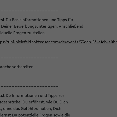
--------------------------------------
ltst Du Basisinformationen und Tipps für
 Deiner Bewerbungsunterlagen. Anschließend
iduelle Fragen zu stellen.
ps://uni-bielefeld.jobteaser.com/de/events/33dcb183-e1cb-40
--------------------------------------
präche vorbereiten
--------------------------------------
ltst Du Informationen und Tipps zur
sgespräche. Du erfährst, wie Du Dich
, ohne das Gefühl zu haben, Dich
ernst Du potenzielle Fragen sowie die