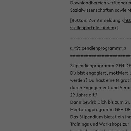
Downloadbereich verfügbaren 
Sozialwissenschaften sowie M
[Button: Zur Anmeldung <
htt
stellenportale-finden
>]
----------------------------------
👉Stipendienprogramm👈
=======================
Stipendienprogramm GEH DE
Du bist engagiert, motiviert u
werden? Du hast eine Migrati
durch Engagement und Verant
29 Jahre alt?
Dann bewirb Dich bis zum 31.
Mentoringprogramm GEH DEIN
Das Stipendium bietet ein in
Trainings und Workshops zur