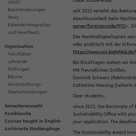
Liebe Studierende,
Jetzt!
Raumänderungen
seit 2023 verleiht das Rektora
News
Abschlussarbeit beim Nachhal
Kalenderintegration
server/form/provide/913/
>. D
und Newsfeeds
Der Nachhaltigkeitspreis zei
oder praktisch mit der Erfor
Organisation
https://www.uni-bielefeld.de
Fakultäten
Lehrende
Bei Rückfragen stehen wir Ih
Prüfungen
Mit freundlichen Grüßen,
Räume
Dominik Schwarz (Rektoratsb
Veranstaltungs-
Catharina Wessing (Leiterin 
überschneidungen
Dear students,
Semesterauswahl
since 2023, the Rectorate of B
Kombisuche
Sustainability Office with you
Courses taught in English
your application. The deadlin
Archivierte Studiengänge
The Sustainability Award hono