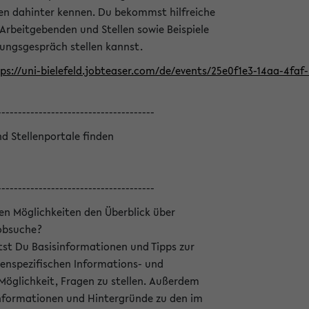
en dahinter kennen. Du bekommst hilfreiche
 Arbeitgebenden und Stellen sowie Beispiele
lungsgespräch stellen kannst.
ps://uni-bielefeld.jobteaser.com/de/events/25e0f1e3-14aa-4fa
--------------------------------------
nd Stellenportale finden
--------------------------------------
hen Möglichkeiten den Überblick über
Jobsuche?
ltst Du Basisinformationen und Tipps zur
enspezifischen Informations- und
 Möglichkeit, Fragen zu stellen. Außerdem
Informationen und Hintergründe zu den im