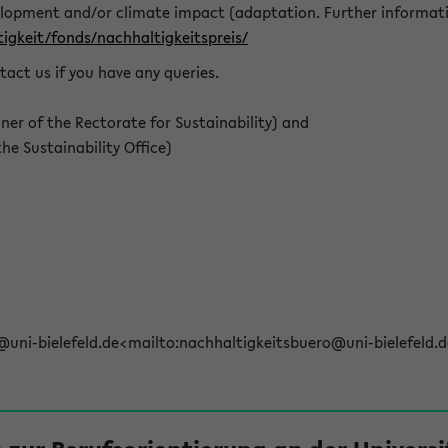
elopment and/or climate impact (adaptation. Further informat
igkeit/fonds/nachhaltigkeitspreis/
tact us if you have any queries.
r of the Rectorate for Sustainability) and
e Sustainability Office)
@uni-bielefeld.de<mailto:nachhaltigkeitsbuero@uni-bielefeld.