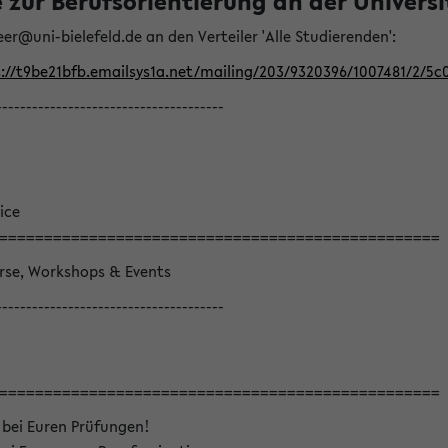
ur Berufsorientierung an der Universitä
eer@uni-bielefeld.de an den Verteiler 'Alle Studierenden':
://t9be21bfb.emailsys1a.net/mailing/203/9320396/1007481/2/5c
--------------------------------------
ice
=================================================
örse, Workshops & Events
--------------------------------------
=================================================
 bei Euren Prüfungen!