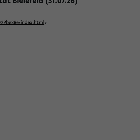
t Bielefeld (31.07.26)
029be88e/index.html
>