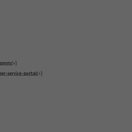
gramm/
>]
eer-service-portal/
>]