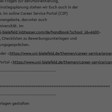
bei Fragen zur Berufsorientierung,
nstiegsplanung stehen wir Euch auch in der
e. Im online Career Service Portal (CSP)
llenangebote, darunter auch
niversität. Im
ni-bielefeld.jobteaser.com/de/handbook?school_id=4600
>
he, Checklisten zu Bewerbungsunterlagen und
lungsgesprächen.
nder <
https://www.uni-bielefeld.de/themen/career-service/pro
Portal <
https://www.uni-bielefeld.de/themen/career-service/car
--------------------------------------
=================================================
--------------------------------------
rlagen gestalten