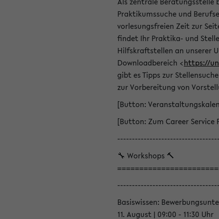
Als zentrale Beratungsstelle 
Praktikumssuche und Berufsei
vorlesungsfreien Zeit zur Seit
findet Ihr Praktika- und Ste
Hilfskraftstellen an unserer U
Downloadbereich <
https://u
gibt es Tipps zur Stellensuc
zur Vorbereitung von Vorstel
[Button: Veranstaltungskale
[Button: Zum Career Service 
----------------------------------
🔧 Workshops 🔨
=======================
----------------------------------
Basiswissen: Bewerbungsunte
11. August | 09:00 - 11:30 Uhr