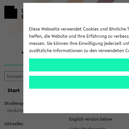
Diese Webseite verwendet Cookies und ähnliche Te
helfen, die Website und Ihre Erfahrung zu verbes
messen. Sie können Ihre Einwilligung jederzeit u
zusätzliche Informationen zu den verwendeten C
Universität
Forschung
eKVV News
mein
Start
eKVV
Nachhaltigkeitspr
Studiengangsauswahl
Per E-Mail eingestellt von na
Modulrecherche
English version below
Aktuelles