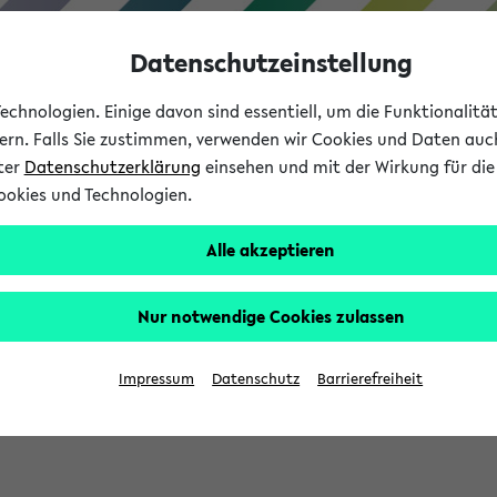
Datenschutzeinstellung
chnologien. Einige davon sind essentiell, um die Funktionalit
sern. Falls Sie zustimmen, verwenden wir Cookies und Daten auc
nter
Datenschutzerklärung
einsehen und mit der Wirkung für die 
ookies und Technologien.
Studium
Lehre
International
Alle akzeptieren
Nur notwendige Cookies zulassen
eis 2026: Bewerbungsphase gestartet (
Impressum
Datenschutz
Barrierefreiheit
chhaltigkeitsbuero@uni-bielefeld.de an den Verteiler 'Alle Studie