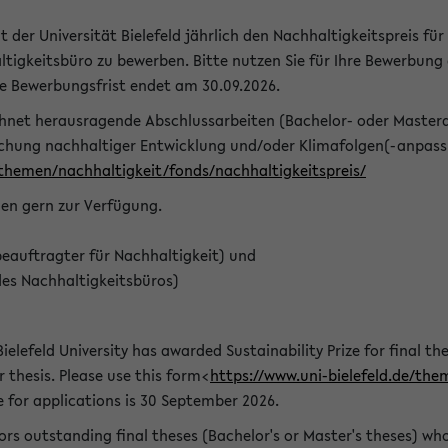
t der Universität Bielefeld jährlich den Nachhaltigkeitspreis für
tigkeitsbüro zu bewerben. Bitte nutzen Sie für Ihre Bewerbung
ie Bewerbungsfrist endet am 30.09.2026.
chnet herausragende Abschlussarbeiten (Bachelor- oder Master
schung nachhaltiger Entwicklung und/oder Klimafolgen(-anpassu
/themen/nachhaltigkeit/fonds/nachhaltigkeitspreis/
nen gern zur Verfügung.
eauftragter für Nachhaltigkeit) und
des Nachhaltigkeitsbüros)
ielefeld University has awarded Sustainability Prize for final the
r thesis. Please use this form<
https://www.uni-bielefeld.de/the
e for applications is 30 September 2026.
rs outstanding final theses (Bachelor's or Master's theses) whos