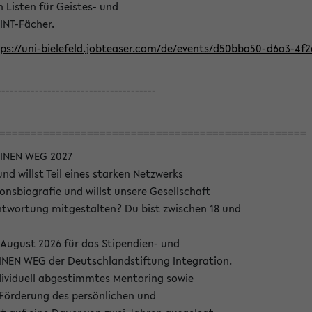
Listen für Geistes- und
INT-Fächer.
ps://uni-bielefeld.jobteaser.com/de/events/d50bba50-d6a3-4f
--------------------------------------
=================================================
INEN WEG 2027
nd willst Teil eines starken Netzwerks
onsbiografie und willst unsere Gesellschaft
wortung mitgestalten? Du bist zwischen 18 und
 August 2026 für das Stipendien- und
EN WEG der Deutschlandstiftung Integration.
dividuell abgestimmtes Mentoring sowie
 Förderung des persönlichen und