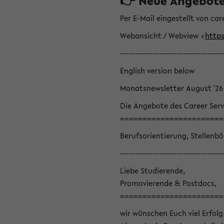
👉 Neue Angebote z
Per E-Mail eingestellt von car
Webansicht / Webview <
https
----------------------------------
English version below
Monatsnewsletter August '26
Die Angebote des Career Serv
=======================
Berufsorientierung, Stellenb
----------------------------------
Liebe Studierende,
Promovierende & Postdocs,
=======================
wir wünschen Euch viel Erfolg