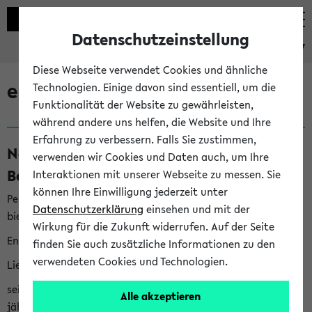
Datenschutzeinstellung
eKVV
Diese Webseite verwendet Cookies und ähnliche
eKVV News
Technologien. Einige davon sind essentiell, um die
Funktionalität der Website zu gewährleisten,
während andere uns helfen, die Website und Ihre
Erfahrung zu verbessern. Falls Sie zustimmen,
Nachhaltigkeitspreis 2026:
verwenden wir Cookies und Daten auch, um Ihre
Bewerbungsphase gestartet (06.08.26)
Interaktionen mit unserer Webseite zu messen. Sie
können Ihre Einwilligung jederzeit unter
Per E-Mail eingestellt von nachhaltigkeitsbuero@uni-
Datenschutzerklärung
einsehen und mit der
bielefeld.de an den Verteiler 'Alle Studierenden':
Wirkung für die Zukunft widerrufen. Auf der Seite
English version below
finden Sie auch zusätzliche Informationen zu den
verwendeten Cookies und Technologien.
Liebe Studierende,
seit 2023 verleiht das Rektorat der Universität Bielefeld
Alle akzeptieren
jährlich den Nachhaltigkeitspreis für Abschlussarbeiten. Sie