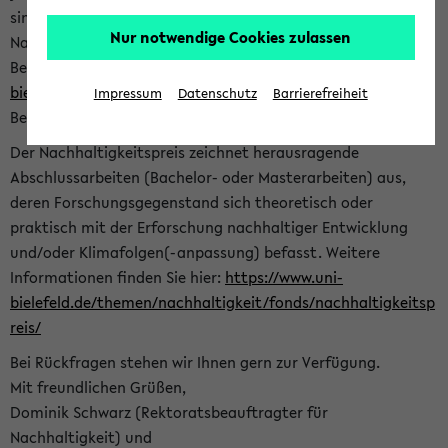
sind herzlich eingeladen sich mit Ihrer Abschlussarbeit beim
Nur notwendige Cookies zulassen
Nachhaltigkeitsbüro zu bewerben. Bitte nutzen Sie für Ihre
Bewerbung dieses Formular<
https://formulare.uni-
bielefeld.de/frontend-server/form/provide/913/
>. Die
Impressum
Datenschutz
Barrierefreiheit
Bewerbungsfrist endet am 30.09.2026.
Der Nachhaltigkeitspreis zeichnet herausragende
Abschlussarbeiten (Bachelor- oder Masterarbeiten) aus,
deren Forschungsgegenstand sich theoretisch oder
praktisch mit der Erforschung nachhaltiger Entwicklung
und/oder Klimafolgen(-anpassung) befasst. Weitere
Informationen finden Sie hier:
https://www.uni-
bielefeld.de/themen/nachhaltigkeit/fonds/nachhaltigkeitsp
reis/
Bei Rückfragen stehen wir Ihnen gern zur Verfügung.
Mit freundlichen Grüßen,
Dominik Schwarz (Rektoratsbeauftragter für
Nachhaltigkeit) und