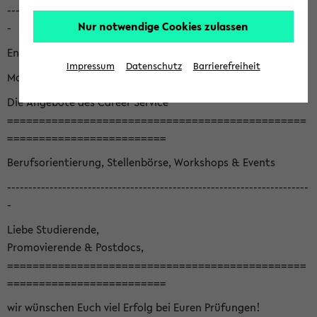
-----------------------------------------------------------------------
Nur notwendige Cookies zulassen
-
English version below
Impressum
Datenschutz
Barrierefreiheit
Monatsnewsletter August '26
Die Angebote des Career Service
===============================================
=========================
Berufsorientierung, Stellenbörse, Workshops & Events
-----------------------------------------------------------------------
-
Liebe Studierende,
Promovierende & Postdocs,
===============================================
=========================
wir wünschen Euch viel Erfolg bei Euren Prüfungen!