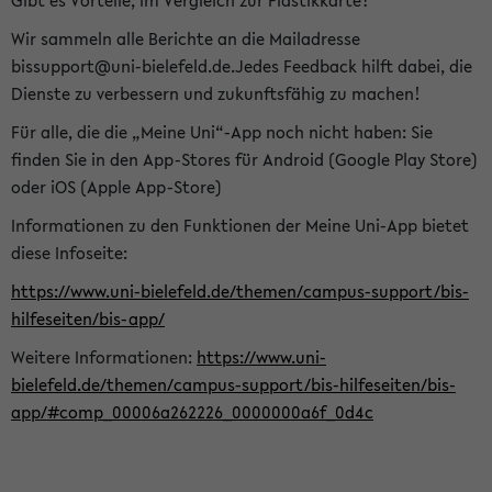
Gibt es Vorteile, im Vergleich zur Plastikkarte?
Wir sammeln alle Berichte an die Mailadresse
bissupport@uni-bielefeld.de.Jedes Feedback hilft dabei, die
Dienste zu verbessern und zukunftsfähig zu machen!
Für alle, die die „Meine Uni“-App noch nicht haben: Sie
finden Sie in den App-Stores für Android (Google Play Store)
oder iOS (Apple App-Store)
Informationen zu den Funktionen der Meine Uni-App bietet
diese Infoseite:
https://www.uni-bielefeld.de/themen/campus-support/bis-
hilfeseiten/bis-app/
Weitere Informationen:
https://www.uni-
bielefeld.de/themen/campus-support/bis-hilfeseiten/bis-
app/#comp_00006a262226_0000000a6f_0d4c