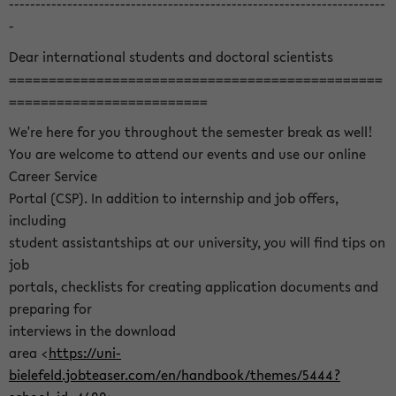
-----------------------------------------------------------------------
-
Dear international students and doctoral scientists
===============================================
=========================
We're here for you throughout the semester break as well!
You are welcome to attend our events and use our online
Career Service
Portal (CSP). In addition to internship and job offers,
including
student assistantships at our university, you will find tips on
job
portals, checklists for creating application documents and
preparing for
interviews in the download
area <
https://uni-
bielefeld.jobteaser.com/en/handbook/themes/5444?