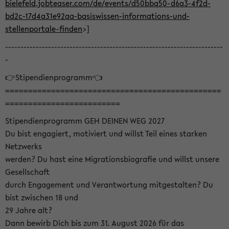
bielefeld.jobteaser.com/de/events/d50bba50-d6a3-4f2d-
bd2c-17d4a31e92aa-basiswissen-informations-und-
stellenportale-finden
>]
-----------------------------------------------------------------------
-
👉Stipendienprogramm👈
===============================================
=========================
Stipendienprogramm GEH DEINEN WEG 2027
Du bist engagiert, motiviert und willst Teil eines starken
Netzwerks
werden? Du hast eine Migrationsbiografie und willst unsere
Gesellschaft
durch Engagement und Verantwortung mitgestalten? Du
bist zwischen 18 und
29 Jahre alt?
Dann bewirb Dich bis zum 31. August 2026 für das