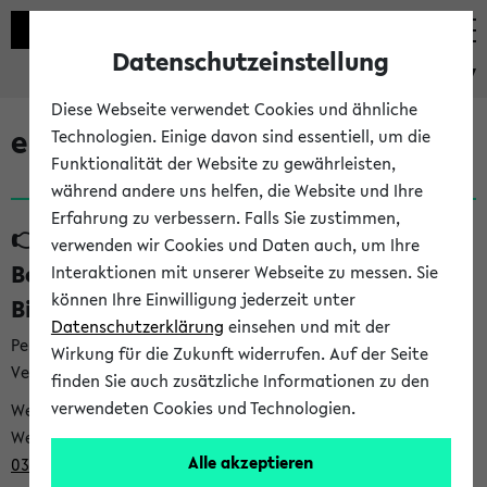
Datenschutzeinstellung
eKVV
Diese Webseite verwendet Cookies und ähnliche
eKVV News
Technologien. Einige davon sind essentiell, um die
Funktionalität der Website zu gewährleisten,
während andere uns helfen, die Website und Ihre
Erfahrung zu verbessern. Falls Sie zustimmen,
👉 Neue Angebote zur
verwenden wir Cookies und Daten auch, um Ihre
Berufsorientierung an der Universität
Interaktionen mit unserer Webseite zu messen. Sie
können Ihre Einwilligung jederzeit unter
Bielefeld (31.07.26)
Datenschutzerklärung
einsehen und mit der
Per E-Mail eingestellt von career@uni-bielefeld.de an den
Wirkung für die Zukunft widerrufen. Auf der Seite
Verteiler 'Alle Studierenden':
finden Sie auch zusätzliche Informationen zu den
verwendeten Cookies und Technologien.
Webansicht /
Webview <
https://t9be21bfb.emailsys1a.net/mailing/203/932
Alle akzeptieren
0396/1007481/2/5c029be88e/index.html
>