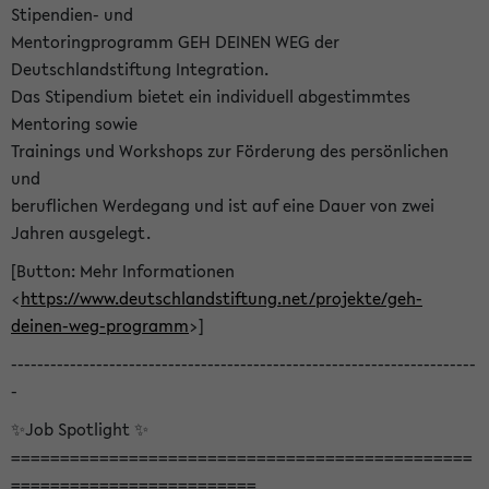
Stipendien- und
Mentoringprogramm GEH DEINEN WEG der
Deutschlandstiftung Integration.
Das Stipendium bietet ein individuell abgestimmtes
Mentoring sowie
Trainings und Workshops zur Förderung des persönlichen
und
beruflichen Werdegang und ist auf eine Dauer von zwei
Jahren ausgelegt.
[Button: Mehr Informationen
<
https://www.deutschlandstiftung.net/projekte/geh-
deinen-weg-programm
>]
-----------------------------------------------------------------------
-
✨Job Spotlight ✨
===============================================
=========================