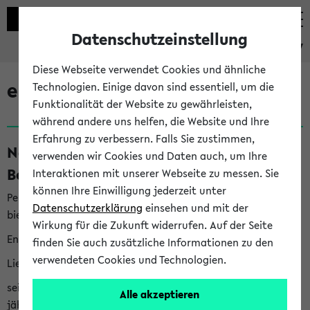
Datenschutzeinstellung
eKVV
Diese Webseite verwendet Cookies und ähnliche
eKVV News
Technologien. Einige davon sind essentiell, um die
Funktionalität der Website zu gewährleisten,
während andere uns helfen, die Website und Ihre
Erfahrung zu verbessern. Falls Sie zustimmen,
Nachhaltigkeitspreis 2026:
verwenden wir Cookies und Daten auch, um Ihre
Bewerbungsphase gestartet (06.08.26)
Interaktionen mit unserer Webseite zu messen. Sie
können Ihre Einwilligung jederzeit unter
Per E-Mail eingestellt von nachhaltigkeitsbuero@uni-
Datenschutzerklärung
einsehen und mit der
bielefeld.de an den Verteiler 'Alle Studierenden':
Wirkung für die Zukunft widerrufen. Auf der Seite
English version below
finden Sie auch zusätzliche Informationen zu den
verwendeten Cookies und Technologien.
Liebe Studierende,
seit 2023 verleiht das Rektorat der Universität Bielefeld
Alle akzeptieren
jährlich den Nachhaltigkeitspreis für Abschlussarbeiten. Sie