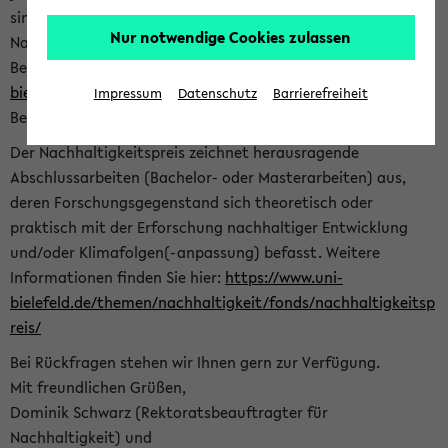
sind herzlich eingeladen sich mit Ihrer Abschlussarbeit beim
Nur notwendige Cookies zulassen
Nachhaltigkeitsbüro zu bewerben. Bitte nutzen Sie für Ihre
Bewerbung dieses Formular<
https://formulare.uni-
bielefeld.de/frontend-server/form/provide/913/
>. Die
Impressum
Datenschutz
Barrierefreiheit
Bewerbungsfrist endet am 30.09.2026.
Der Nachhaltigkeitspreis zeichnet herausragende
Abschlussarbeiten (Bachelor- oder Masterarbeiten) aus,
deren Forschungsgegenstand sich theoretisch oder
praktisch mit der Erforschung nachhaltiger Entwicklung
und/oder Klimafolgen(-anpassung) befasst. Weitere
Informationen finden Sie hier:
https://www.uni-
bielefeld.de/themen/nachhaltigkeit/fonds/nachhaltigkeitsp
reis/
Bei Rückfragen stehen wir Ihnen gern zur Verfügung.
Mit freundlichen Grüßen,
Dominik Schwarz (Rektoratsbeauftragter für
Nachhaltigkeit) und