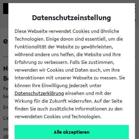
Datenschutzeinstellung
eKVV
Diese Webseite verwendet Cookies und ähnliche
eKVV News
Technologien. Einige davon sind essentiell, um die
Funktionalität der Website zu gewährleisten,
während andere uns helfen, die Website und Ihre
Erfahrung zu verbessern. Falls Sie zustimmen,
Nachhaltigkeitspreis 2026:
verwenden wir Cookies und Daten auch, um Ihre
Bewerbungsphase gestartet (06.08.26)
Interaktionen mit unserer Webseite zu messen. Sie
können Ihre Einwilligung jederzeit unter
Per E-Mail eingestellt von nachhaltigkeitsbuero@uni-
Datenschutzerklärung
einsehen und mit der
bielefeld.de an den Verteiler 'Alle Studierenden':
Wirkung für die Zukunft widerrufen. Auf der Seite
English version below
finden Sie auch zusätzliche Informationen zu den
verwendeten Cookies und Technologien.
Liebe Studierende,
seit 2023 verleiht das Rektorat der Universität Bielefeld
Alle akzeptieren
jährlich den Nachhaltigkeitspreis für Abschlussarbeiten. Sie