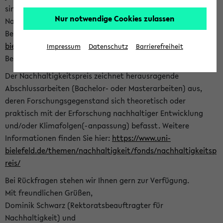
sind herzlich eingeladen sich mit Ihrer Abschlussarbeit beim
Nur notwendige Cookies zulassen
Nachhaltigkeitsbüro zu bewerben. Bitte nutzen Sie für Ihre
Bewerbung dieses Formular<
https://formulare.uni-
bielefeld.de/frontend-server/form/provide/913/
>. Die
Impressum
Datenschutz
Barrierefreiheit
Bewerbungsfrist endet am 30.09.2026.
Der Nachhaltigkeitspreis zeichnet herausragende
Abschlussarbeiten (Bachelor- oder Masterarbeiten) aus,
deren Forschungsgegenstand sich theoretisch oder
praktisch mit der Erforschung nachhaltiger Entwicklung
und/oder Klimafolgen(-anpassung) befasst. Weitere
Informationen finden Sie hier:
https://www.uni-
bielefeld.de/themen/nachhaltigkeit/fonds/nachhaltigkeitsp
reis/
Bei Rückfragen stehen wir Ihnen gern zur Verfügung.
Mit freundlichen Grüßen,
Dominik Schwarz (Rektoratsbeauftragter für
Nachhaltigkeit) und