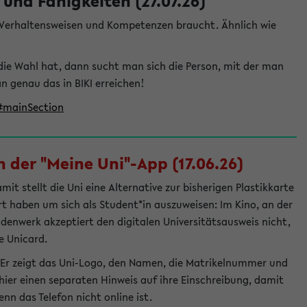
und Fähigkeiten (27.07.26)
e Verhaltensweisen und Kompetenzen braucht. Ähnlich wie
die Wahl hat, dann sucht man sich die Person, mit der man
genau das in BIKI erreichen!
t#mainSection
 der "Meine Uni"-App (17.06.26)
t stellt die Uni eine Alternative zur bisherigen Plastikkarte
ert haben um sich als Student*in auszuweisen: Im Kino, an der
ndenwerk akzeptiert den digitalen Universitätsausweis nicht,
e Unicard.
 Er zeigt das Uni-Logo, den Namen, die Matrikelnummer und
ier einen separaten Hinweis auf ihre Einschreibung, damit
nn das Telefon nicht online ist.