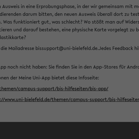
n Ausweis in eine Erprobungsphase, in der wir gemeinsam mit m
dierenden darum bitten, den neuen Ausweis überall dort zu test
n. Was funktioniert gut, was schlecht? Wo stößt man auf Widers
ptieren und darauf bestehen, eine physische Karte vorgelegt z
Plastikkarte?
die Mailadresse bissupport@uni-bielefeld.de.Jedes Feedback hil
-App noch nicht haben: Sie finden Sie in den App-Stores für And
nen der Meine Uni-App bietet diese Infoseite:
/themen/campus-support/bis-hilfeseiten/bis-app/
s://www.uni-bielefeld.de/themen/campus-support/bis-hilfese