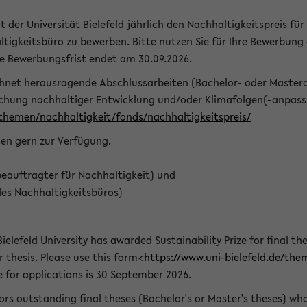
t der Universität Bielefeld jährlich den Nachhaltigkeitspreis für
tigkeitsbüro zu bewerben. Bitte nutzen Sie für Ihre Bewerbung
ie Bewerbungsfrist endet am 30.09.2026.
chnet herausragende Abschlussarbeiten (Bachelor- oder Master
schung nachhaltiger Entwicklung und/oder Klimafolgen(-anpassu
/themen/nachhaltigkeit/fonds/nachhaltigkeitspreis/
nen gern zur Verfügung.
eauftragter für Nachhaltigkeit) und
des Nachhaltigkeitsbüros)
ielefeld University has awarded Sustainability Prize for final the
r thesis. Please use this form<
https://www.uni-bielefeld.de/the
e for applications is 30 September 2026.
rs outstanding final theses (Bachelor's or Master's theses) whos