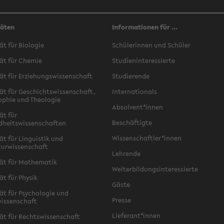
täten
Informationen für ...
ät für Biologie
Schülerinnen und Schüler
ät für Chemie
Studieninteressierte
ät für Erziehungswissenschaft
Studierende
ät für Geschichtswissenschaft,
Internationals
ophie und Theologie
Absolvent*innen
ät für
Beschäftigte
dheitswissenschaften
Wissenschaftler*innen
ät für Linguistik und
turwissenschaft
Lehrende
ät für Mathematik
Weiterbildungsinteressierte
ät für Physik
Gäste
ät für Psychologie und
Presse
issenschaft
Lieferant*innen
ät für Rechtswissenschaft