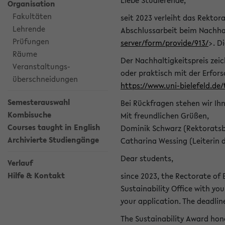
Liebe Studierende,
Organisation
Fakultäten
seit 2023 verleiht das Rektora
Lehrende
Abschlussarbeit beim Nachhal
Prüfungen
server/form/provide/913/
>. D
Räume
Der Nachhaltigkeitspreis zei
Veranstaltungs-
oder praktisch mit der Erfor
überschneidungen
https://www.uni-bielefeld.de
Semesterauswahl
Bei Rückfragen stehen wir Ih
Kombisuche
Mit freundlichen Grüßen,
Courses taught in English
Dominik Schwarz (Rektoratsb
Archivierte Studiengänge
Catharina Wessing (Leiterin 
Dear students,
Verlauf
Hilfe & Kontakt
since 2023, the Rectorate of B
Sustainability Office with you
your application. The deadlin
The Sustainability Award hono