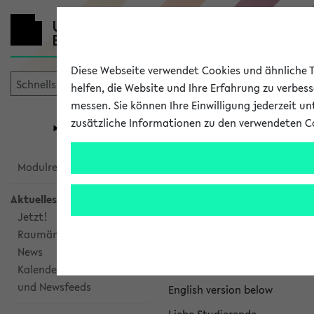
Diese Webseite verwendet Cookies und ähnliche Te
helfen, die Website und Ihre Erfahrung zu verbes
messen. Sie können Ihre Einwilligung jederzeit u
mein
Start
eKVV
zusätzliche Informationen zu den verwendeten C
Universität
Forschung
Studiengangsauswahl
eKVV News
Modulrecherche
Aktuelles
Jetzt!
Raumänderungen
Nachhaltigkeitspr
News
Per E-Mail eingestellt von na
Kalenderintegration
und Newsfeeds
English version below