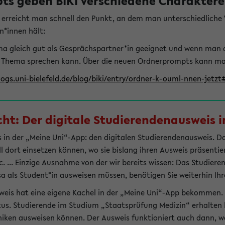
s geben BIKI verschiedene Charaktere 
t erreicht man schnell den Punkt, an dem man unterschiedlich
n*innen hält:
hema gleich gut als Gesprächspartner*in geeignet und wenn man 
 Thema sprechen kann. Über die neuen Ordnerprompts kann man 
logs.uni-bielefeld.de/blog/biki/entry/ordner-k-ouml-nnen-jetz
t: Der digitale Studierendenausweis in
 in der „Meine Uni“-App: den digitalen Studierendenausweis. Dami
ll dort einsetzen können, wo sie bislang ihren Ausweis präsenti
 ... Einzige Ausnahme von der wir bereits wissen: Das Studiere
sa als Student*in ausweisen müssen, benötigen Sie weiterhin Ihr
weis hat eine eigene Kachel in der „Meine Uni“-App bekommen.
tus. Studierende im Studium „Staatsprüfung Medizin“ erhalten h
liniken ausweisen können. Der Ausweis funktioniert auch dann, we