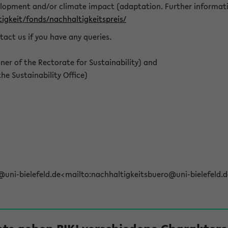
elopment and/or climate impact (adaptation. Further informat
igkeit/fonds/nachhaltigkeitspreis/
tact us if you have any queries.
r of the Rectorate for Sustainability) and
e Sustainability Office)
@uni-bielefeld.de<mailto:nachhaltigkeitsbuero@uni-bielefeld.