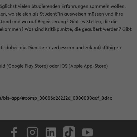
öglichst vielen Studierenden Erfahrungen sammeln wollen.
en, wo sie sich als Student*in ausweisen müssen und ihre
tand und wo auf Begeisterung? Gibt es Stellen, die die
u bekommen? Was sind Kritikpunkte, die geäußert werden? Gibt
ft dabei, die Dienste zu verbessern und zukunftsfähig zu
roid (Google Play Store) oder iOS (Apple App-Store)
iten/bis-app/#comp_00006a262226_0000000a6f_0d4c
Facebook
Instagram
LinkedIn
TikTok
Youtube