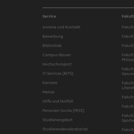
Service
Fakul
Anreise und Kontakt
Fakult
Bewerbung
Fakult
Bibliothek
Fakult
Campus-Bauen
Fakult
Philos
Hochschulsport
Fakult
IT-Services (BITS)
Gesun
Karriere
Fakult
Litera
Mensa
Fakult
Hilfe und Notfall
Fakult
Personen-Suche (PEVZ)
Fakult
Studienangebot
Sportw
Studierendensekretariat
Fakult