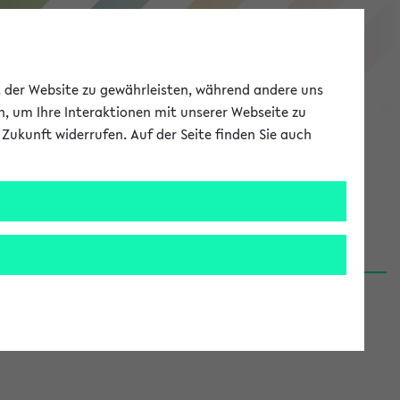
eKVV
ät der Website zu gewährleisten, während andere uns
h, um Ihre Interaktionen mit unserer Webseite zu
Zukunft widerrufen. Auf der Seite finden Sie auch
Meine Uni
EN
ANMELDEN
06.08.26)
renden':