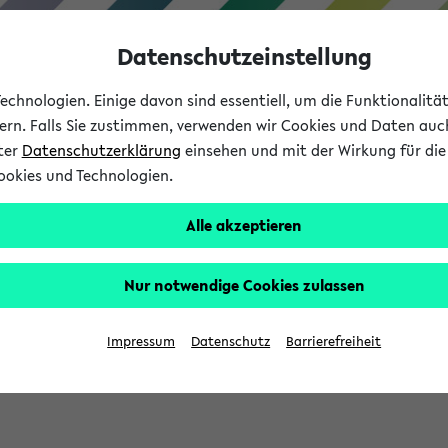
Datenschutzeinstellung
chnologien. Einige davon sind essentiell, um die Funktionalit
sern. Falls Sie zustimmen, verwenden wir Cookies und Daten auc
nter
Datenschutzerklärung
einsehen und mit der Wirkung für die 
ookies und Technologien.
Studium
Lehre
International
Alle akzeptieren
Nur notwendige Cookies zulassen
eis 2026: Bewerbungsphase gestartet (
Impressum
Datenschutz
Barrierefreiheit
chhaltigkeitsbuero@uni-bielefeld.de an den Verteiler 'Alle Studie