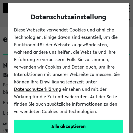
Datenschutzeinstellung
eKVV
Diese Webseite verwendet Cookies und ähnliche
eKVV News
Technologien. Einige davon sind essentiell, um die
Funktionalität der Website zu gewährleisten,
während andere uns helfen, die Website und Ihre
Erfahrung zu verbessern. Falls Sie zustimmen,
Nachhaltigkeitspreis 2026:
verwenden wir Cookies und Daten auch, um Ihre
Bewerbungsphase gestartet (06.08.26)
Interaktionen mit unserer Webseite zu messen. Sie
können Ihre Einwilligung jederzeit unter
Per E-Mail eingestellt von nachhaltigkeitsbuero@uni-
Datenschutzerklärung
einsehen und mit der
bielefeld.de an den Verteiler 'Alle Studierenden':
Wirkung für die Zukunft widerrufen. Auf der Seite
English version below
finden Sie auch zusätzliche Informationen zu den
verwendeten Cookies und Technologien.
Liebe Studierende,
seit 2023 verleiht das Rektorat der Universität Bielefeld
Alle akzeptieren
jährlich den Nachhaltigkeitspreis für Abschlussarbeiten. Sie