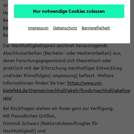
sind herzlich eingeladen sich mit Ihrer Abschlussarbeit beim
Nur notwendige Cookies zulassen
Nachhaltigkeitsbüro zu bewerben. Bitte nutzen Sie für Ihre
Bewerbung dieses Formular<
https://formulare.uni-
bielefeld.de/frontend-server/form/provide/913/
>. Die
Impressum
Datenschutz
Barrierefreiheit
Bewerbungsfrist endet am 30.09.2026.
Der Nachhaltigkeitspreis zeichnet herausragende
Abschlussarbeiten (Bachelor- oder Masterarbeiten) aus,
deren Forschungsgegenstand sich theoretisch oder
praktisch mit der Erforschung nachhaltiger Entwicklung
und/oder Klimafolgen(-anpassung) befasst. Weitere
Informationen finden Sie hier:
https://www.uni-
bielefeld.de/themen/nachhaltigkeit/fonds/nachhaltigkeitsp
reis/
Bei Rückfragen stehen wir Ihnen gern zur Verfügung.
Mit freundlichen Grüßen,
Dominik Schwarz (Rektoratsbeauftragter für
Nachhaltigkeit) und