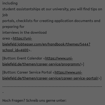
including
student assistantships at our university, you will find tips on
job
portals, checklists for creating application documents and
preparing for
interviews in the download
area <
https://uni-
bielefeld.jobteaser.com/en/handbook/themes/5444?
school_id=4600
>.
[Button: Event Calendar <
https://www.uni-
bielefeld.de/themen/career-service/programm/
>]
[Button: Career Service Portal <
https://www.uni-
bielefeld.de/themen/career-service/career-service-portal/
>]
-----------------------------------------------------------------------
-
Noch Fragen? Schreib uns gerne unter: