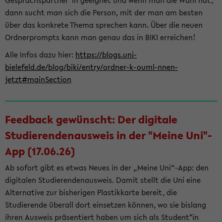
Gesprächspartner*in geeignet und wenn man die Wahl hat,
dann sucht man sich die Person, mit der man am besten
über das konkrete Thema sprechen kann. Über die neuen
Ordnerprompts kann man genau das in BIKI erreichen!
Alle Infos dazu hier:
https://blogs.uni-
bielefeld.de/blog/biki/entry/ordner-k-ouml-nnen-
jetzt#mainSection
Feedback gewünscht: Der digitale
Studierendenausweis in der "Meine Uni"-
App (17.06.26)
Ab sofort gibt es etwas Neues in der „Meine Uni“-App: den
digitalen Studierendenausweis. Damit stellt die Uni eine
Alternative zur bisherigen Plastikkarte bereit, die
Studierende überall dort einsetzen können, wo sie bislang
ihren Ausweis präsentiert haben um sich als Student*in