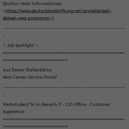
[Button: Mehr Informationen
<
https://www.deutschlandstiftung.net/projekte/geh-
deinen-weg-programm
>]
-----------------------------------------------------------------------
-
✨Job Spotlight ✨
===============================================
=========================
Aus Deiner Stellenbörse,
dem Career-Service-Portal
-----------------------------------------------------------------------
-
Werkstudent*in im Bereich IT - CIO Office - Customer
Experience
===============================================
=========================