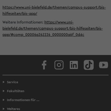
https://www.uni-bielefeld.de/themen/campus-support/bis-
hilfeseiten/bis-app/
Weitere Informationen:
https://www.uni-
bielefeld.de/themen/campus-support/bis-hilfeseiten/bis-
app/#comp_00006a262226_0000000a6f_0d4c
Facebook
Instagram
LinkedIn
TikTok
Youtube
Service
Fakultäten
Informationen für ...
Weiteres