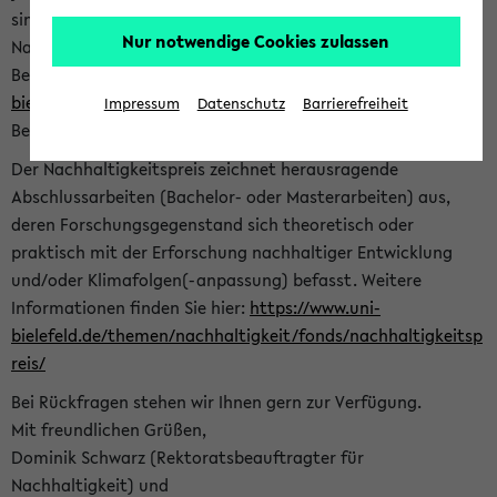
sind herzlich eingeladen sich mit Ihrer Abschlussarbeit beim
Nur notwendige Cookies zulassen
Nachhaltigkeitsbüro zu bewerben. Bitte nutzen Sie für Ihre
Bewerbung dieses Formular<
https://formulare.uni-
bielefeld.de/frontend-server/form/provide/913/
>. Die
Impressum
Datenschutz
Barrierefreiheit
Bewerbungsfrist endet am 30.09.2026.
Der Nachhaltigkeitspreis zeichnet herausragende
Abschlussarbeiten (Bachelor- oder Masterarbeiten) aus,
deren Forschungsgegenstand sich theoretisch oder
praktisch mit der Erforschung nachhaltiger Entwicklung
und/oder Klimafolgen(-anpassung) befasst. Weitere
Informationen finden Sie hier:
https://www.uni-
bielefeld.de/themen/nachhaltigkeit/fonds/nachhaltigkeitsp
reis/
Bei Rückfragen stehen wir Ihnen gern zur Verfügung.
Mit freundlichen Grüßen,
Dominik Schwarz (Rektoratsbeauftragter für
Nachhaltigkeit) und