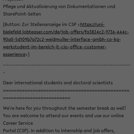
Pflege und Aktualisierung von Dokumentationen und
SharePoint-Seiten
[Button: Zur Stellenanzeige im CSP <
https://uni-
bielefeld.jobteaser.com/de/job-offers/fa3824c2-9736-444c-
90a0-5d109b7a72c2-weidmuller-interface-gmbh-co-kg-
werkstudent-im-bereich-it-cio-office-customer-
experience
>]
-----------------------------------------------------------------------
-
Dear international students and doctoral scientists
===============================================
=========================
We're here for you throughout the semester break as well!
You are welcome to attend our events and use our online
Career Service
Portal (CSP). In addition to internship and job offers,