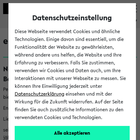
Datenschutzeinstellung
eKVV
Diese Webseite verwendet Cookies und ähnliche
eKVV News
Technologien. Einige davon sind essentiell, um die
Funktionalität der Website zu gewährleisten,
während andere uns helfen, die Website und Ihre
Erfahrung zu verbessern. Falls Sie zustimmen,
Nachhaltigkeitspreis 2026:
verwenden wir Cookies und Daten auch, um Ihre
Bewerbungsphase gestartet (06.08.26)
Interaktionen mit unserer Webseite zu messen. Sie
können Ihre Einwilligung jederzeit unter
Per E-Mail eingestellt von nachhaltigkeitsbuero@uni-
Datenschutzerklärung
einsehen und mit der
bielefeld.de an den Verteiler 'Alle Studierenden':
Wirkung für die Zukunft widerrufen. Auf der Seite
English version below
finden Sie auch zusätzliche Informationen zu den
verwendeten Cookies und Technologien.
Liebe Studierende,
seit 2023 verleiht das Rektorat der Universität Bielefeld
Alle akzeptieren
jährlich den Nachhaltigkeitspreis für Abschlussarbeiten. Sie