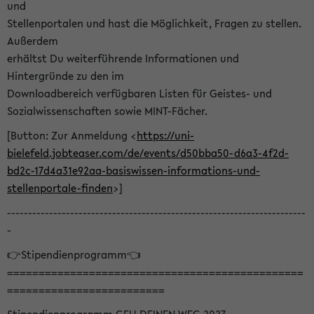
und
Stellenportalen und hast die Möglichkeit, Fragen zu stellen.
Außerdem
erhältst Du weiterführende Informationen und
Hintergründe zu den im
Downloadbereich verfügbaren Listen für Geistes- und
Sozialwissenschaften sowie MINT-Fächer.
[Button: Zur Anmeldung <
https://uni-
bielefeld.jobteaser.com/de/events/d50bba50-d6a3-4f2d-
bd2c-17d4a31e92aa-basiswissen-informations-und-
stellenportale-finden
>]
-----------------------------------------------------------------------
-
👉Stipendienprogramm👈
===============================================
=========================