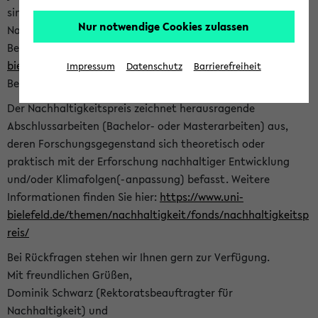
sind herzlich eingeladen sich mit Ihrer Abschlussarbeit beim
Nur notwendige Cookies zulassen
Nachhaltigkeitsbüro zu bewerben. Bitte nutzen Sie für Ihre
Bewerbung dieses Formular<
https://formulare.uni-
bielefeld.de/frontend-server/form/provide/913/
>. Die
Impressum
Datenschutz
Barrierefreiheit
Bewerbungsfrist endet am 30.09.2026.
Der Nachhaltigkeitspreis zeichnet herausragende
Abschlussarbeiten (Bachelor- oder Masterarbeiten) aus,
deren Forschungsgegenstand sich theoretisch oder
praktisch mit der Erforschung nachhaltiger Entwicklung
und/oder Klimafolgen(-anpassung) befasst. Weitere
Informationen finden Sie hier:
https://www.uni-
bielefeld.de/themen/nachhaltigkeit/fonds/nachhaltigkeitsp
reis/
Bei Rückfragen stehen wir Ihnen gern zur Verfügung.
Mit freundlichen Grüßen,
Dominik Schwarz (Rektoratsbeauftragter für
Nachhaltigkeit) und