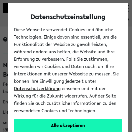
Datenschutzeinstellung
eKVV
Diese Webseite verwendet Cookies und ähnliche
eKVV News
Technologien. Einige davon sind essentiell, um die
Funktionalität der Website zu gewährleisten,
während andere uns helfen, die Website und Ihre
Erfahrung zu verbessern. Falls Sie zustimmen,
Nachhaltigkeitspreis 2026:
verwenden wir Cookies und Daten auch, um Ihre
Bewerbungsphase gestartet (06.08.26)
Interaktionen mit unserer Webseite zu messen. Sie
können Ihre Einwilligung jederzeit unter
Per E-Mail eingestellt von nachhaltigkeitsbuero@uni-
Datenschutzerklärung
einsehen und mit der
bielefeld.de an den Verteiler 'Alle Studierenden':
Wirkung für die Zukunft widerrufen. Auf der Seite
English version below
finden Sie auch zusätzliche Informationen zu den
verwendeten Cookies und Technologien.
Liebe Studierende,
seit 2023 verleiht das Rektorat der Universität Bielefeld
Alle akzeptieren
jährlich den Nachhaltigkeitspreis für Abschlussarbeiten. Sie