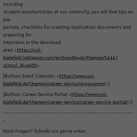
including
student assistantships at our university, you will find tips on
job
portals, checklists for creating application documents and
preparing for
interviews in the download
area <
https://uni-
bielefeld.jobteaser.com/en/handbook/themes/5444?
school_id=4600
>.
[Button: Event Calendar <
https://www.uni-
bielefeld.de/themen/career-service/programm/
>]
[Button: Career Service Portal <
https://www.uni-
bielefeld.de/themen/career-service/career-service-portal/
>]
-----------------------------------------------------------------------
-
Noch Fragen? Schreib uns gerne unter: