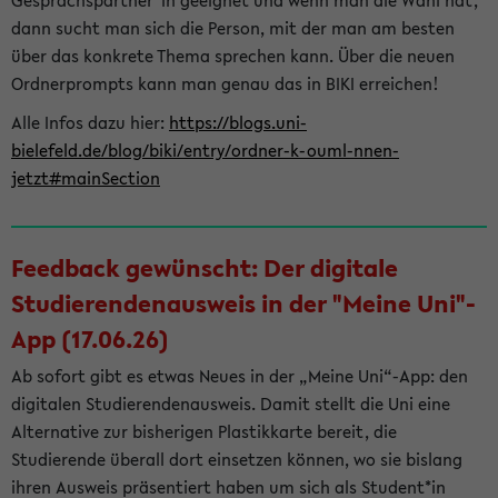
Gesprächspartner*in geeignet und wenn man die Wahl hat,
dann sucht man sich die Person, mit der man am besten
über das konkrete Thema sprechen kann. Über die neuen
Ordnerprompts kann man genau das in BIKI erreichen!
Alle Infos dazu hier:
https://blogs.uni-
bielefeld.de/blog/biki/entry/ordner-k-ouml-nnen-
jetzt#mainSection
Feedback gewünscht: Der digitale
Studierendenausweis in der "Meine Uni"-
App (17.06.26)
Ab sofort gibt es etwas Neues in der „Meine Uni“-App: den
digitalen Studierendenausweis. Damit stellt die Uni eine
Alternative zur bisherigen Plastikkarte bereit, die
Studierende überall dort einsetzen können, wo sie bislang
ihren Ausweis präsentiert haben um sich als Student*in