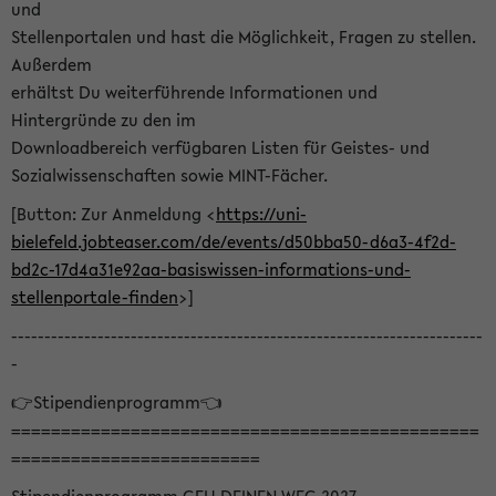
und
Stellenportalen und hast die Möglichkeit, Fragen zu stellen.
Außerdem
erhältst Du weiterführende Informationen und
Hintergründe zu den im
Downloadbereich verfügbaren Listen für Geistes- und
Sozialwissenschaften sowie MINT-Fächer.
[Button: Zur Anmeldung <
https://uni-
bielefeld.jobteaser.com/de/events/d50bba50-d6a3-4f2d-
bd2c-17d4a31e92aa-basiswissen-informations-und-
stellenportale-finden
>]
-----------------------------------------------------------------------
-
👉Stipendienprogramm👈
===============================================
=========================