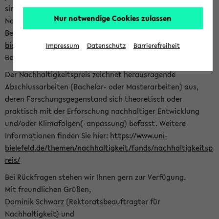
sind herzlich eingeladen sich mit Ihrer Abschlussarbeit beim
Nur notwendige Cookies zulassen
Nachhaltigkeitsbüro zu bewerben. Bitte nutzen Sie für Ihre
Bewerbung dieses Formular<
https://formulare.uni-
bielefeld.de/frontend-server/form/provide/913/
>. Die
Impressum
Datenschutz
Barrierefreiheit
Bewerbungsfrist endet am 30.09.2026.
Der Nachhaltigkeitspreis zeichnet herausragende
Abschlussarbeiten (Bachelor- oder Masterarbeiten) aus,
deren Forschungsgegenstand sich theoretisch oder
praktisch mit der Erforschung nachhaltiger Entwicklung
und/oder Klimafolgen(-anpassung) befasst. Weitere
Informationen finden Sie hier:
https://www.uni-
bielefeld.de/themen/nachhaltigkeit/fonds/nachhaltigkeitsp
reis/
Bei Rückfragen stehen wir Ihnen gern zur Verfügung.
Mit freundlichen Grüßen,
Dominik Schwarz (Rektoratsbeauftragter für
Nachhaltigkeit) und