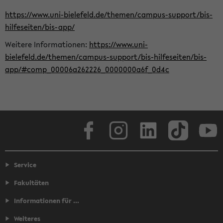
https://www.uni-bielefeld.de/themen/campus-support/bis-
hilfeseiten/bis-app/
Weitere Informationen:
https://www.uni-
bielefeld.de/themen/campus-support/bis-hilfeseiten/bis-
app/#comp_00006a262226_0000000a6f_0d4c
Facebook
Instagram
LinkedIn
TikTok
Youtube
Service
Fakultäten
Informationen für ...
Weiteres