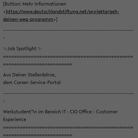
[Button: Mehr Informationen
<
https://www.deutschlandstiftung.net/projekte/geh-
deinen-weg-programm
>]
-----------------------------------------------------------------------
-
✨Job Spotlight ✨
===============================================
=========================
Aus Deiner Stellenbörse,
dem Career-Service-Portal
-----------------------------------------------------------------------
-
Werkstudent*in im Bereich IT - CIO Office - Customer
Experience
===============================================
=========================