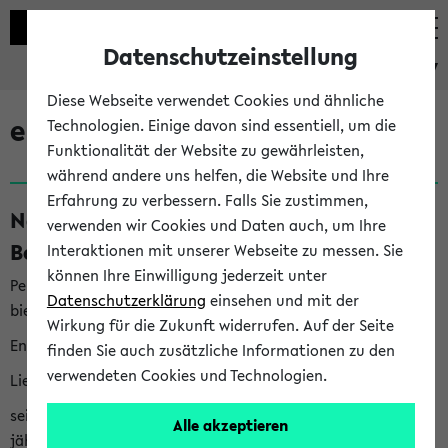
Datenschutzeinstellung
eKVV
Diese Webseite verwendet Cookies und ähnliche
eKVV News
Technologien. Einige davon sind essentiell, um die
Funktionalität der Website zu gewährleisten,
während andere uns helfen, die Website und Ihre
Erfahrung zu verbessern. Falls Sie zustimmen,
Nachhaltigkeitspreis 2026:
verwenden wir Cookies und Daten auch, um Ihre
Bewerbungsphase gestartet (06.08.26)
Interaktionen mit unserer Webseite zu messen. Sie
können Ihre Einwilligung jederzeit unter
Per E-Mail eingestellt von nachhaltigkeitsbuero@uni-
Datenschutzerklärung
einsehen und mit der
bielefeld.de an den Verteiler 'Alle Studierenden':
Wirkung für die Zukunft widerrufen. Auf der Seite
English version below
finden Sie auch zusätzliche Informationen zu den
verwendeten Cookies und Technologien.
Liebe Studierende,
seit 2023 verleiht das Rektorat der Universität Bielefeld
Alle akzeptieren
jährlich den Nachhaltigkeitspreis für Abschlussarbeiten. Sie