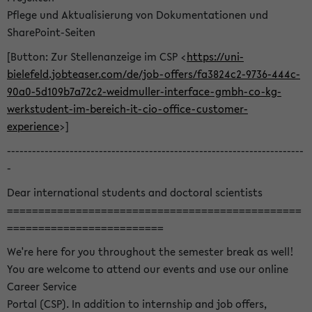
Pflege und Aktualisierung von Dokumentationen und
SharePoint-Seiten
[Button: Zur Stellenanzeige im CSP <
https://uni-
bielefeld.jobteaser.com/de/job-offers/fa3824c2-9736-444c-
90a0-5d109b7a72c2-weidmuller-interface-gmbh-co-kg-
werkstudent-im-bereich-it-cio-office-customer-
experience
>]
-----------------------------------------------------------------------
-
Dear international students and doctoral scientists
===============================================
=========================
We're here for you throughout the semester break as well!
You are welcome to attend our events and use our online
Career Service
Portal (CSP). In addition to internship and job offers,