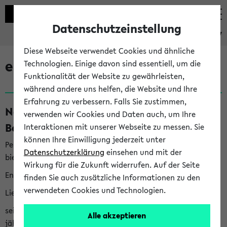
Datenschutzeinstellung
eKVV
Diese Webseite verwendet Cookies und ähnliche
eKVV News
Technologien. Einige davon sind essentiell, um die
Funktionalität der Website zu gewährleisten,
während andere uns helfen, die Website und Ihre
Erfahrung zu verbessern. Falls Sie zustimmen,
Nachhaltigkeitspreis 2026:
verwenden wir Cookies und Daten auch, um Ihre
Bewerbungsphase gestartet (06.08.26)
Interaktionen mit unserer Webseite zu messen. Sie
können Ihre Einwilligung jederzeit unter
Per E-Mail eingestellt von nachhaltigkeitsbuero@uni-
Datenschutzerklärung
einsehen und mit der
bielefeld.de an den Verteiler 'Alle Studierenden':
Wirkung für die Zukunft widerrufen. Auf der Seite
English version below
finden Sie auch zusätzliche Informationen zu den
verwendeten Cookies und Technologien.
Liebe Studierende,
seit 2023 verleiht das Rektorat der Universität Bielefeld
Alle akzeptieren
jährlich den Nachhaltigkeitspreis für Abschlussarbeiten. Sie