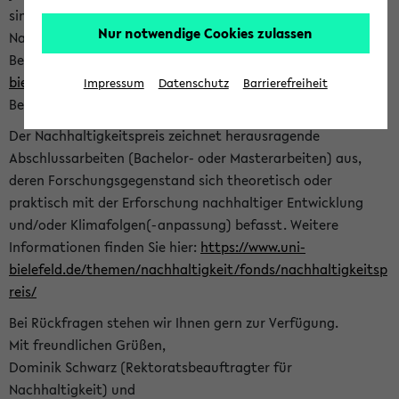
sind herzlich eingeladen sich mit Ihrer Abschlussarbeit beim
Nur notwendige Cookies zulassen
Nachhaltigkeitsbüro zu bewerben. Bitte nutzen Sie für Ihre
Bewerbung dieses Formular<
https://formulare.uni-
bielefeld.de/frontend-server/form/provide/913/
>. Die
Impressum
Datenschutz
Barrierefreiheit
Bewerbungsfrist endet am 30.09.2026.
Der Nachhaltigkeitspreis zeichnet herausragende
Abschlussarbeiten (Bachelor- oder Masterarbeiten) aus,
deren Forschungsgegenstand sich theoretisch oder
praktisch mit der Erforschung nachhaltiger Entwicklung
und/oder Klimafolgen(-anpassung) befasst. Weitere
Informationen finden Sie hier:
https://www.uni-
bielefeld.de/themen/nachhaltigkeit/fonds/nachhaltigkeitsp
reis/
Bei Rückfragen stehen wir Ihnen gern zur Verfügung.
Mit freundlichen Grüßen,
Dominik Schwarz (Rektoratsbeauftragter für
Nachhaltigkeit) und