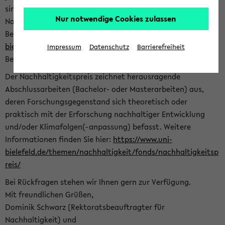
sind herzlich eingeladen sich mit Ihrer Abschlussarbeit beim
Nur notwendige Cookies zulassen
Nachhaltigkeitsbüro zu bewerben. Bitte nutzen Sie für Ihre
Bewerbung dieses Formular<
https://formulare.uni-
bielefeld.de/frontend-server/form/provide/913/
>. Die
Impressum
Datenschutz
Barrierefreiheit
Bewerbungsfrist endet am 30.09.2026.
Der Nachhaltigkeitspreis zeichnet herausragende
Abschlussarbeiten (Bachelor- oder Masterarbeiten) aus,
deren Forschungsgegenstand sich theoretisch oder
praktisch mit der Erforschung nachhaltiger Entwicklung
und/oder Klimafolgen(-anpassung) befasst. Weitere
Informationen finden Sie hier:
https://www.uni-
bielefeld.de/themen/nachhaltigkeit/fonds/nachhaltigkeitsp
reis/
Bei Rückfragen stehen wir Ihnen gern zur Verfügung.
Mit freundlichen Grüßen,
Dominik Schwarz (Rektoratsbeauftragter für
Nachhaltigkeit) und