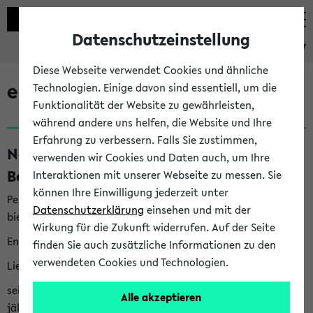
Datenschutzeinstellung
eKVV
Diese Webseite verwendet Cookies und ähnliche
eKVV News
Technologien. Einige davon sind essentiell, um die
Funktionalität der Website zu gewährleisten,
während andere uns helfen, die Website und Ihre
Erfahrung zu verbessern. Falls Sie zustimmen,
Nachhaltigkeitspreis 2026:
verwenden wir Cookies und Daten auch, um Ihre
Bewerbungsphase gestartet (06.08.26)
Interaktionen mit unserer Webseite zu messen. Sie
können Ihre Einwilligung jederzeit unter
Per E-Mail eingestellt von nachhaltigkeitsbuero@uni-
Datenschutzerklärung
einsehen und mit der
bielefeld.de an den Verteiler 'Alle Studierenden':
Wirkung für die Zukunft widerrufen. Auf der Seite
English version below
finden Sie auch zusätzliche Informationen zu den
verwendeten Cookies und Technologien.
Liebe Studierende,
seit 2023 verleiht das Rektorat der Universität Bielefeld
Alle akzeptieren
jährlich den Nachhaltigkeitspreis für Abschlussarbeiten. Sie