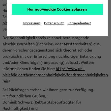
sind herzlich eingeladen sich mit Ihrer Abschlussarbeit beim
Nur notwendige Cookies zulassen
Nachhaltigkeitsbüro zu bewerben. Bitte nutzen Sie für Ihre
Bewerbung dieses Formular<
https://formulare.uni-
bielefeld.de/frontend-server/form/provide/913/
>. Die
Impressum
Datenschutz
Barrierefreiheit
Bewerbungsfrist endet am 30.09.2026.
Der Nachhaltigkeitspreis zeichnet herausragende
Abschlussarbeiten (Bachelor- oder Masterarbeiten) aus,
deren Forschungsgegenstand sich theoretisch oder
praktisch mit der Erforschung nachhaltiger Entwicklung
und/oder Klimafolgen(-anpassung) befasst. Weitere
Informationen finden Sie hier:
https://www.uni-
bielefeld.de/themen/nachhaltigkeit/fonds/nachhaltigkeitsp
reis/
Bei Rückfragen stehen wir Ihnen gern zur Verfügung.
Mit freundlichen Grüßen,
Dominik Schwarz (Rektoratsbeauftragter für
Nachhaltigkeit) und