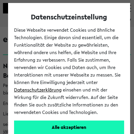
Datenschutzeinstellung
eKVV
Diese Webseite verwendet Cookies und ähnliche
eKVV News
Technologien. Einige davon sind essentiell, um die
Funktionalität der Website zu gewährleisten,
während andere uns helfen, die Website und Ihre
Erfahrung zu verbessern. Falls Sie zustimmen,
Nachhaltigkeitspreis 2026:
verwenden wir Cookies und Daten auch, um Ihre
Bewerbungsphase gestartet (06.08.26)
Interaktionen mit unserer Webseite zu messen. Sie
können Ihre Einwilligung jederzeit unter
Per E-Mail eingestellt von nachhaltigkeitsbuero@uni-
Datenschutzerklärung
einsehen und mit der
bielefeld.de an den Verteiler 'Alle Studierenden':
Wirkung für die Zukunft widerrufen. Auf der Seite
English version below
finden Sie auch zusätzliche Informationen zu den
verwendeten Cookies und Technologien.
Liebe Studierende,
seit 2023 verleiht das Rektorat der Universität Bielefeld
Alle akzeptieren
jährlich den Nachhaltigkeitspreis für Abschlussarbeiten. Sie