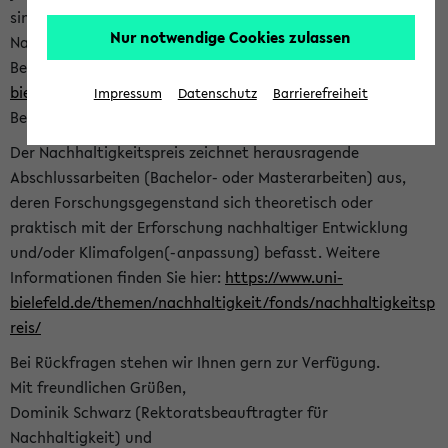
sind herzlich eingeladen sich mit Ihrer Abschlussarbeit beim
Nur notwendige Cookies zulassen
Nachhaltigkeitsbüro zu bewerben. Bitte nutzen Sie für Ihre
Bewerbung dieses Formular<
https://formulare.uni-
bielefeld.de/frontend-server/form/provide/913/
>. Die
Impressum
Datenschutz
Barrierefreiheit
Bewerbungsfrist endet am 30.09.2026.
Der Nachhaltigkeitspreis zeichnet herausragende
Abschlussarbeiten (Bachelor- oder Masterarbeiten) aus,
deren Forschungsgegenstand sich theoretisch oder
praktisch mit der Erforschung nachhaltiger Entwicklung
und/oder Klimafolgen(-anpassung) befasst. Weitere
Informationen finden Sie hier:
https://www.uni-
bielefeld.de/themen/nachhaltigkeit/fonds/nachhaltigkeitsp
reis/
Bei Rückfragen stehen wir Ihnen gern zur Verfügung.
Mit freundlichen Grüßen,
Dominik Schwarz (Rektoratsbeauftragter für
Nachhaltigkeit) und