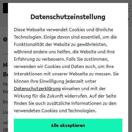
Datenschutzeinstellung
eKVV
Diese Webseite verwendet Cookies und ähnliche
eKVV News
Technologien. Einige davon sind essentiell, um die
Funktionalität der Website zu gewährleisten,
während andere uns helfen, die Website und Ihre
Erfahrung zu verbessern. Falls Sie zustimmen,
Nachhaltigkeitspreis 2026:
verwenden wir Cookies und Daten auch, um Ihre
Bewerbungsphase gestartet (06.08.26)
Interaktionen mit unserer Webseite zu messen. Sie
können Ihre Einwilligung jederzeit unter
Per E-Mail eingestellt von nachhaltigkeitsbuero@uni-
Datenschutzerklärung
einsehen und mit der
bielefeld.de an den Verteiler 'Alle Studierenden':
Wirkung für die Zukunft widerrufen. Auf der Seite
English version below
finden Sie auch zusätzliche Informationen zu den
verwendeten Cookies und Technologien.
Liebe Studierende,
seit 2023 verleiht das Rektorat der Universität Bielefeld
Alle akzeptieren
jährlich den Nachhaltigkeitspreis für Abschlussarbeiten. Sie