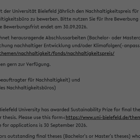
t der Universität Bielefeld jährlich den Nachhaltigkeitspreis für
tigkeitsbüro zu bewerben. Bitte nutzen Sie für Ihre Bewerbung
ie Bewerbungsfrist endet am 30.09.2026.
chnet herausragende Abschlussarbeiten (Bachelor- oder Master
schung nachhaltiger Entwicklung und/oder Klimafolgen(-anpassu
/themen/nachhaltigkeit/fonds/nachhaltigkeitspreis/
nen gern zur Verfügung.
eauftragter für Nachhaltigkeit) und
des Nachhaltigkeitsbüros)
ielefeld University has awarded Sustainability Prize for final the
r thesis. Please use this form<
https://www.uni-bielefeld.de/the
e for applications is 30 September 2026.
rs outstanding final theses (Bachelor's or Master's theses) whos