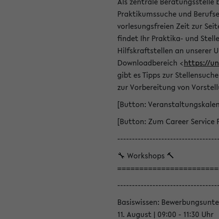
Als zentrale Beratungsstelle 
Praktikumssuche und Berufsei
vorlesungsfreien Zeit zur Seit
findet Ihr Praktika- und Ste
Hilfskraftstellen an unserer U
Downloadbereich <
https://u
gibt es Tipps zur Stellensuc
zur Vorbereitung von Vorstel
[Button: Veranstaltungskale
[Button: Zum Career Service 
----------------------------------
🔧 Workshops 🔨
=======================
----------------------------------
Basiswissen: Bewerbungsunte
11. August | 09:00 - 11:30 Uhr