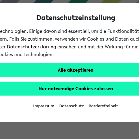
Datenschutzeinstellung
chnologien. Einige davon sind essentiell, um die Funktionalit
sern. Falls Sie zustimmen, verwenden wir Cookies und Daten auc
nter
Datenschutzerklärung
einsehen und mit der Wirkung für die 
ookies und Technologien.
Studium
Lehre
International
Alle akzeptieren
Nur notwendige Cookies zulassen
eis 2026: Bewerbungsphase gestartet (
Impressum
Datenschutz
Barrierefreiheit
chhaltigkeitsbuero@uni-bielefeld.de an den Verteiler 'Alle Studie