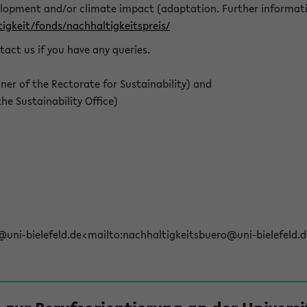
elopment and/or climate impact (adaptation. Further informat
igkeit/fonds/nachhaltigkeitspreis/
tact us if you have any queries.
r of the Rectorate for Sustainability) and
e Sustainability Office)
@uni-bielefeld.de<mailto:nachhaltigkeitsbuero@uni-bielefeld.