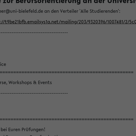
ur Berufsorientierung an der Universitä
eer@uni-bielefeld.de an den Verteiler 'Alle Studierenden':
://t9be21bfb.emailsys1a.net/mailing/203/9320396/1007481/2/5c
--------------------------------------
ice
=================================================
örse, Workshops & Events
--------------------------------------
=================================================
 bei Euren Prüfungen!