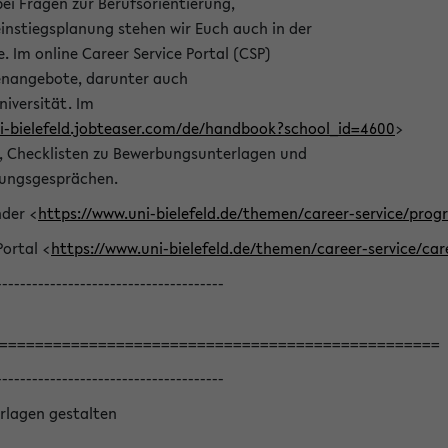
bei Fragen zur Berufsorientierung,
nstiegsplanung stehen wir Euch auch in der
e. Im online Career Service Portal (CSP)
llenangebote, darunter auch
niversität. Im
ni-bielefeld.jobteaser.com/de/handbook?school_id=4600
>
he, Checklisten zu Bewerbungsunterlagen und
lungsgesprächen.
nder <
https://www.uni-bielefeld.de/themen/career-service/pro
Portal <
https://www.uni-bielefeld.de/themen/career-service/car
--------------------------------------
=================================================
--------------------------------------
rlagen gestalten