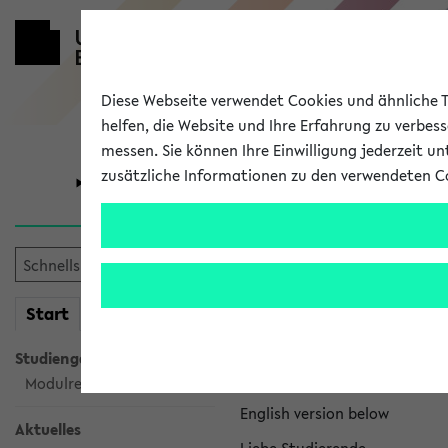
Diese Webseite verwendet Cookies und ähnliche Te
helfen, die Website und Ihre Erfahrung zu verbes
messen. Sie können Ihre Einwilligung jederzeit u
zusätzliche Informationen zu den verwendeten C
Universität
Forschung
eKVV News
mein
Start
eKVV
Nachhaltigkeitspr
Studiengangsauswahl
Per E-Mail eingestellt von na
Modulrecherche
English version below
Aktuelles