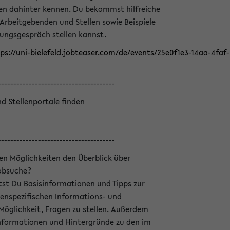
en dahinter kennen. Du bekommst hilfreiche
 Arbeitgebenden und Stellen sowie Beispiele
lungsgespräch stellen kannst.
ps://uni-bielefeld.jobteaser.com/de/events/25e0f1e3-14aa-4fa
--------------------------------------
nd Stellenportale finden
--------------------------------------
hen Möglichkeiten den Überblick über
Jobsuche?
ltst Du Basisinformationen und Tipps zur
enspezifischen Informations- und
 Möglichkeit, Fragen zu stellen. Außerdem
Informationen und Hintergründe zu den im