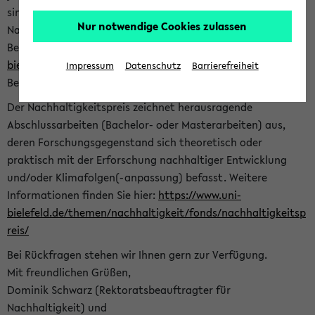
sind herzlich eingeladen sich mit Ihrer Abschlussarbeit beim
Nur notwendige Cookies zulassen
Nachhaltigkeitsbüro zu bewerben. Bitte nutzen Sie für Ihre
Bewerbung dieses Formular<
https://formulare.uni-
bielefeld.de/frontend-server/form/provide/913/
>. Die
Impressum
Datenschutz
Barrierefreiheit
Bewerbungsfrist endet am 30.09.2026.
Der Nachhaltigkeitspreis zeichnet herausragende
Abschlussarbeiten (Bachelor- oder Masterarbeiten) aus,
deren Forschungsgegenstand sich theoretisch oder
praktisch mit der Erforschung nachhaltiger Entwicklung
und/oder Klimafolgen(-anpassung) befasst. Weitere
Informationen finden Sie hier:
https://www.uni-
bielefeld.de/themen/nachhaltigkeit/fonds/nachhaltigkeitsp
reis/
Bei Rückfragen stehen wir Ihnen gern zur Verfügung.
Mit freundlichen Grüßen,
Dominik Schwarz (Rektoratsbeauftragter für
Nachhaltigkeit) und