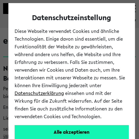
Datenschutzeinstellung
eKVV
Diese Webseite verwendet Cookies und ähnliche
eKVV News
Technologien. Einige davon sind essentiell, um die
Funktionalität der Website zu gewährleisten,
während andere uns helfen, die Website und Ihre
Erfahrung zu verbessern. Falls Sie zustimmen,
Nachhaltigkeitspreis 2026:
verwenden wir Cookies und Daten auch, um Ihre
Bewerbungsphase gestartet (06.08.26)
Interaktionen mit unserer Webseite zu messen. Sie
können Ihre Einwilligung jederzeit unter
Per E-Mail eingestellt von nachhaltigkeitsbuero@uni-
Datenschutzerklärung
einsehen und mit der
bielefeld.de an den Verteiler 'Alle Studierenden':
Wirkung für die Zukunft widerrufen. Auf der Seite
English version below
finden Sie auch zusätzliche Informationen zu den
verwendeten Cookies und Technologien.
Liebe Studierende,
seit 2023 verleiht das Rektorat der Universität Bielefeld
Alle akzeptieren
jährlich den Nachhaltigkeitspreis für Abschlussarbeiten. Sie