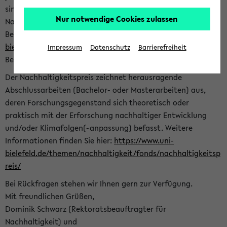
sind herzlich eingeladen sich mit Ihrer Abschlussarbeit beim
Nur notwendige Cookies zulassen
Nachhaltigkeitsbüro zu bewerben. Bitte nutzen Sie für Ihre
Bewerbung dieses Formular<
https://formulare.uni-
bielefeld.de/frontend-server/form/provide/913/
>. Die
Impressum
Datenschutz
Barrierefreiheit
Bewerbungsfrist endet am 30.09.2026.
Der Nachhaltigkeitspreis zeichnet herausragende
Abschlussarbeiten (Bachelor- oder Masterarbeiten) aus,
deren Forschungsgegenstand sich theoretisch oder
praktisch mit der Erforschung nachhaltiger Entwicklung
und/oder Klimafolgen(-anpassung) befasst. Weitere
Informationen finden Sie hier:
https://www.uni-
bielefeld.de/themen/nachhaltigkeit/fonds/nachhaltigkeitsp
reis/
Bei Rückfragen stehen wir Ihnen gern zur Verfügung.
Mit freundlichen Grüßen,
Dominik Schwarz (Rektoratsbeauftragter für
Nachhaltigkeit) und