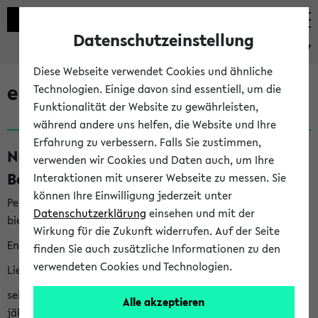
Datenschutzeinstellung
eKVV
Diese Webseite verwendet Cookies und ähnliche
eKVV News
Technologien. Einige davon sind essentiell, um die
Funktionalität der Website zu gewährleisten,
während andere uns helfen, die Website und Ihre
Erfahrung zu verbessern. Falls Sie zustimmen,
Nachhaltigkeitspreis 2026:
verwenden wir Cookies und Daten auch, um Ihre
Bewerbungsphase gestartet (06.08.26)
Interaktionen mit unserer Webseite zu messen. Sie
können Ihre Einwilligung jederzeit unter
Per E-Mail eingestellt von nachhaltigkeitsbuero@uni-
Datenschutzerklärung
einsehen und mit der
bielefeld.de an den Verteiler 'Alle Studierenden':
Wirkung für die Zukunft widerrufen. Auf der Seite
English version below
finden Sie auch zusätzliche Informationen zu den
verwendeten Cookies und Technologien.
Liebe Studierende,
seit 2023 verleiht das Rektorat der Universität Bielefeld
Alle akzeptieren
jährlich den Nachhaltigkeitspreis für Abschlussarbeiten. Sie