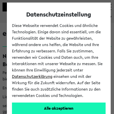
Datenschutzeinstellung
eKVV
Diese Webseite verwendet Cookies und ähnliche
eKVV News
Technologien. Einige davon sind essentiell, um die
Funktionalität der Website zu gewährleisten,
während andere uns helfen, die Website und Ihre
Erfahrung zu verbessern. Falls Sie zustimmen,
Nachhaltigkeitspreis 2026:
verwenden wir Cookies und Daten auch, um Ihre
Bewerbungsphase gestartet (06.08.26)
Interaktionen mit unserer Webseite zu messen. Sie
können Ihre Einwilligung jederzeit unter
Per E-Mail eingestellt von nachhaltigkeitsbuero@uni-
Datenschutzerklärung
einsehen und mit der
bielefeld.de an den Verteiler 'Alle Studierenden':
Wirkung für die Zukunft widerrufen. Auf der Seite
English version below
finden Sie auch zusätzliche Informationen zu den
verwendeten Cookies und Technologien.
Liebe Studierende,
seit 2023 verleiht das Rektorat der Universität Bielefeld
Alle akzeptieren
jährlich den Nachhaltigkeitspreis für Abschlussarbeiten. Sie