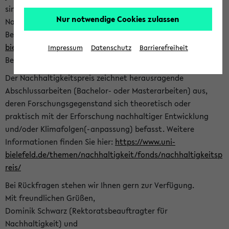
sind herzlich eingeladen sich mit Ihrer Abschlussarbeit beim
Nur notwendige Cookies zulassen
Nachhaltigkeitsbüro zu bewerben. Bitte nutzen Sie für Ihre
Bewerbung dieses Formular<
https://formulare.uni-
bielefeld.de/frontend-server/form/provide/913/
>. Die
Impressum
Datenschutz
Barrierefreiheit
Bewerbungsfrist endet am 30.09.2026.
Der Nachhaltigkeitspreis zeichnet herausragende
Abschlussarbeiten (Bachelor- oder Masterarbeiten) aus,
deren Forschungsgegenstand sich theoretisch oder
praktisch mit der Erforschung nachhaltiger Entwicklung
und/oder Klimafolgen(-anpassung) befasst. Weitere
Informationen finden Sie hier:
https://www.uni-
bielefeld.de/themen/nachhaltigkeit/fonds/nachhaltigkeitsp
reis/
Bei Rückfragen stehen wir Ihnen gern zur Verfügung.
Mit freundlichen Grüßen,
Dominik Schwarz (Rektoratsbeauftragter für
Nachhaltigkeit) und