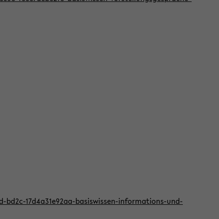
2d-bd2c-17d4a31e92aa-basiswissen-informations-und-