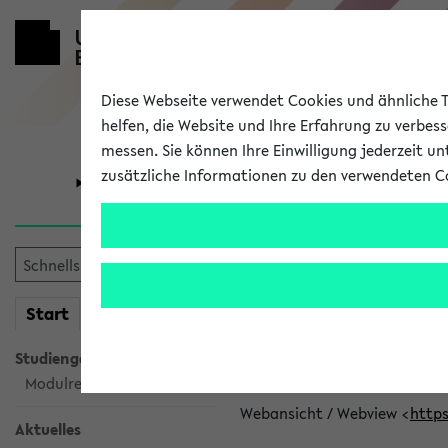
Diese Webseite verwendet Cookies und ähnliche Te
helfen, die Website und Ihre Erfahrung zu verbes
messen. Sie können Ihre Einwilligung jederzeit u
zusätzliche Informationen zu den verwendeten C
Universität
Forschung
eKVV News
mein
Start
eKVV
👉 Neue Angebote z
Studiengangsauswahl
Per E-Mail eingestellt von car
Modulrecherche
Webansicht / Webview <
https
Aktuelles