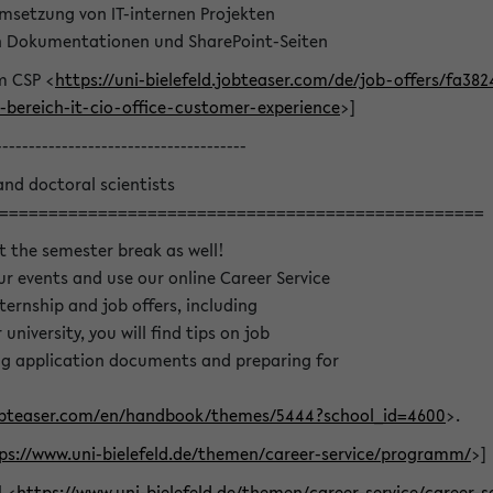
msetzung von IT-internen Projekten
on Dokumentationen und SharePoint-Seiten
m CSP <
https://uni-bielefeld.jobteaser.com/de/job-offers/fa3
bereich-it-cio-office-customer-experience
>]
--------------------------------------
and doctoral scientists
=================================================
t the semester break as well!
r events and use our online Career Service
nternship and job offers, including
university, you will find tips on job
ing application documents and preparing for
.jobteaser.com/en/handbook/themes/5444?school_id=4600
>.
ps://www.uni-bielefeld.de/themen/career-service/programm/
>]
l <
https://www.uni-bielefeld.de/themen/career-service/career-s