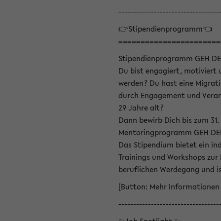
----------------------------------
👉Stipendienprogramm👈
=======================
Stipendienprogramm GEH DE
Du bist engagiert, motiviert u
werden? Du hast eine Migrati
durch Engagement und Verant
29 Jahre alt?
Dann bewirb Dich bis zum 31.
Mentoringprogramm GEH DEIN
Das Stipendium bietet ein in
Trainings und Workshops zur
beruflichen Werdegang und is
[Button: Mehr Informationen
----------------------------------