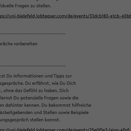
iduelle Fragen zu stellen.
ps://uni-bielefeld.jobteaser.com/de/events/33dcb183-e1cb-40
--------------------------------------
präche vorbereiten
--------------------------------------
ltst Du Informationen und Tipps zur
sgespräche. Du erfährst, wie Du Dich
, ohne das Gefühl zu haben, Dich
ernst Du potenzielle Fragen sowie die
en dahinter kennen. Du bekommst hilfreiche
 Arbeitgebenden und Stellen sowie Beispiele
lungsgespräch stellen kannst.
ps://uni-bielefeld.jobteaser.com/de/events/25e0f1e3-14aa-4fa