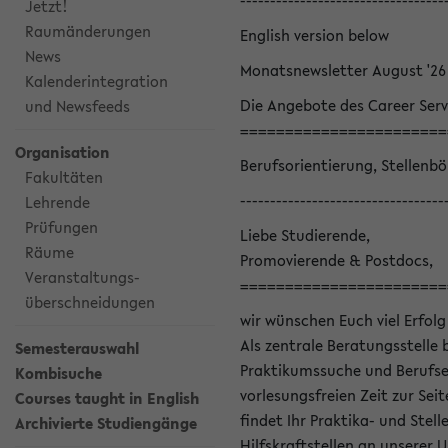
----------------------------------
Jetzt!
Raumänderungen
English version below
News
Monatsnewsletter August '26
Kalenderintegration
Die Angebote des Career Serv
und Newsfeeds
=======================
Organisation
Berufsorientierung, Stellenb
Fakultäten
----------------------------------
Lehrende
Prüfungen
Liebe Studierende,
Räume
Promovierende & Postdocs,
Veranstaltungs-
=======================
überschneidungen
wir wünschen Euch viel Erfolg
Als zentrale Beratungsstelle 
Semesterauswahl
Praktikumssuche und Berufsei
Kombisuche
vorlesungsfreien Zeit zur Seit
Courses taught in English
findet Ihr Praktika- und Ste
Archivierte Studiengänge
Hilfskraftstellen an unserer U