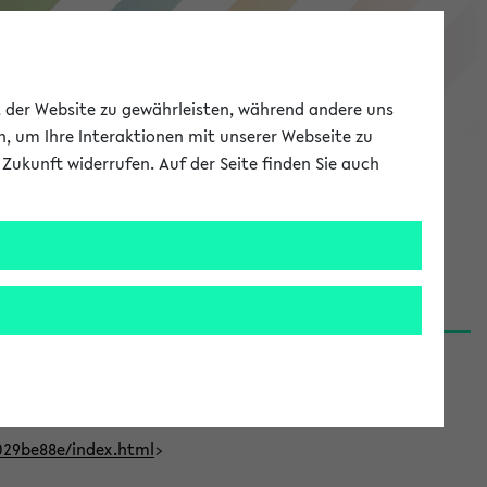
eKVV
ät der Website zu gewährleisten, während andere uns
h, um Ihre Interaktionen mit unserer Webseite zu
Zukunft widerrufen. Auf der Seite finden Sie auch
Meine Uni
EN
ANMELDEN
t Bielefeld (31.07.26)
029be88e/index.html
>