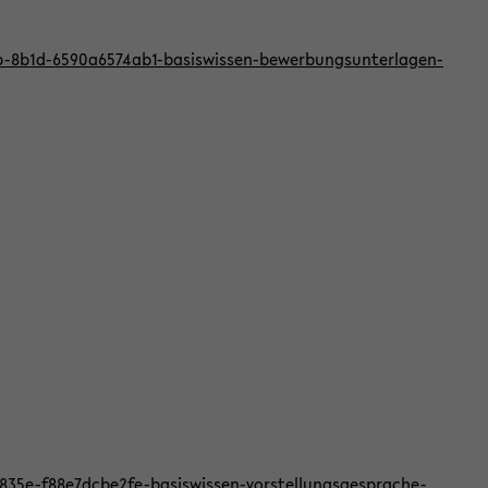
bb-8b1d-6590a6574ab1-basiswissen-bewerbungsunterlagen-
f-835e-f88e7dcbe2fe-basiswissen-vorstellungsgesprache-