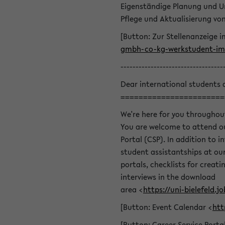
Eigenständige Planung und U
Pflege und Aktualisierung v
[Button: Zur Stellenanzeige i
gmbh-co-kg-werkstudent-im-
----------------------------------
Dear international students 
=======================
We're here for you throughou
You are welcome to attend ou
Portal (CSP). In addition to i
student assistantships at our 
portals, checklists for creat
interviews in the download
area <
https://uni-bielefeld
[Button: Event Calendar <
htt
[Button: Career Service Porta