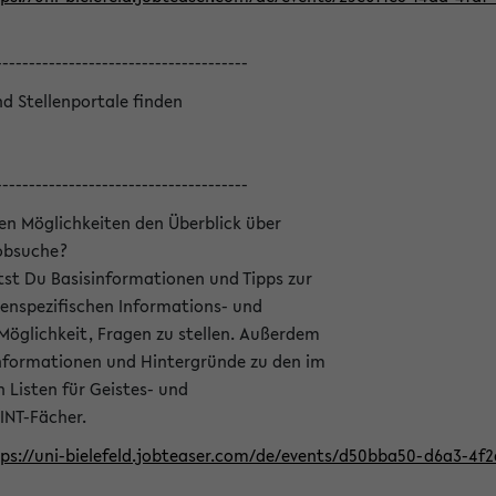
--------------------------------------
nd Stellenportale finden
--------------------------------------
hen Möglichkeiten den Überblick über
Jobsuche?
ltst Du Basisinformationen und Tipps zur
enspezifischen Informations- und
 Möglichkeit, Fragen zu stellen. Außerdem
Informationen und Hintergründe zu den im
Listen für Geistes- und
INT-Fächer.
ps://uni-bielefeld.jobteaser.com/de/events/d50bba50-d6a3-4f