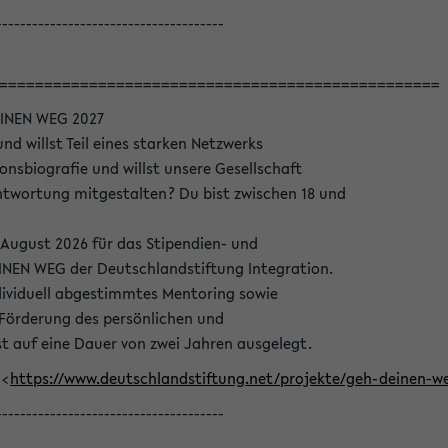
--------------------------------------
=================================================
INEN WEG 2027
nd willst Teil eines starken Netzwerks
onsbiografie und willst unsere Gesellschaft
wortung mitgestalten? Du bist zwischen 18 und
 August 2026 für das Stipendien- und
EN WEG der Deutschlandstiftung Integration.
dividuell abgestimmtes Mentoring sowie
 Förderung des persönlichen und
t auf eine Dauer von zwei Jahren ausgelegt.
 <
https://www.deutschlandstiftung.net/projekte/geh-deinen
--------------------------------------