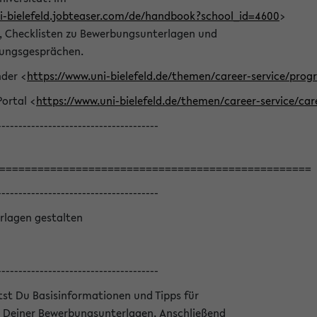
ni-bielefeld.jobteaser.com/de/handbook?school_id=4600
>
he, Checklisten zu Bewerbungsunterlagen und
lungsgesprächen.
nder <
https://www.uni-bielefeld.de/themen/career-service/pro
Portal <
https://www.uni-bielefeld.de/themen/career-service/car
--------------------------------------
=================================================
--------------------------------------
rlagen gestalten
--------------------------------------
ltst Du Basisinformationen und Tipps für
 Deiner Bewerbungsunterlagen. Anschließend