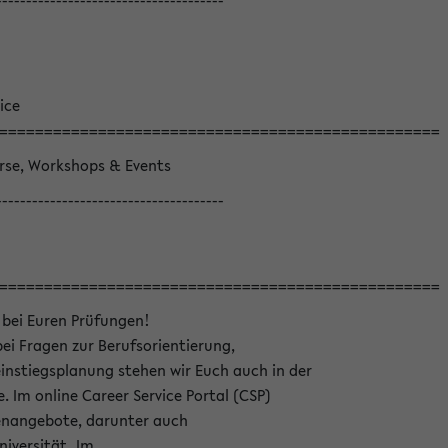
--------------------------------------
ice
=================================================
örse, Workshops & Events
--------------------------------------
=================================================
 bei Euren Prüfungen!
bei Fragen zur Berufsorientierung,
nstiegsplanung stehen wir Euch auch in der
e. Im online Career Service Portal (CSP)
llenangebote, darunter auch
niversität. Im