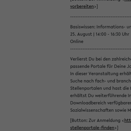
vorbereiten
>]
----------------------------------
Basiswissen: Informations- u
25. August | 14:00 - 16:30 Uhr
Online
----------------------------------
Verlierst Du bei den zahlreic
passende Portale für Deine 
In dieser Veranstaltung erhä
Suche nach fach- und branch
Stellenportalen und hast die
erhältst Du weiterführende 
Downloadbereich verfügbaren 
Sozialwissenschaften sowie M
[Button: Zur Anmeldung <
htt
stellenportale-finden
>]