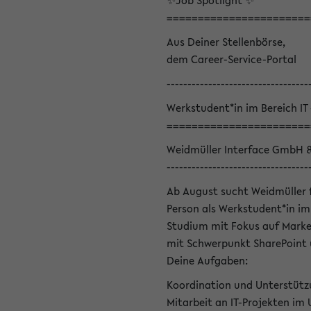
✨Job Spotlight ✨
=======================
Aus Deiner Stellenbörse,
dem Career-Service-Portal
----------------------------------
Werkstudent*in im Bereich IT
=======================
Weidmüller Interface GmbH 
----------------------------------
Ab August sucht Weidmüller 
Person als Werkstudent*in im 
Studium mit Fokus auf Marke
mit Schwerpunkt SharePoint 
Deine Aufgaben:
Koordination und Unterstütz
Mitarbeit an IT-Projekten im 