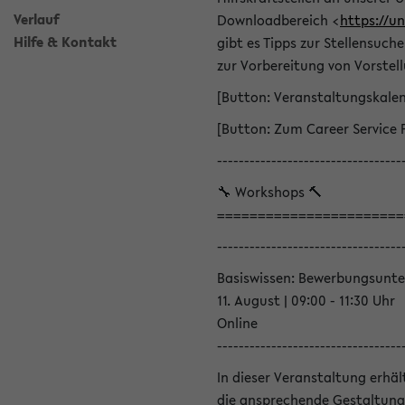
Verlauf
Downloadbereich <
https://u
Hilfe & Kontakt
gibt es Tipps zur Stellensuc
zur Vorbereitung von Vorstel
[Button: Veranstaltungskale
[Button: Zum Career Service 
----------------------------------
🔧 Workshops 🔨
=======================
----------------------------------
Basiswissen: Bewerbungsunte
11. August | 09:00 - 11:30 Uhr
Online
----------------------------------
In dieser Veranstaltung erhä
die ansprechende Gestaltung