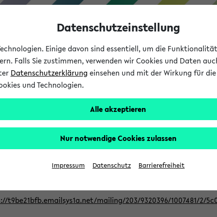
Datenschutzeinstellung
chnologien. Einige davon sind essentiell, um die Funktionalit
sern. Falls Sie zustimmen, verwenden wir Cookies und Daten auc
nter
Datenschutzerklärung
einsehen und mit der Wirkung für die 
ookies und Technologien.
Studium
Lehre
International
Alle akzeptieren
Nur notwendige Cookies zulassen
ur Berufsorientierung an der Universitä
Impressum
Datenschutz
Barrierefreiheit
eer@uni-bielefeld.de an den Verteiler 'Alle Studierenden':
://t9be21bfb.emailsys1a.net/mailing/203/9320396/1007481/2/5c