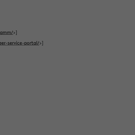
gramm/
>]
eer-service-portal/
>]