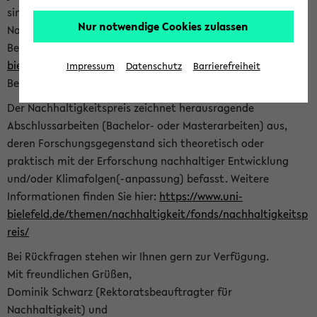
sind herzlich eingeladen sich mit Ihrer Abschlussarbeit beim
Nur notwendige Cookies zulassen
Nachhaltigkeitsbüro zu bewerben. Bitte nutzen Sie für Ihre
Bewerbung dieses Formular<
https://formulare.uni-
bielefeld.de/frontend-server/form/provide/913/
>. Die
Impressum
Datenschutz
Barrierefreiheit
Bewerbungsfrist endet am 30.09.2026.
Der Nachhaltigkeitspreis zeichnet herausragende
Abschlussarbeiten (Bachelor- oder Masterarbeiten) aus,
deren Forschungsgegenstand sich theoretisch oder
praktisch mit der Erforschung nachhaltiger Entwicklung
und/oder Klimafolgen(-anpassung) befasst. Weitere
Informationen finden Sie hier:
https://www.uni-
bielefeld.de/themen/nachhaltigkeit/fonds/nachhaltigkeitsp
reis/
Bei Rückfragen stehen wir Ihnen gern zur Verfügung.
Mit freundlichen Grüßen,
Dominik Schwarz (Rektoratsbeauftragter für
Nachhaltigkeit) und