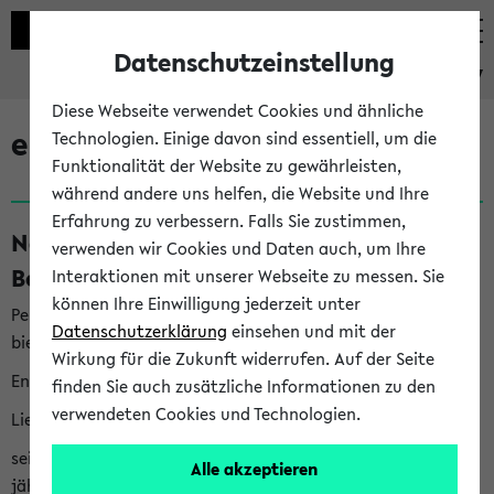
Datenschutzeinstellung
eKVV
Diese Webseite verwendet Cookies und ähnliche
eKVV News
Technologien. Einige davon sind essentiell, um die
Funktionalität der Website zu gewährleisten,
während andere uns helfen, die Website und Ihre
Erfahrung zu verbessern. Falls Sie zustimmen,
Nachhaltigkeitspreis 2026:
verwenden wir Cookies und Daten auch, um Ihre
Bewerbungsphase gestartet (06.08.26)
Interaktionen mit unserer Webseite zu messen. Sie
können Ihre Einwilligung jederzeit unter
Per E-Mail eingestellt von nachhaltigkeitsbuero@uni-
Datenschutzerklärung
einsehen und mit der
bielefeld.de an den Verteiler 'Alle Studierenden':
Wirkung für die Zukunft widerrufen. Auf der Seite
English version below
finden Sie auch zusätzliche Informationen zu den
verwendeten Cookies und Technologien.
Liebe Studierende,
seit 2023 verleiht das Rektorat der Universität Bielefeld
Alle akzeptieren
jährlich den Nachhaltigkeitspreis für Abschlussarbeiten. Sie