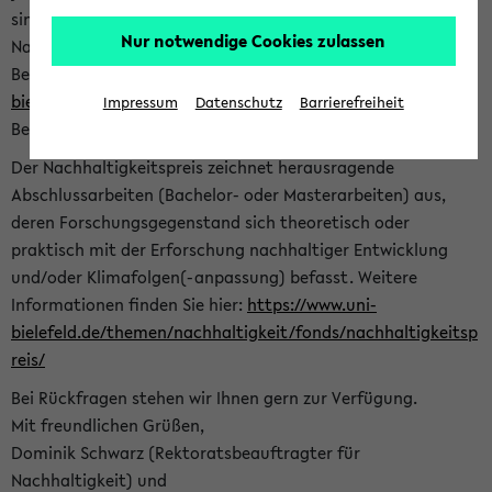
sind herzlich eingeladen sich mit Ihrer Abschlussarbeit beim
Nur notwendige Cookies zulassen
Nachhaltigkeitsbüro zu bewerben. Bitte nutzen Sie für Ihre
Bewerbung dieses Formular<
https://formulare.uni-
bielefeld.de/frontend-server/form/provide/913/
>. Die
Impressum
Datenschutz
Barrierefreiheit
Bewerbungsfrist endet am 30.09.2026.
Der Nachhaltigkeitspreis zeichnet herausragende
Abschlussarbeiten (Bachelor- oder Masterarbeiten) aus,
deren Forschungsgegenstand sich theoretisch oder
praktisch mit der Erforschung nachhaltiger Entwicklung
und/oder Klimafolgen(-anpassung) befasst. Weitere
Informationen finden Sie hier:
https://www.uni-
bielefeld.de/themen/nachhaltigkeit/fonds/nachhaltigkeitsp
reis/
Bei Rückfragen stehen wir Ihnen gern zur Verfügung.
Mit freundlichen Grüßen,
Dominik Schwarz (Rektoratsbeauftragter für
Nachhaltigkeit) und