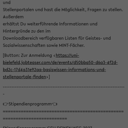
und
Stellenportalen und hast die Möglichkeit, Fragen zu stellen.
Außerdem
erhältst Du weiterführende Informationen und
Hintergründe zu den im
Downloadbereich verfügbaren Listen für Geistes- und
Sozialwissenschaften sowie MINT-Fächer.
[Button: Zur Anmeldung <
https://uni-
bielefeld.jobteaser.com/de/events/d50bba50-d6a3-4f2d-
bd2c-17d4a31e92aa-basiswissen-informations-und-
stellenportale-finden
>]
-----------------------------------------------------------------------
-
👉Stipendienprogramm👈
===============================================
=========================