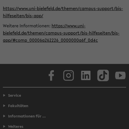
https://www.uni-bielefeld.de/themen/campus-support/bis-
hilfeseiten/bis-app/
Weitere Informationen:
https://www.uni-
bielefeld.de/themen/campus-support/bis-hilfeseiten/bis-
app/#comp_00006a262226_0000000a6f_0d4c
Facebook
Instagram
LinkedIn
TikTok
Youtube
Service
Fakultäten
Informationen für ...
Weiteres