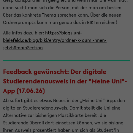
Gesprächspartner*in geeignet und wenn man die Wahl hat,
dann sucht man sich die Person, mit der man am besten
über das konkrete Thema sprechen kann. Über die neuen
Ordnerprompts kann man genau das in BIKI erreichen!
Alle Infos dazu hier:
https://blogs.uni-
bielefeld.de/blog/biki/entry/ordner-k-ouml-nnen-
jetzt#mainSection
Feedback gewünscht: Der digitale
Studierendenausweis in der "Meine Uni"-
App (17.06.26)
Ab sofort gibt es etwas Neues in der „Meine Uni“-App: den
digitalen Studierendenausweis. Damit stellt die Uni eine
Alternative zur bisherigen Plastikkarte bereit, die
Studierende überall dort einsetzen können, wo sie bislang
ihren Ausweis präsentiert haben um sich als Student*in