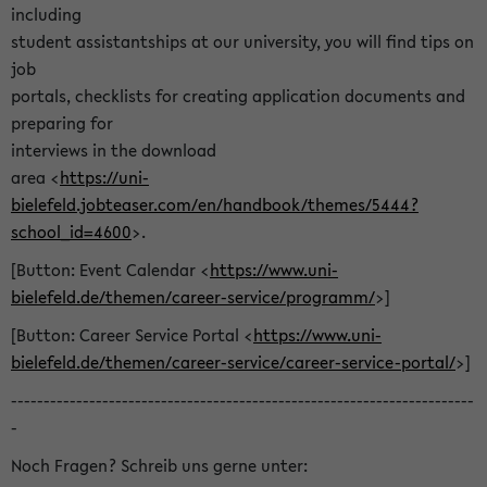
including
student assistantships at our university, you will find tips on
job
portals, checklists for creating application documents and
preparing for
interviews in the download
area <
https://uni-
bielefeld.jobteaser.com/en/handbook/themes/5444?
school_id=4600
>.
[Button: Event Calendar <
https://www.uni-
bielefeld.de/themen/career-service/programm/
>]
[Button: Career Service Portal <
https://www.uni-
bielefeld.de/themen/career-service/career-service-portal/
>]
-----------------------------------------------------------------------
-
Noch Fragen? Schreib uns gerne unter: