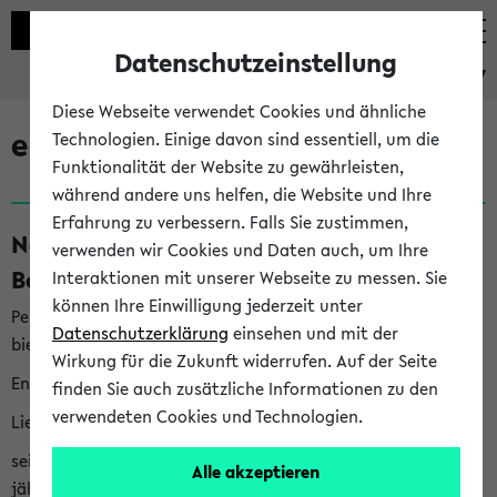
Datenschutzeinstellung
eKVV
Diese Webseite verwendet Cookies und ähnliche
eKVV News
Technologien. Einige davon sind essentiell, um die
Funktionalität der Website zu gewährleisten,
während andere uns helfen, die Website und Ihre
Erfahrung zu verbessern. Falls Sie zustimmen,
Nachhaltigkeitspreis 2026:
verwenden wir Cookies und Daten auch, um Ihre
Bewerbungsphase gestartet (06.08.26)
Interaktionen mit unserer Webseite zu messen. Sie
können Ihre Einwilligung jederzeit unter
Per E-Mail eingestellt von nachhaltigkeitsbuero@uni-
Datenschutzerklärung
einsehen und mit der
bielefeld.de an den Verteiler 'Alle Studierenden':
Wirkung für die Zukunft widerrufen. Auf der Seite
English version below
finden Sie auch zusätzliche Informationen zu den
verwendeten Cookies und Technologien.
Liebe Studierende,
seit 2023 verleiht das Rektorat der Universität Bielefeld
Alle akzeptieren
jährlich den Nachhaltigkeitspreis für Abschlussarbeiten. Sie