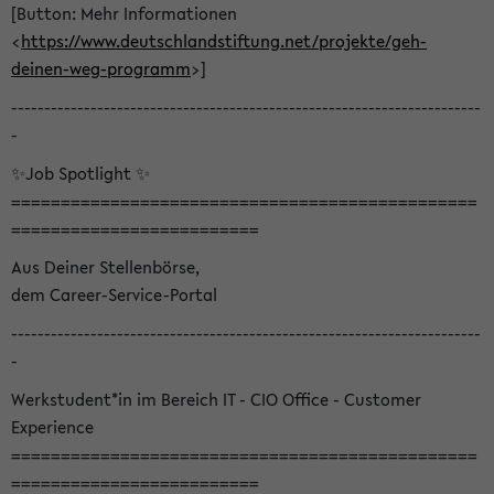
[Button: Mehr Informationen
<
https://www.deutschlandstiftung.net/projekte/geh-
deinen-weg-programm
>]
-----------------------------------------------------------------------
-
✨Job Spotlight ✨
===============================================
=========================
Aus Deiner Stellenbörse,
dem Career-Service-Portal
-----------------------------------------------------------------------
-
Werkstudent*in im Bereich IT - CIO Office - Customer
Experience
===============================================
=========================