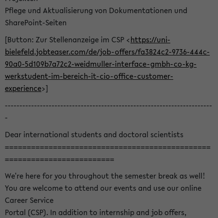
Pflege und Aktualisierung von Dokumentationen und
SharePoint-Seiten
[Button: Zur Stellenanzeige im CSP <
https://uni-
bielefeld.jobteaser.com/de/job-offers/fa3824c2-9736-444c-
90a0-5d109b7a72c2-weidmuller-interface-gmbh-co-kg-
werkstudent-im-bereich-it-cio-office-customer-
experience
>]
-----------------------------------------------------------------------
-
Dear international students and doctoral scientists
===============================================
=========================
We're here for you throughout the semester break as well!
You are welcome to attend our events and use our online
Career Service
Portal (CSP). In addition to internship and job offers,