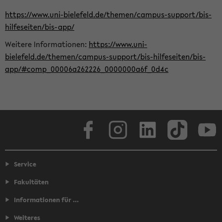
https://www.uni-bielefeld.de/themen/campus-support/bis-
hilfeseiten/bis-app/
Weitere Informationen:
https://www.uni-
bielefeld.de/themen/campus-support/bis-hilfeseiten/bis-
app/#comp_00006a262226_0000000a6f_0d4c
Facebook
Instagram
LinkedIn
TikTok
Youtube
Service
Fakultäten
Informationen für ...
Weiteres