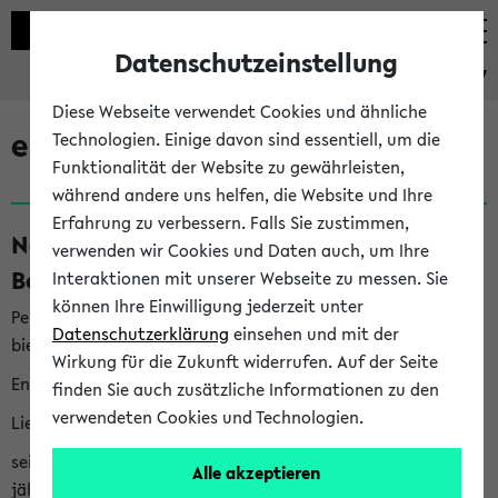
Datenschutzeinstellung
eKVV
Diese Webseite verwendet Cookies und ähnliche
eKVV News
Technologien. Einige davon sind essentiell, um die
Funktionalität der Website zu gewährleisten,
während andere uns helfen, die Website und Ihre
Erfahrung zu verbessern. Falls Sie zustimmen,
Nachhaltigkeitspreis 2026:
verwenden wir Cookies und Daten auch, um Ihre
Bewerbungsphase gestartet (06.08.26)
Interaktionen mit unserer Webseite zu messen. Sie
können Ihre Einwilligung jederzeit unter
Per E-Mail eingestellt von nachhaltigkeitsbuero@uni-
Datenschutzerklärung
einsehen und mit der
bielefeld.de an den Verteiler 'Alle Studierenden':
Wirkung für die Zukunft widerrufen. Auf der Seite
English version below
finden Sie auch zusätzliche Informationen zu den
verwendeten Cookies und Technologien.
Liebe Studierende,
seit 2023 verleiht das Rektorat der Universität Bielefeld
Alle akzeptieren
jährlich den Nachhaltigkeitspreis für Abschlussarbeiten. Sie