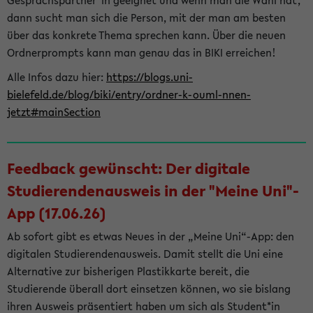
Gesprächspartner*in geeignet und wenn man die Wahl hat,
dann sucht man sich die Person, mit der man am besten
über das konkrete Thema sprechen kann. Über die neuen
Ordnerprompts kann man genau das in BIKI erreichen!
Alle Infos dazu hier:
https://blogs.uni-
bielefeld.de/blog/biki/entry/ordner-k-ouml-nnen-
jetzt#mainSection
Feedback gewünscht: Der digitale
Studierendenausweis in der "Meine Uni"-
App (17.06.26)
Ab sofort gibt es etwas Neues in der „Meine Uni“-App: den
digitalen Studierendenausweis. Damit stellt die Uni eine
Alternative zur bisherigen Plastikkarte bereit, die
Studierende überall dort einsetzen können, wo sie bislang
ihren Ausweis präsentiert haben um sich als Student*in