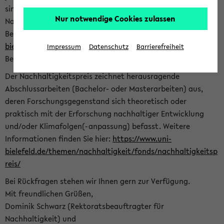
sind herzlich eingeladen sich mit Ihrer Abschlussarbeit beim
Nur notwendige Cookies zulassen
Nachhaltigkeitsbüro zu bewerben. Bitte nutzen Sie für Ihre
Bewerbung dieses Formular<
https://formulare.uni-
bielefeld.de/frontend-server/form/provide/913/
>. Die
Impressum
Datenschutz
Barrierefreiheit
Bewerbungsfrist endet am 30.09.2026.
Der Nachhaltigkeitspreis zeichnet herausragende
Abschlussarbeiten (Bachelor- oder Masterarbeiten) aus,
deren Forschungsgegenstand sich theoretisch oder
praktisch mit der Erforschung nachhaltiger Entwicklung
und/oder Klimafolgen(-anpassung) befasst. Weitere
Informationen finden Sie hier:
https://www.uni-
bielefeld.de/themen/nachhaltigkeit/fonds/nachhaltigkeitsp
reis/
Bei Rückfragen stehen wir Ihnen gern zur Verfügung.
Mit freundlichen Grüßen,
Dominik Schwarz (Rektoratsbeauftragter für
Nachhaltigkeit) und