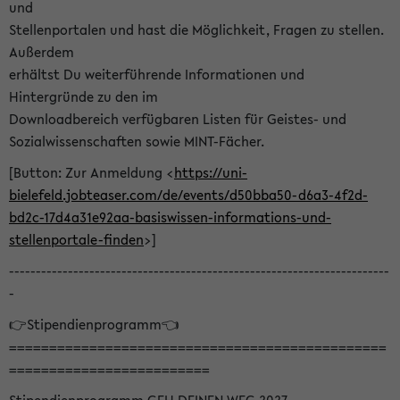
und
Stellenportalen und hast die Möglichkeit, Fragen zu stellen.
Außerdem
erhältst Du weiterführende Informationen und
Hintergründe zu den im
Downloadbereich verfügbaren Listen für Geistes- und
Sozialwissenschaften sowie MINT-Fächer.
[Button: Zur Anmeldung <
https://uni-
bielefeld.jobteaser.com/de/events/d50bba50-d6a3-4f2d-
bd2c-17d4a31e92aa-basiswissen-informations-und-
stellenportale-finden
>]
-----------------------------------------------------------------------
-
👉Stipendienprogramm👈
===============================================
=========================