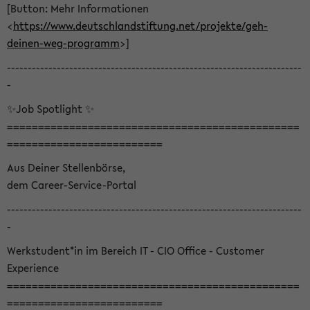
[Button: Mehr Informationen
<
https://www.deutschlandstiftung.net/projekte/geh-
deinen-weg-programm
>]
-----------------------------------------------------------------------
-
✨Job Spotlight ✨
===============================================
=========================
Aus Deiner Stellenbörse,
dem Career-Service-Portal
-----------------------------------------------------------------------
-
Werkstudent*in im Bereich IT - CIO Office - Customer
Experience
===============================================
=========================