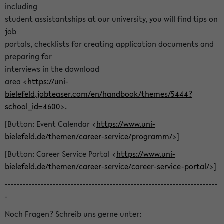
including
student assistantships at our university, you will find tips on
job
portals, checklists for creating application documents and
preparing for
interviews in the download
area <
https://uni-
bielefeld.jobteaser.com/en/handbook/themes/5444?
school_id=4600
>.
[Button: Event Calendar <
https://www.uni-
bielefeld.de/themen/career-service/programm/
>]
[Button: Career Service Portal <
https://www.uni-
bielefeld.de/themen/career-service/career-service-portal/
>]
-----------------------------------------------------------------------
-
Noch Fragen? Schreib uns gerne unter: