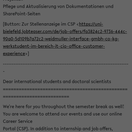
Pflege und Aktualisierung von Dokumentationen und
SharePoint-Seiten
[Button: Zur Stellenanzeige im CSP <
https://uni-
bielefeld.jobteaser.com/de/job-offers/fa3824c2-9736-444c-
90a0-5d109b7a72c2-weidmuller-interface-gmbh-co-kg-
werkstudent-im-bereich-it-cio-office-customer-
experience
>]
-----------------------------------------------------------------------
-
Dear international students and doctoral scientists
===============================================
=========================
We're here for you throughout the semester break as well!
You are welcome to attend our events and use our online
Career Service
Portal (CSP). In addition to internship and job offers,