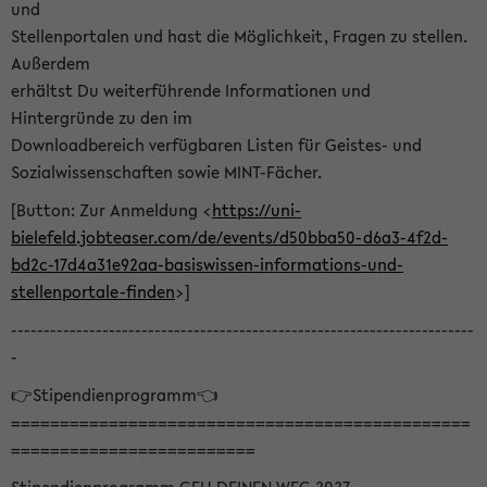
und
Stellenportalen und hast die Möglichkeit, Fragen zu stellen.
Außerdem
erhältst Du weiterführende Informationen und
Hintergründe zu den im
Downloadbereich verfügbaren Listen für Geistes- und
Sozialwissenschaften sowie MINT-Fächer.
[Button: Zur Anmeldung <
https://uni-
bielefeld.jobteaser.com/de/events/d50bba50-d6a3-4f2d-
bd2c-17d4a31e92aa-basiswissen-informations-und-
stellenportale-finden
>]
-----------------------------------------------------------------------
-
👉Stipendienprogramm👈
===============================================
=========================