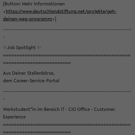
[Button: Mehr Informationen
<
https://www.deutschlandstiftung.net/projekte/geh-
deinen-weg-programm
>]
-----------------------------------------------------------------------
-
✨Job Spotlight ✨
===============================================
=========================
Aus Deiner Stellenbörse,
dem Career-Service-Portal
-----------------------------------------------------------------------
-
Werkstudent*in im Bereich IT - CIO Office - Customer
Experience
===============================================
=========================