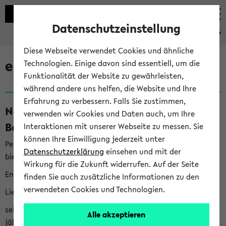
Datenschutzeinstellung
eKVV
Diese Webseite verwendet Cookies und ähnliche
eKVV News
Technologien. Einige davon sind essentiell, um die
Funktionalität der Website zu gewährleisten,
während andere uns helfen, die Website und Ihre
Erfahrung zu verbessern. Falls Sie zustimmen,
Nachhaltigkeitspreis 2026:
verwenden wir Cookies und Daten auch, um Ihre
Bewerbungsphase gestartet (06.08.26)
Interaktionen mit unserer Webseite zu messen. Sie
können Ihre Einwilligung jederzeit unter
Per E-Mail eingestellt von nachhaltigkeitsbuero@uni-
Datenschutzerklärung
einsehen und mit der
bielefeld.de an den Verteiler 'Alle Studierenden':
Wirkung für die Zukunft widerrufen. Auf der Seite
English version below
finden Sie auch zusätzliche Informationen zu den
verwendeten Cookies und Technologien.
Liebe Studierende,
seit 2023 verleiht das Rektorat der Universität Bielefeld
Alle akzeptieren
jährlich den Nachhaltigkeitspreis für Abschlussarbeiten. Sie