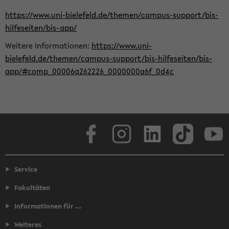
https://www.uni-bielefeld.de/themen/campus-support/bis-
hilfeseiten/bis-app/
Weitere Informationen:
https://www.uni-
bielefeld.de/themen/campus-support/bis-hilfeseiten/bis-
app/#comp_00006a262226_0000000a6f_0d4c
Facebook
Instagram
LinkedIn
TikTok
Youtube
Service
Fakultäten
Informationen für ...
Weiteres