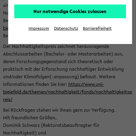
sind herzlich eingeladen sich mit Ihrer Abschlussarbeit beim
Nur notwendige Cookies zulassen
Nachhaltigkeitsbüro zu bewerben. Bitte nutzen Sie für Ihre
Bewerbung dieses Formular<
https://formulare.uni-
bielefeld.de/frontend-server/form/provide/913/
>. Die
Impressum
Datenschutz
Barrierefreiheit
Bewerbungsfrist endet am 30.09.2026.
Der Nachhaltigkeitspreis zeichnet herausragende
Abschlussarbeiten (Bachelor- oder Masterarbeiten) aus,
deren Forschungsgegenstand sich theoretisch oder
praktisch mit der Erforschung nachhaltiger Entwicklung
und/oder Klimafolgen(-anpassung) befasst. Weitere
Informationen finden Sie hier:
https://www.uni-
bielefeld.de/themen/nachhaltigkeit/fonds/nachhaltigkeitsp
reis/
Bei Rückfragen stehen wir Ihnen gern zur Verfügung.
Mit freundlichen Grüßen,
Dominik Schwarz (Rektoratsbeauftragter für
Nachhaltigkeit) und