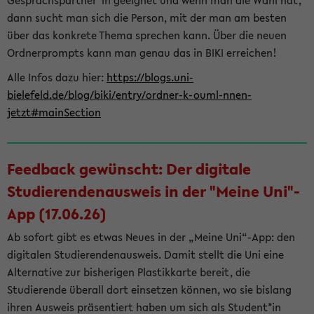
Gesprächspartner*in geeignet und wenn man die Wahl hat,
dann sucht man sich die Person, mit der man am besten
über das konkrete Thema sprechen kann. Über die neuen
Ordnerprompts kann man genau das in BIKI erreichen!
Alle Infos dazu hier:
https://blogs.uni-
bielefeld.de/blog/biki/entry/ordner-k-ouml-nnen-
jetzt#mainSection
Feedback gewünscht: Der digitale
Studierendenausweis in der "Meine Uni"-
App (17.06.26)
Ab sofort gibt es etwas Neues in der „Meine Uni“-App: den
digitalen Studierendenausweis. Damit stellt die Uni eine
Alternative zur bisherigen Plastikkarte bereit, die
Studierende überall dort einsetzen können, wo sie bislang
ihren Ausweis präsentiert haben um sich als Student*in