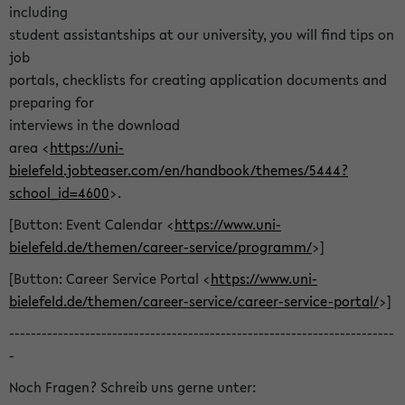
including
student assistantships at our university, you will find tips on
job
portals, checklists for creating application documents and
preparing for
interviews in the download
area <
https://uni-
bielefeld.jobteaser.com/en/handbook/themes/5444?
school_id=4600
>.
[Button: Event Calendar <
https://www.uni-
bielefeld.de/themen/career-service/programm/
>]
[Button: Career Service Portal <
https://www.uni-
bielefeld.de/themen/career-service/career-service-portal/
>]
-----------------------------------------------------------------------
-
Noch Fragen? Schreib uns gerne unter: