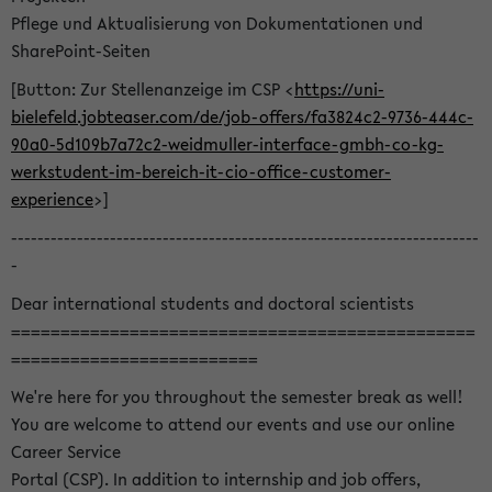
Pflege und Aktualisierung von Dokumentationen und
SharePoint-Seiten
[Button: Zur Stellenanzeige im CSP <
https://uni-
bielefeld.jobteaser.com/de/job-offers/fa3824c2-9736-444c-
90a0-5d109b7a72c2-weidmuller-interface-gmbh-co-kg-
werkstudent-im-bereich-it-cio-office-customer-
experience
>]
-----------------------------------------------------------------------
-
Dear international students and doctoral scientists
===============================================
=========================
We're here for you throughout the semester break as well!
You are welcome to attend our events and use our online
Career Service
Portal (CSP). In addition to internship and job offers,